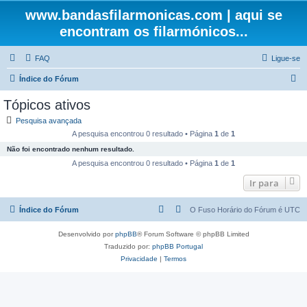
www.bandasfilarmonicas.com | aqui se
encontram os filarmónicos...
FAQ
Ligue-se
P
Índice do Fórum
e
Tópicos ativos
s
Pesquisa avançada
q
A pesquisa encontrou 0 resultado • Página
1
de
1
u
Não foi encontrado nenhum resultado.
i
A pesquisa encontrou 0 resultado • Página
1
de
1
s
Ir para
a
Índice do Fórum
O Fuso Horário do Fórum é
UTC
r
Desenvolvido por
phpBB
® Forum Software © phpBB Limited
Traduzido por:
phpBB Portugal
Privacidade
|
Termos