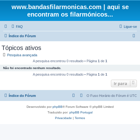
www.bandasfilarmonicas.com | aqui se
encontram os filarmónicos...
FAQ
Ligue-se
P
Índice do Fórum
e
Tópicos ativos
s
Pesquisa avançada
q
A pesquisa encontrou 0 resultado • Página
1
de
1
u
Não foi encontrado nenhum resultado.
i
A pesquisa encontrou 0 resultado • Página
1
de
1
s
Ir para
a
Índice do Fórum
O Fuso Horário do Fórum é
UTC
r
Desenvolvido por
phpBB
® Forum Software © phpBB Limited
Traduzido por:
phpBB Portugal
Privacidade
|
Termos