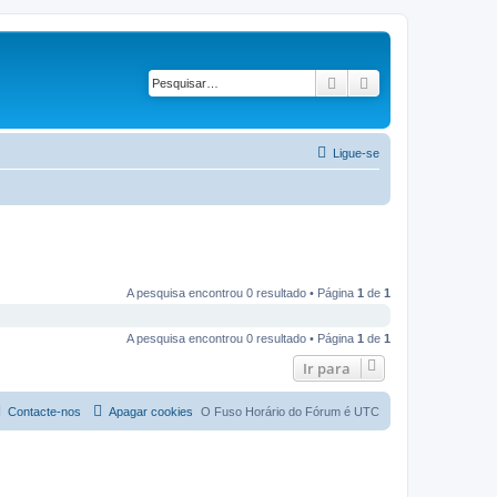
Pesquisar
Pesquisa avançad
Ligue-se
A pesquisa encontrou 0 resultado • Página
1
de
1
A pesquisa encontrou 0 resultado • Página
1
de
1
Ir para
Contacte-nos
Apagar cookies
O Fuso Horário do Fórum é
UTC