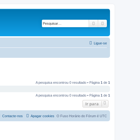
Pesquisar
Pesquisa avançad
Ligue-se
A pesquisa encontrou 0 resultado • Página
1
de
1
A pesquisa encontrou 0 resultado • Página
1
de
1
Ir para
Contacte-nos
Apagar cookies
O Fuso Horário do Fórum é
UTC