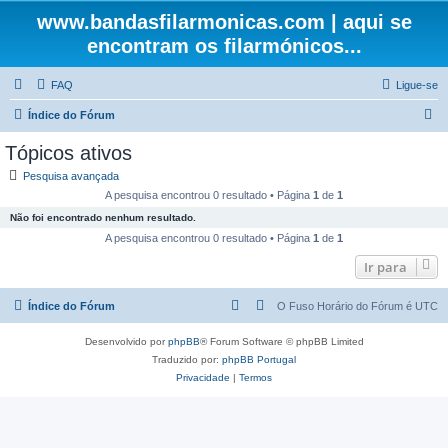
www.bandasfilarmonicas.com | aqui se
encontram os filarmónicos...
FAQ
Ligue-se
P
Índice do Fórum
e
Tópicos ativos
s
Pesquisa avançada
q
A pesquisa encontrou 0 resultado • Página
1
de
1
u
Não foi encontrado nenhum resultado.
i
A pesquisa encontrou 0 resultado • Página
1
de
1
s
Ir para
a
Índice do Fórum
O Fuso Horário do Fórum é
UTC
r
Desenvolvido por
phpBB
® Forum Software © phpBB Limited
Traduzido por:
phpBB Portugal
Privacidade
|
Termos