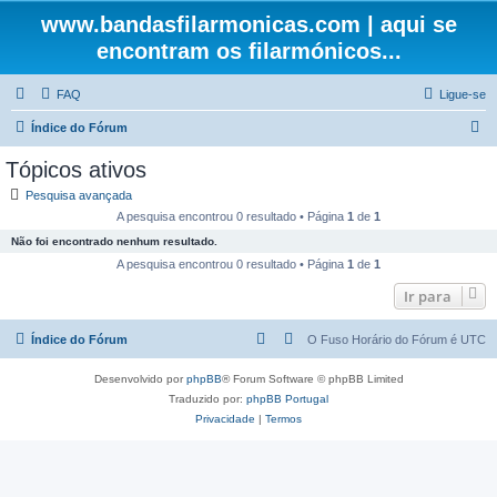
www.bandasfilarmonicas.com | aqui se
encontram os filarmónicos...
FAQ
Ligue-se
P
Índice do Fórum
e
Tópicos ativos
s
Pesquisa avançada
q
A pesquisa encontrou 0 resultado • Página
1
de
1
u
Não foi encontrado nenhum resultado.
i
A pesquisa encontrou 0 resultado • Página
1
de
1
s
Ir para
a
Índice do Fórum
O Fuso Horário do Fórum é
UTC
r
Desenvolvido por
phpBB
® Forum Software © phpBB Limited
Traduzido por:
phpBB Portugal
Privacidade
|
Termos