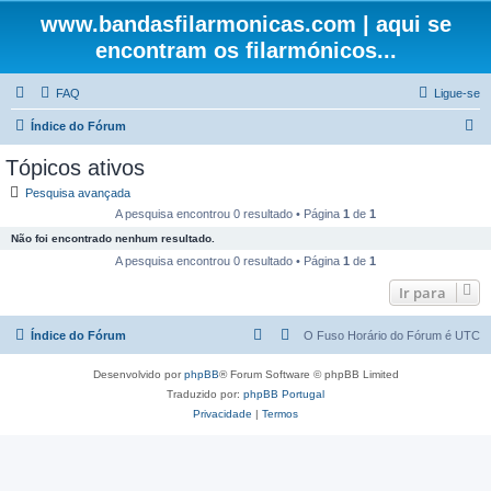
www.bandasfilarmonicas.com | aqui se
encontram os filarmónicos...
FAQ
Ligue-se
P
Índice do Fórum
e
Tópicos ativos
s
Pesquisa avançada
q
A pesquisa encontrou 0 resultado • Página
1
de
1
u
Não foi encontrado nenhum resultado.
i
A pesquisa encontrou 0 resultado • Página
1
de
1
s
Ir para
a
Índice do Fórum
O Fuso Horário do Fórum é
UTC
r
Desenvolvido por
phpBB
® Forum Software © phpBB Limited
Traduzido por:
phpBB Portugal
Privacidade
|
Termos