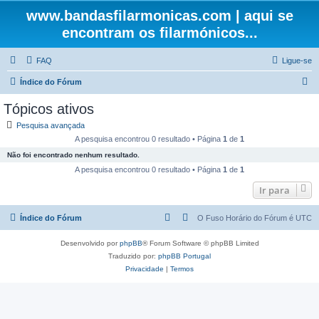
www.bandasfilarmonicas.com | aqui se
encontram os filarmónicos...
FAQ
Ligue-se
P
Índice do Fórum
e
Tópicos ativos
s
Pesquisa avançada
q
A pesquisa encontrou 0 resultado • Página
1
de
1
u
Não foi encontrado nenhum resultado.
i
A pesquisa encontrou 0 resultado • Página
1
de
1
s
Ir para
a
Índice do Fórum
O Fuso Horário do Fórum é
UTC
r
Desenvolvido por
phpBB
® Forum Software © phpBB Limited
Traduzido por:
phpBB Portugal
Privacidade
|
Termos