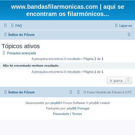
www.bandasfilarmonicas.com | aqui se
encontram os filarmónicos...
FAQ
Ligue-se
P
Índice do Fórum
e
Tópicos ativos
s
Pesquisa avançada
q
A pesquisa encontrou 0 resultado • Página
1
de
1
u
Não foi encontrado nenhum resultado.
i
A pesquisa encontrou 0 resultado • Página
1
de
1
s
Ir para
a
Índice do Fórum
O Fuso Horário do Fórum é
UTC
r
Desenvolvido por
phpBB
® Forum Software © phpBB Limited
Traduzido por:
phpBB Portugal
Privacidade
|
Termos