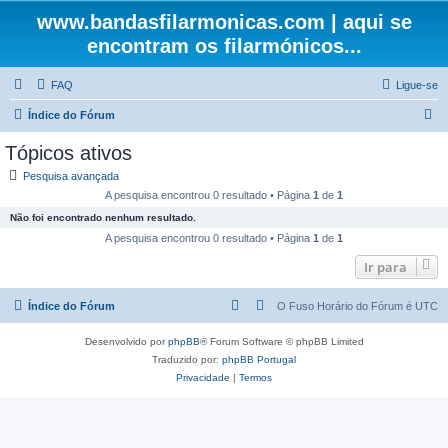
www.bandasfilarmonicas.com | aqui se
encontram os filarmónicos...
FAQ
Ligue-se
P
Índice do Fórum
e
Tópicos ativos
s
Pesquisa avançada
q
A pesquisa encontrou 0 resultado • Página
1
de
1
u
Não foi encontrado nenhum resultado.
i
A pesquisa encontrou 0 resultado • Página
1
de
1
s
Ir para
a
Índice do Fórum
O Fuso Horário do Fórum é
UTC
r
Desenvolvido por
phpBB
® Forum Software © phpBB Limited
Traduzido por:
phpBB Portugal
Privacidade
|
Termos