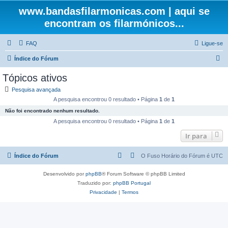
www.bandasfilarmonicas.com | aqui se
encontram os filarmónicos...
FAQ
Ligue-se
P
Índice do Fórum
e
Tópicos ativos
s
Pesquisa avançada
q
A pesquisa encontrou 0 resultado • Página
1
de
1
u
Não foi encontrado nenhum resultado.
i
A pesquisa encontrou 0 resultado • Página
1
de
1
s
Ir para
a
Índice do Fórum
O Fuso Horário do Fórum é
UTC
r
Desenvolvido por
phpBB
® Forum Software © phpBB Limited
Traduzido por:
phpBB Portugal
Privacidade
|
Termos