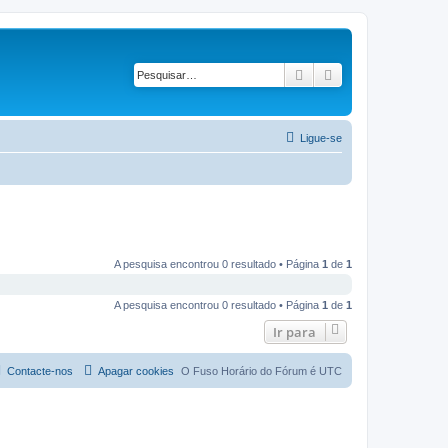
Pesquisar
Pesquisa avançad
Ligue-se
A pesquisa encontrou 0 resultado • Página
1
de
1
A pesquisa encontrou 0 resultado • Página
1
de
1
Ir para
Contacte-nos
Apagar cookies
O Fuso Horário do Fórum é
UTC