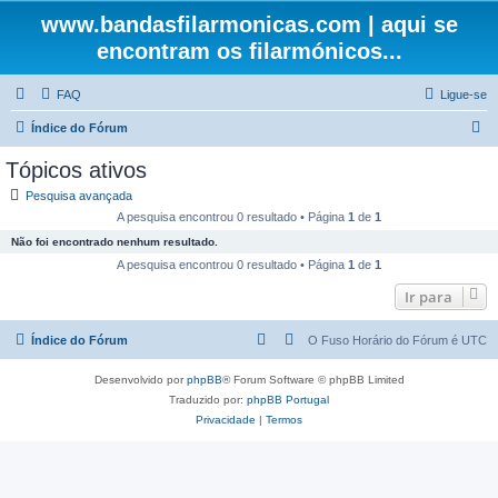
www.bandasfilarmonicas.com | aqui se
encontram os filarmónicos...
FAQ
Ligue-se
P
Índice do Fórum
e
Tópicos ativos
s
Pesquisa avançada
q
A pesquisa encontrou 0 resultado • Página
1
de
1
u
Não foi encontrado nenhum resultado.
i
A pesquisa encontrou 0 resultado • Página
1
de
1
s
Ir para
a
Índice do Fórum
O Fuso Horário do Fórum é
UTC
r
Desenvolvido por
phpBB
® Forum Software © phpBB Limited
Traduzido por:
phpBB Portugal
Privacidade
|
Termos