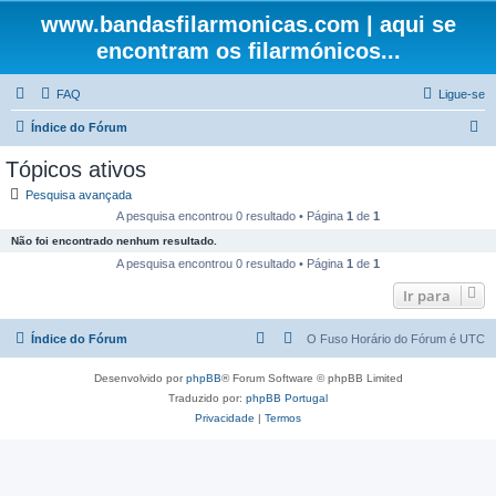
www.bandasfilarmonicas.com | aqui se
encontram os filarmónicos...
FAQ
Ligue-se
P
Índice do Fórum
e
Tópicos ativos
s
Pesquisa avançada
q
A pesquisa encontrou 0 resultado • Página
1
de
1
u
Não foi encontrado nenhum resultado.
i
A pesquisa encontrou 0 resultado • Página
1
de
1
s
Ir para
a
Índice do Fórum
O Fuso Horário do Fórum é
UTC
r
Desenvolvido por
phpBB
® Forum Software © phpBB Limited
Traduzido por:
phpBB Portugal
Privacidade
|
Termos