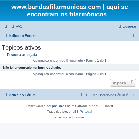
www.bandasfilarmonicas.com | aqui se
encontram os filarmónicos...
FAQ
Ligue-se
P
Índice do Fórum
e
Tópicos ativos
s
Pesquisa avançada
q
A pesquisa encontrou 0 resultado • Página
1
de
1
u
Não foi encontrado nenhum resultado.
i
A pesquisa encontrou 0 resultado • Página
1
de
1
s
Ir para
a
Índice do Fórum
O Fuso Horário do Fórum é
UTC
r
Desenvolvido por
phpBB
® Forum Software © phpBB Limited
Traduzido por:
phpBB Portugal
Privacidade
|
Termos