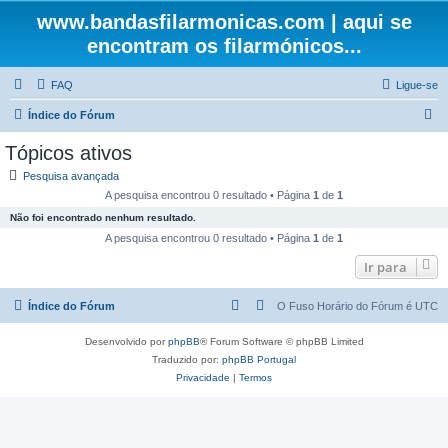
www.bandasfilarmonicas.com | aqui se
encontram os filarmónicos...
FAQ
Ligue-se
P
Índice do Fórum
e
Tópicos ativos
s
Pesquisa avançada
q
A pesquisa encontrou 0 resultado • Página
1
de
1
u
Não foi encontrado nenhum resultado.
i
A pesquisa encontrou 0 resultado • Página
1
de
1
s
Ir para
a
Índice do Fórum
O Fuso Horário do Fórum é
UTC
r
Desenvolvido por
phpBB
® Forum Software © phpBB Limited
Traduzido por:
phpBB Portugal
Privacidade
|
Termos