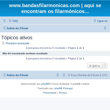
www.bandasfilarmonicas.com | aqui se
encontram os filarmónicos...
FAQ
Ligue-se
P
Índice do Fórum
e
Tópicos ativos
s
Pesquisa avançada
q
A pesquisa encontrou 0 resultado • Página
1
de
1
u
Não foi encontrado nenhum resultado.
i
A pesquisa encontrou 0 resultado • Página
1
de
1
s
Ir para
a
Índice do Fórum
O Fuso Horário do Fórum é
UTC
r
Desenvolvido por
phpBB
® Forum Software © phpBB Limited
Traduzido por:
phpBB Portugal
Privacidade
|
Termos