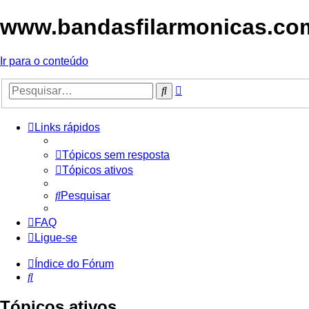
www.bandasfilarmonicas.com 
Ir para o conteúdo
Pesquisa
Pesquisar
avançada
Links rápidos
Tópicos sem resposta
Tópicos ativos
Pesquisar
FAQ
Ligue-se
Índice do Fórum
Pesquisar
Tópicos ativos