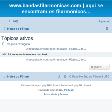
www.bandasfilarmonicas.com | aqui se
encontram os filarmónicos...
FAQ
Ligue-se
P
Índice do Fórum
e
Tópicos ativos
s
Pesquisa avançada
q
A pesquisa encontrou 0 resultado • Página
1
de
1
u
Não foi encontrado nenhum resultado.
i
A pesquisa encontrou 0 resultado • Página
1
de
1
s
Ir para
a
Índice do Fórum
O Fuso Horário do Fórum é
UTC
r
Desenvolvido por
phpBB
® Forum Software © phpBB Limited
Traduzido por:
phpBB Portugal
Privacidade
|
Termos