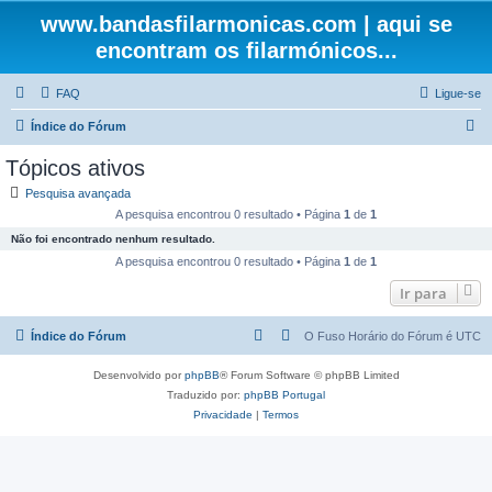
www.bandasfilarmonicas.com | aqui se
encontram os filarmónicos...
FAQ
Ligue-se
P
Índice do Fórum
e
Tópicos ativos
s
Pesquisa avançada
q
A pesquisa encontrou 0 resultado • Página
1
de
1
u
Não foi encontrado nenhum resultado.
i
A pesquisa encontrou 0 resultado • Página
1
de
1
s
Ir para
a
Índice do Fórum
O Fuso Horário do Fórum é
UTC
r
Desenvolvido por
phpBB
® Forum Software © phpBB Limited
Traduzido por:
phpBB Portugal
Privacidade
|
Termos