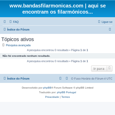
www.bandasfilarmonicas.com | aqui se
encontram os filarmónicos...
FAQ
Ligue-se
P
Índice do Fórum
e
Tópicos ativos
s
Pesquisa avançada
q
A pesquisa encontrou 0 resultado • Página
1
de
1
u
Não foi encontrado nenhum resultado.
i
A pesquisa encontrou 0 resultado • Página
1
de
1
s
Ir para
a
Índice do Fórum
O Fuso Horário do Fórum é
UTC
r
Desenvolvido por
phpBB
® Forum Software © phpBB Limited
Traduzido por:
phpBB Portugal
Privacidade
|
Termos