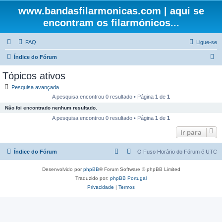
www.bandasfilarmonicas.com | aqui se
encontram os filarmónicos...
FAQ
Ligue-se
P
Índice do Fórum
e
Tópicos ativos
s
Pesquisa avançada
q
A pesquisa encontrou 0 resultado • Página
1
de
1
u
Não foi encontrado nenhum resultado.
i
A pesquisa encontrou 0 resultado • Página
1
de
1
s
Ir para
a
Índice do Fórum
O Fuso Horário do Fórum é
UTC
r
Desenvolvido por
phpBB
® Forum Software © phpBB Limited
Traduzido por:
phpBB Portugal
Privacidade
|
Termos