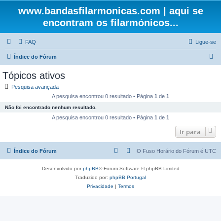
www.bandasfilarmonicas.com | aqui se
encontram os filarmónicos...
FAQ
Ligue-se
P
Índice do Fórum
e
Tópicos ativos
s
Pesquisa avançada
q
A pesquisa encontrou 0 resultado • Página
1
de
1
u
Não foi encontrado nenhum resultado.
i
A pesquisa encontrou 0 resultado • Página
1
de
1
s
Ir para
a
Índice do Fórum
O Fuso Horário do Fórum é
UTC
r
Desenvolvido por
phpBB
® Forum Software © phpBB Limited
Traduzido por:
phpBB Portugal
Privacidade
|
Termos