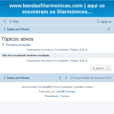
www.bandasfilarmonicas.com | aqui se
encontram os filarmónicos...
FAQ
Ligue-se
P
Índice do Fórum
e
Tópicos ativos
s
Pesquisa avançada
q
A pesquisa encontrou 0 resultado • Página
1
de
1
u
Não foi encontrado nenhum resultado.
i
A pesquisa encontrou 0 resultado • Página
1
de
1
s
Ir para
a
Índice do Fórum
O Fuso Horário do Fórum é
UTC
r
Desenvolvido por
phpBB
® Forum Software © phpBB Limited
Traduzido por:
phpBB Portugal
Privacidade
|
Termos