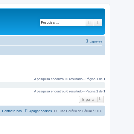
Pesquisar
Pesquisa avançad
Ligue-se
A pesquisa encontrou 0 resultado • Página
1
de
1
A pesquisa encontrou 0 resultado • Página
1
de
1
Ir para
Contacte-nos
Apagar cookies
O Fuso Horário do Fórum é
UTC