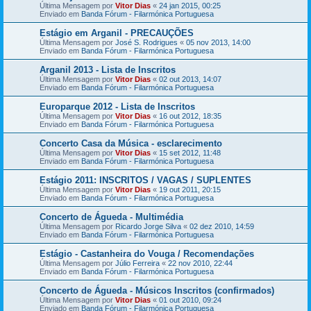
Última Mensagem por
Vitor Dias
«
24 jan 2015, 00:25
Enviado em
Banda Fórum - Filarmónica Portuguesa
Estágio em Arganil - PRECAUÇÕES
Última Mensagem por
José S. Rodrigues
«
05 nov 2013, 14:00
Enviado em
Banda Fórum - Filarmónica Portuguesa
Arganil 2013 - Lista de Inscritos
Última Mensagem por
Vitor Dias
«
02 out 2013, 14:07
Enviado em
Banda Fórum - Filarmónica Portuguesa
Europarque 2012 - Lista de Inscritos
Última Mensagem por
Vitor Dias
«
16 out 2012, 18:35
Enviado em
Banda Fórum - Filarmónica Portuguesa
Concerto Casa da Música - esclarecimento
Última Mensagem por
Vitor Dias
«
15 set 2012, 11:48
Enviado em
Banda Fórum - Filarmónica Portuguesa
Estágio 2011: INSCRITOS / VAGAS / SUPLENTES
Última Mensagem por
Vitor Dias
«
19 out 2011, 20:15
Enviado em
Banda Fórum - Filarmónica Portuguesa
Concerto de Águeda - Multimédia
Última Mensagem por
Ricardo Jorge Silva
«
02 dez 2010, 14:59
Enviado em
Banda Fórum - Filarmónica Portuguesa
Estágio - Castanheira do Vouga / Recomendações
Última Mensagem por
Júlio Ferreira
«
22 nov 2010, 22:44
Enviado em
Banda Fórum - Filarmónica Portuguesa
Concerto de Águeda - Músicos Inscritos (confirmados)
Última Mensagem por
Vitor Dias
«
01 out 2010, 09:24
Enviado em
Banda Fórum - Filarmónica Portuguesa