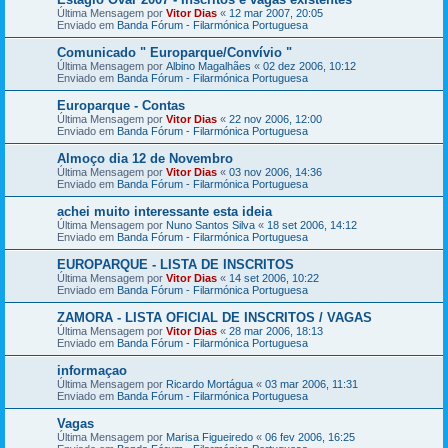
Última Mensagem por
Vitor Dias
«
12 mar 2007, 20:05
Enviado em
Banda Fórum - Filarmónica Portuguesa
Comunicado " Europarque/Convívio "
Última Mensagem por
Albino Magalhães
«
02 dez 2006, 10:12
Enviado em
Banda Fórum - Filarmónica Portuguesa
Europarque - Contas
Última Mensagem por
Vitor Dias
«
22 nov 2006, 12:00
Enviado em
Banda Fórum - Filarmónica Portuguesa
Almoço dia 12 de Novembro
Última Mensagem por
Vitor Dias
«
03 nov 2006, 14:36
Enviado em
Banda Fórum - Filarmónica Portuguesa
achei muito interessante esta ideia
Última Mensagem por
Nuno Santos Silva
«
18 set 2006, 14:12
Enviado em
Banda Fórum - Filarmónica Portuguesa
EUROPARQUE - LISTA DE INSCRITOS
Última Mensagem por
Vitor Dias
«
14 set 2006, 10:22
Enviado em
Banda Fórum - Filarmónica Portuguesa
ZAMORA - LISTA OFICIAL DE INSCRITOS / VAGAS
Última Mensagem por
Vitor Dias
«
28 mar 2006, 18:13
Enviado em
Banda Fórum - Filarmónica Portuguesa
informaçao
Última Mensagem por
Ricardo Mortágua
«
03 mar 2006, 11:31
Enviado em
Banda Fórum - Filarmónica Portuguesa
Vagas
Última Mensagem por
Marisa Figueiredo
«
06 fev 2006, 16:25