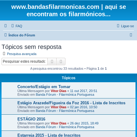
www.bandasfilarmonicas.com | aqui se
encontram os filarmónicos...
FAQ
Ligue-se
P
Índice do Fórum
e
Tópicos sem resposta
s
Pesquisa avançada
q
Pesquisar
Pesquisa avançada
u
A pesquisa encontrou 33 resultados • Página
1
de
1
i
Tópicos
s
Concerto/Estágio em Tomar
a
Última Mensagem por
Vitor Dias
«
11 out 2017, 20:51
r
Enviado em
Banda Fórum - Filarmónica Portuguesa
Estágio Arazede/Figueira da Foz 2016 - Lista de Inscritos
Última Mensagem por
Vitor Dias
«
02 jan 2016, 10:50
Enviado em
Banda Fórum - Filarmónica Portuguesa
ESTÁGIO 2016
Última Mensagem por
Vitor Dias
«
26 dez 2015, 18:49
Enviado em
Banda Fórum - Filarmónica Portuguesa
Estarreja 2015 - Lista de Inscritos