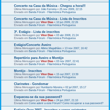
Concerto na Casa da Música - Chegou a hora!!!
Última Mensagem por
Júlio Ferreira
«
25 nov 2009, 22:15
Enviado em
Banda Fórum - Filarmónica Portuguesa
Concerto na Casa da Música - Lista de Inscritos
Última Mensagem por
Vitor Dias
«
10 jun 2009, 22:26
Enviado em
Banda Fórum - Filarmónica Portuguesa
3º. Estágio - Lista de inscritos
Última Mensagem por
Vitor Dias
«
03 abr 2008, 21:24
Enviado em
Banda Fórum - Filarmónica Portuguesa
Estágio/Concerto Aveiro
Última Mensagem por
Albino Magalhães
«
13 nov 2007, 16:42
Enviado em
Banda Fórum - Filarmónica Portuguesa
Repertório para Aveiro e Montijo
Última Mensagem por
Vitor Dias
«
03 nov 2007, 22:41
Enviado em
Banda Fórum - Filarmónica Portuguesa
Montijo - Inscritos
Última Mensagem por
Vitor Dias
«
15 out 2007, 13:39
Enviado em
Banda Fórum - Filarmónica Portuguesa
Clarinetes - Gondomar
Última Mensagem por
Humberto Moreira
«
02 jul 2007, 15:17
Enviado em
Banda Fórum - Filarmónica Portuguesa
Esqueceu-se da sua password?
Última Mensagem por
Vitor Dias
«
24 jun 2007, 21:10
Enviado em
Como aderir a este Fórum? Como recuperar a sua password?
Estágio Ovar 2007 - Inscritos e vagas existentes