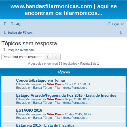
www.bandasfilarmonicas.com | aqui se
encontram os filarmónicos...
FAQ
Ligue-se
P
Índice do Fórum
e
Tópicos sem resposta
s
Pesquisa avançada
q
Pesquisar
Pesquisa avançada
u
A pesquisa encontrou 33 resultados • Página
1
de
1
i
Tópicos
s
Concerto/Estágio em Tomar
a
Última Mensagem por
Vitor Dias
«
11 out 2017, 20:51
r
Enviado em
Banda Fórum - Filarmónica Portuguesa
Estágio Arazede/Figueira da Foz 2016 - Lista de Inscritos
Última Mensagem por
Vitor Dias
«
02 jan 2016, 10:50
Enviado em
Banda Fórum - Filarmónica Portuguesa
ESTÁGIO 2016
Última Mensagem por
Vitor Dias
«
26 dez 2015, 18:49
Enviado em
Banda Fórum - Filarmónica Portuguesa
Estarreja 2015 - Lista de Inscritos