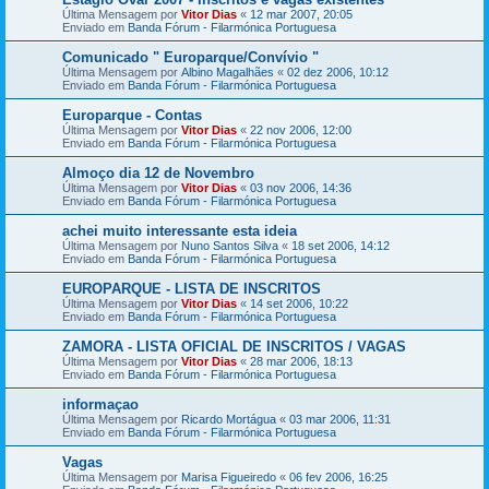
Última Mensagem por
Vitor Dias
«
12 mar 2007, 20:05
Enviado em
Banda Fórum - Filarmónica Portuguesa
Comunicado " Europarque/Convívio "
Última Mensagem por
Albino Magalhães
«
02 dez 2006, 10:12
Enviado em
Banda Fórum - Filarmónica Portuguesa
Europarque - Contas
Última Mensagem por
Vitor Dias
«
22 nov 2006, 12:00
Enviado em
Banda Fórum - Filarmónica Portuguesa
Almoço dia 12 de Novembro
Última Mensagem por
Vitor Dias
«
03 nov 2006, 14:36
Enviado em
Banda Fórum - Filarmónica Portuguesa
achei muito interessante esta ideia
Última Mensagem por
Nuno Santos Silva
«
18 set 2006, 14:12
Enviado em
Banda Fórum - Filarmónica Portuguesa
EUROPARQUE - LISTA DE INSCRITOS
Última Mensagem por
Vitor Dias
«
14 set 2006, 10:22
Enviado em
Banda Fórum - Filarmónica Portuguesa
ZAMORA - LISTA OFICIAL DE INSCRITOS / VAGAS
Última Mensagem por
Vitor Dias
«
28 mar 2006, 18:13
Enviado em
Banda Fórum - Filarmónica Portuguesa
informaçao
Última Mensagem por
Ricardo Mortágua
«
03 mar 2006, 11:31
Enviado em
Banda Fórum - Filarmónica Portuguesa
Vagas
Última Mensagem por
Marisa Figueiredo
«
06 fev 2006, 16:25