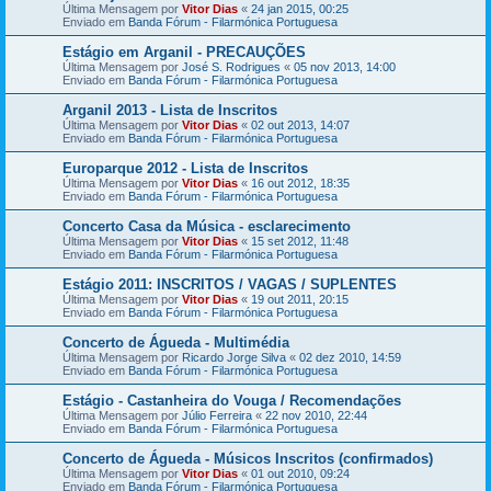
Última Mensagem por
Vitor Dias
«
24 jan 2015, 00:25
Enviado em
Banda Fórum - Filarmónica Portuguesa
Estágio em Arganil - PRECAUÇÕES
Última Mensagem por
José S. Rodrigues
«
05 nov 2013, 14:00
Enviado em
Banda Fórum - Filarmónica Portuguesa
Arganil 2013 - Lista de Inscritos
Última Mensagem por
Vitor Dias
«
02 out 2013, 14:07
Enviado em
Banda Fórum - Filarmónica Portuguesa
Europarque 2012 - Lista de Inscritos
Última Mensagem por
Vitor Dias
«
16 out 2012, 18:35
Enviado em
Banda Fórum - Filarmónica Portuguesa
Concerto Casa da Música - esclarecimento
Última Mensagem por
Vitor Dias
«
15 set 2012, 11:48
Enviado em
Banda Fórum - Filarmónica Portuguesa
Estágio 2011: INSCRITOS / VAGAS / SUPLENTES
Última Mensagem por
Vitor Dias
«
19 out 2011, 20:15
Enviado em
Banda Fórum - Filarmónica Portuguesa
Concerto de Águeda - Multimédia
Última Mensagem por
Ricardo Jorge Silva
«
02 dez 2010, 14:59
Enviado em
Banda Fórum - Filarmónica Portuguesa
Estágio - Castanheira do Vouga / Recomendações
Última Mensagem por
Júlio Ferreira
«
22 nov 2010, 22:44
Enviado em
Banda Fórum - Filarmónica Portuguesa
Concerto de Águeda - Músicos Inscritos (confirmados)
Última Mensagem por
Vitor Dias
«
01 out 2010, 09:24
Enviado em
Banda Fórum - Filarmónica Portuguesa