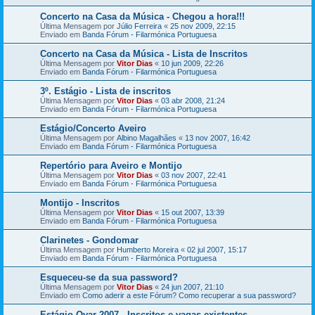
Concerto na Casa da Música - Chegou a hora!!!
Última Mensagem por
Júlio Ferreira
«
25 nov 2009, 22:15
Enviado em
Banda Fórum - Filarmónica Portuguesa
Concerto na Casa da Música - Lista de Inscritos
Última Mensagem por
Vitor Dias
«
10 jun 2009, 22:26
Enviado em
Banda Fórum - Filarmónica Portuguesa
3º. Estágio - Lista de inscritos
Última Mensagem por
Vitor Dias
«
03 abr 2008, 21:24
Enviado em
Banda Fórum - Filarmónica Portuguesa
Estágio/Concerto Aveiro
Última Mensagem por
Albino Magalhães
«
13 nov 2007, 16:42
Enviado em
Banda Fórum - Filarmónica Portuguesa
Repertório para Aveiro e Montijo
Última Mensagem por
Vitor Dias
«
03 nov 2007, 22:41
Enviado em
Banda Fórum - Filarmónica Portuguesa
Montijo - Inscritos
Última Mensagem por
Vitor Dias
«
15 out 2007, 13:39
Enviado em
Banda Fórum - Filarmónica Portuguesa
Clarinetes - Gondomar
Última Mensagem por
Humberto Moreira
«
02 jul 2007, 15:17
Enviado em
Banda Fórum - Filarmónica Portuguesa
Esqueceu-se da sua password?
Última Mensagem por
Vitor Dias
«
24 jun 2007, 21:10
Enviado em
Como aderir a este Fórum? Como recuperar a sua password?
Estágio Ovar 2007 - Inscritos e vagas existentes