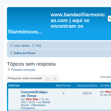
www.bandasfilarmonic
as.com | aqui se
encontram os
filarmónicos...
Links rápidos
FAQ
Índice do Fórum
Tópicos sem resposta
Pesquisa avançada
A pesqui
Pesquisar
Pesquisa avançada
TÓPICOS
RESPOSTAS
VISUALIZAÇÕES
ÚLTIMA
Concerto/Estágio
por
Vito
0
26579
11 out 2
em Tomar
por
Vitor Dias
» 11 out
2017, 20:51 » em
Banda
Fórum - Filarmónica
Portuguesa