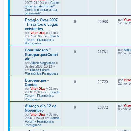
2007, 21:10 » em
Como
aderir a este Fórum?
Como recuperar a sua
password?
Estágio Ovar 2007
por
Vito
0
22983
12 mar 2
- Inscritos e vagas
existentes
por
Vitor Dias
» 12 mar
2007, 20:05 » em
Banda
Fórum - Filarmónica
Portuguesa
Comunicado "
por
Albi
0
23734
02 dez 2
Europarque/Conví
vio "
por
Albino Magalhães
»
02 dez 2006, 10:12 »
em
Banda Fórum -
Filarmónica Portuguesa
Europarque -
por
Vito
0
21720
22 nov 2
Contas
por
Vitor Dias
» 22 nov
2006, 12:00 » em
Banda
Fórum - Filarmónica
Portuguesa
Almoço dia 12 de
por
Vito
0
20772
03 nov 2
Novembro
por
Vitor Dias
» 03 nov
2006, 14:36 » em
Banda
Fórum - Filarmónica
Portuguesa