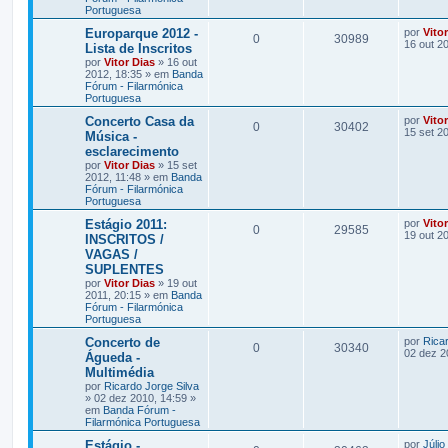
Portuguesa
Europarque 2012 -
por
Vito
0
30989
16 out 2
Lista de Inscritos
por
Vitor Dias
» 16 out
2012, 18:35 » em
Banda
Fórum - Filarmónica
Portuguesa
Concerto Casa da
por
Vito
0
30402
15 set 2
Música -
esclarecimento
por
Vitor Dias
» 15 set
2012, 11:48 » em
Banda
Fórum - Filarmónica
Portuguesa
Estágio 2011:
por
Vito
0
29585
19 out 2
INSCRITOS /
VAGAS /
SUPLENTES
por
Vitor Dias
» 19 out
2011, 20:15 » em
Banda
Fórum - Filarmónica
Portuguesa
Concerto de
por
Ricar
0
30340
02 dez 2
Águeda -
Multimédia
por
Ricardo Jorge Silva
» 02 dez 2010, 14:59 »
em
Banda Fórum -
Filarmónica Portuguesa
Estágio -
por
Júlio