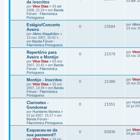
03 abr 2
de inscritos
por
Vitor Dias
» 03 abr
2008, 21:24 » em
Banda
Fórum - Filarmónica
Portuguesa
Estágio/Concerto
por
Albi
0
23584
13 nov 2
Aveiro
por
Albino Magalhães
»
13 nov 2007, 16:42 »
em
Banda Fórum -
Filarmónica Portuguesa
Repertório para
por
Vito
0
21579
03 nov 2
Aveiro e Montijo
por
Vitor Dias
» 03 nov
2007, 22:41 » em
Banda
Fórum - Filarmónica
Portuguesa
Montijo - Inscritos
por
Vito
0
21386
15 out 2
por
Vitor Dias
» 15 out
2007, 13:39 » em
Banda
Fórum - Filarmónica
Portuguesa
Clarinetes -
por
Humb
0
21551
02 jul 20
Gondomar
por
Humberto Moreira
»
02 jul 2007, 15:17 » em
Banda Fórum -
Filarmónica Portuguesa
Esqueceu-se da
por
Vito
0
83836
24 jun 2
sua password?
por
Vitor Dias
» 24 jun