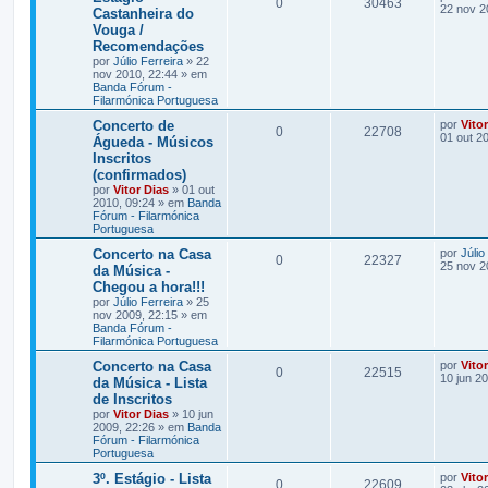
0
30463
22 nov 2
Castanheira do
Vouga /
Recomendações
por
Júlio Ferreira
» 22
nov 2010, 22:44 » em
Banda Fórum -
Filarmónica Portuguesa
Concerto de
por
Vito
0
22708
01 out 2
Águeda - Músicos
Inscritos
(confirmados)
por
Vitor Dias
» 01 out
2010, 09:24 » em
Banda
Fórum - Filarmónica
Portuguesa
Concerto na Casa
por
Júlio
0
22327
25 nov 2
da Música -
Chegou a hora!!!
por
Júlio Ferreira
» 25
nov 2009, 22:15 » em
Banda Fórum -
Filarmónica Portuguesa
Concerto na Casa
por
Vito
0
22515
10 jun 2
da Música - Lista
de Inscritos
por
Vitor Dias
» 10 jun
2009, 22:26 » em
Banda
Fórum - Filarmónica
Portuguesa
3º. Estágio - Lista
por
Vito
0
22609