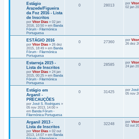
Estágio
por
Vito
0
28013
02 jan 2
Arazede/Figueira
da Foz 2016 - Lista
de Inscritos
por
Vitor Dias
» 02 jan
2016, 10:50 » em
Banda
Fórum - Filarmónica
Portuguesa
ESTÁGIO 2016
por
Vito
0
27360
26 dez 2
por
Vitor Dias
» 26 dez
2015, 18:49 » em
Banda
Fórum - Filarmónica
Portuguesa
Estarreja 2015 -
por
Vito
0
28585
24 jan 2
Lista de Inscritos
por
Vitor Dias
» 24 jan
2015, 00:25 » em
Banda
Fórum - Filarmónica
Portuguesa
Estágio em
por
José
0
31425
05 nov 2
Arganil -
PRECAUÇÕES
por
José S. Rodrigues
»
05 nov 2013, 14:00 »
em
Banda Fórum -
Filarmónica Portuguesa
Arganil 2013 -
por
Vito
0
32248
02 out 2
Lista de Inscritos
por
Vitor Dias
» 02 out
2013, 14:07 » em
Banda
Fórum - Filarmónica