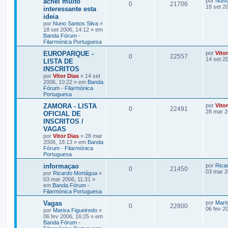
achei muito
por
Nuno
0
21706
18 set 2
interessante esta
ideia
por
Nuno Santos Silva
»
18 set 2006, 14:12 » em
Banda Fórum -
Filarmónica Portuguesa
EUROPARQUE -
por
Vito
0
22557
14 set 2
LISTA DE
INSCRITOS
por
Vitor Dias
» 14 set
2006, 10:22 » em
Banda
Fórum - Filarmónica
Portuguesa
ZAMORA - LISTA
por
Vito
0
22491
28 mar 2
OFICIAL DE
INSCRITOS /
VAGAS
por
Vitor Dias
» 28 mar
2006, 18:13 » em
Banda
Fórum - Filarmónica
Portuguesa
informaçao
por
Rica
0
21450
03 mar 2
por
Ricardo Mortágua
»
03 mar 2006, 11:31 »
em
Banda Fórum -
Filarmónica Portuguesa
Vagas
por
Mari
0
22800
06 fev 2
por
Marisa Figueiredo
»
06 fev 2006, 16:25 » em
Banda Fórum -