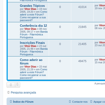
Filarmónica Portuguesa
Grandes Tópicos
por
Vito
0
41014
19 nov 2
por
Vitor Dias
» 19 nov
2005, 19:20 » em
Como
aderir a este Fórum?
Como recuperar a sua
password?
Conferência dia 12
por
Vito
0
21845
08 nov 2
por
Vitor Dias
» 08 nov
2005, 09:17 » em
Banda
Fórum - Filarmónica
Portuguesa
Inscrições Finais
por
Vito
0
21405
23 out 2
por
Vitor Dias
» 23 out
2005, 21:48 » em
Banda
Fórum - Filarmónica
Portuguesa
Como aderir ao
por
Vito
0
49475
15 mai 2
fórum
por
Vitor Dias
» 15 mai
2005, 21:29 » em
Como
aderir a este Fórum?
Como recuperar a sua
password?
A pesqui
Pesquisa avançada
Índice do Fórum
Contacte-nos
Apagar co