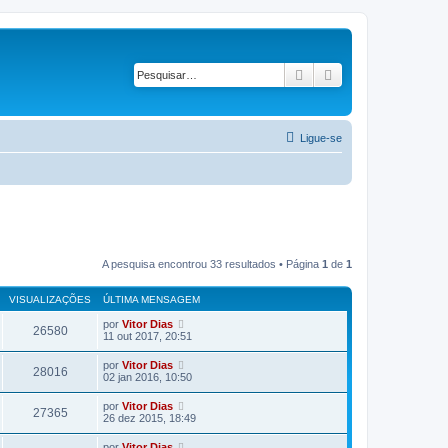
Pesquisar
Pesquisa avançad
Ligue-se
A pesquisa encontrou 33 resultados • Página
1
de
1
VISUALIZAÇÕES
ÚLTIMA MENSAGEM
por
Vitor Dias
26580
11 out 2017, 20:51
por
Vitor Dias
28016
02 jan 2016, 10:50
por
Vitor Dias
27365
26 dez 2015, 18:49
por
Vitor Dias