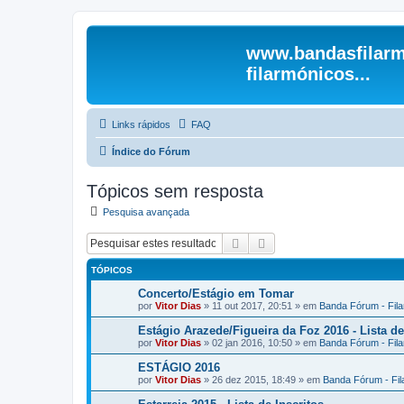
www.bandasfilarm
filarmónicos...
Links rápidos
FAQ
Índice do Fórum
Tópicos sem resposta
Pesquisa avançada
Pesquisar
Pesquisa avançada
TÓPICOS
Concerto/Estágio em Tomar
por
Vitor Dias
» 11 out 2017, 20:51 » em
Banda Fórum - Fil
Estágio Arazede/Figueira da Foz 2016 - Lista de
por
Vitor Dias
» 02 jan 2016, 10:50 » em
Banda Fórum - Fil
ESTÁGIO 2016
por
Vitor Dias
» 26 dez 2015, 18:49 » em
Banda Fórum - Fi