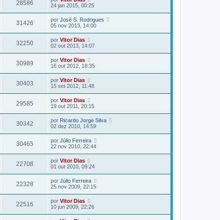
28586
24 jan 2015, 00:25
por
José S. Rodrigues
31426
05 nov 2013, 14:00
por
Vitor Dias
32250
02 out 2013, 14:07
por
Vitor Dias
30989
16 out 2012, 18:35
por
Vitor Dias
30403
15 set 2012, 11:48
por
Vitor Dias
29585
19 out 2011, 20:15
por
Ricardo Jorge Silva
30342
02 dez 2010, 14:59
por
Júlio Ferreira
30465
22 nov 2010, 22:44
por
Vitor Dias
22708
01 out 2010, 09:24
por
Júlio Ferreira
22328
25 nov 2009, 22:15
por
Vitor Dias
22516
10 jun 2009, 22:26