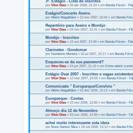
3º. Estágio - Lista de inscritos
por
Vitor Dias
» 03 abr 2008, 21:24 » em
Banda Fórum - Fil
Estágio/Concerto Aveiro
por
Albino Magalhães
» 13 nov 2007, 16:42 » em
Banda Fóru
Repertório para Aveiro e Montijo
por
Vitor Dias
» 03 nov 2007, 22:41 » em
Banda Fórum - Fi
Montijo - Inscritos
por
Vitor Dias
» 15 out 2007, 13:39 » em
Banda Fórum - Fil
Clarinetes - Gondomar
por
Humberto Moreira
» 02 jul 2007, 15:17 » em
Banda Fórum
Esqueceu-se da sua password?
por
Vitor Dias
» 24 jun 2007, 21:10 » em
Como aderir a est
Estágio Ovar 2007 - Inscritos e vagas existentes
por
Vitor Dias
» 12 mar 2007, 20:05 » em
Banda Fórum - Fi
Comunicado " Europarque/Convívio "
por
Albino Magalhães
» 02 dez 2006, 10:12 » em
Banda Fóru
Europarque - Contas
por
Vitor Dias
» 22 nov 2006, 12:00 » em
Banda Fórum - Fi
Almoço dia 12 de Novembro
por
Vitor Dias
» 03 nov 2006, 14:36 » em
Banda Fórum - Fi
achei muito interessante esta ideia
por
Nuno Santos Silva
» 18 set 2006, 14:12 » em
Banda Fóru