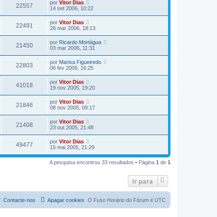
por
Vitor Dias
22557
14 set 2006, 10:22
por
Vitor Dias
22491
28 mar 2006, 18:13
por
Ricardo Mortágua
21450
03 mar 2006, 11:31
por
Marisa Figueiredo
22803
06 fev 2006, 16:25
por
Vitor Dias
41018
19 nov 2005, 19:20
por
Vitor Dias
21846
08 nov 2005, 09:17
por
Vitor Dias
21408
23 out 2005, 21:48
por
Vitor Dias
49477
15 mai 2005, 21:29
A pesquisa encontrou 33 resultados • Página
1
de
1
Ir para
Contacte-nos
Apagar cookies
O Fuso Horário do Fórum é
UTC