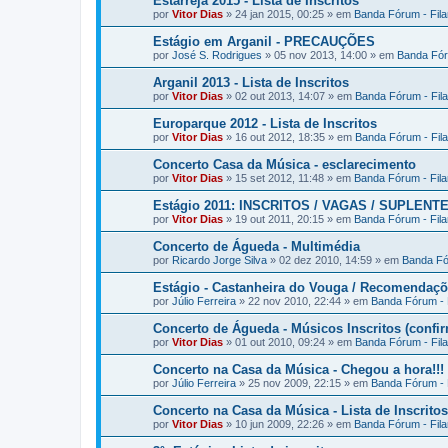
Estarreja 2015 - Lista de Inscritos
por
Vitor Dias
» 24 jan 2015, 00:25 » em
Banda Fórum - Fil
Estágio em Arganil - PRECAUÇÕES
por
José S. Rodrigues
» 05 nov 2013, 14:00 » em
Banda Fór
Arganil 2013 - Lista de Inscritos
por
Vitor Dias
» 02 out 2013, 14:07 » em
Banda Fórum - Fil
Europarque 2012 - Lista de Inscritos
por
Vitor Dias
» 16 out 2012, 18:35 » em
Banda Fórum - Fil
Concerto Casa da Música - esclarecimento
por
Vitor Dias
» 15 set 2012, 11:48 » em
Banda Fórum - Fil
Estágio 2011: INSCRITOS / VAGAS / SUPLENT
por
Vitor Dias
» 19 out 2011, 20:15 » em
Banda Fórum - Fil
Concerto de Águeda - Multimédia
por
Ricardo Jorge Silva
» 02 dez 2010, 14:59 » em
Banda Fó
Estágio - Castanheira do Vouga / Recomendaç
por
Júlio Ferreira
» 22 nov 2010, 22:44 » em
Banda Fórum - 
Concerto de Águeda - Músicos Inscritos (confi
por
Vitor Dias
» 01 out 2010, 09:24 » em
Banda Fórum - Fil
Concerto na Casa da Música - Chegou a hora!!!
por
Júlio Ferreira
» 25 nov 2009, 22:15 » em
Banda Fórum - 
Concerto na Casa da Música - Lista de Inscritos
por
Vitor Dias
» 10 jun 2009, 22:26 » em
Banda Fórum - Fil