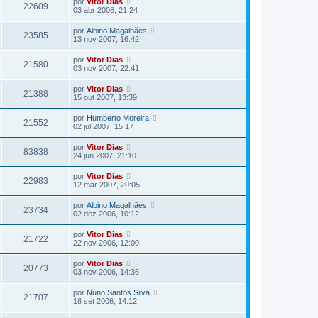
por
Vitor Dias
22609
03 abr 2008, 21:24
por
Albino Magalhães
23585
13 nov 2007, 16:42
por
Vitor Dias
21580
03 nov 2007, 22:41
por
Vitor Dias
21388
15 out 2007, 13:39
por
Humberto Moreira
21552
02 jul 2007, 15:17
por
Vitor Dias
83838
24 jun 2007, 21:10
por
Vitor Dias
22983
12 mar 2007, 20:05
por
Albino Magalhães
23734
02 dez 2006, 10:12
por
Vitor Dias
21722
22 nov 2006, 12:00
por
Vitor Dias
20773
03 nov 2006, 14:36
por
Nuno Santos Silva
21707
18 set 2006, 14:12