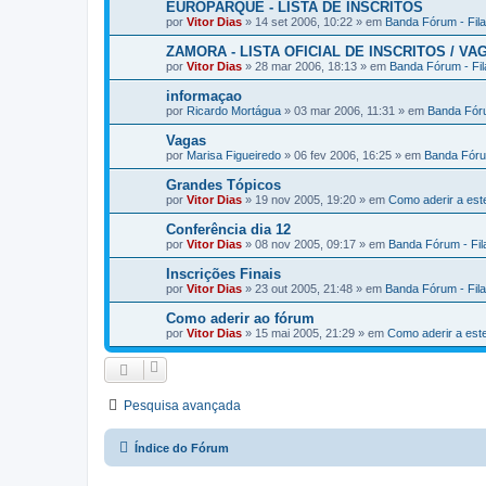
EUROPARQUE - LISTA DE INSCRITOS
por
Vitor Dias
» 14 set 2006, 10:22 » em
Banda Fórum - Fil
ZAMORA - LISTA OFICIAL DE INSCRITOS / VA
por
Vitor Dias
» 28 mar 2006, 18:13 » em
Banda Fórum - Fi
informaçao
por
Ricardo Mortágua
» 03 mar 2006, 11:31 » em
Banda Fóru
Vagas
por
Marisa Figueiredo
» 06 fev 2006, 16:25 » em
Banda Fóru
Grandes Tópicos
por
Vitor Dias
» 19 nov 2005, 19:20 » em
Como aderir a es
Conferência dia 12
por
Vitor Dias
» 08 nov 2005, 09:17 » em
Banda Fórum - Fi
Inscrições Finais
por
Vitor Dias
» 23 out 2005, 21:48 » em
Banda Fórum - Fil
Como aderir ao fórum
por
Vitor Dias
» 15 mai 2005, 21:29 » em
Como aderir a es
Pesquisa avançada
Índice do Fórum