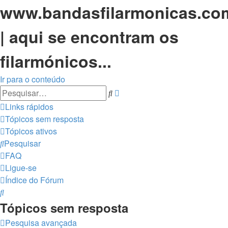
www.bandasfilarmonicas.co
| aqui se encontram os
filarmónicos...
Ir para o conteúdo
Pesquisa
Pesquisar
avançada
Links rápidos
Tópicos sem resposta
Tópicos ativos
Pesquisar
FAQ
Ligue-se
Índice do Fórum
Pesquisar
Tópicos sem resposta
Pesquisa avançada