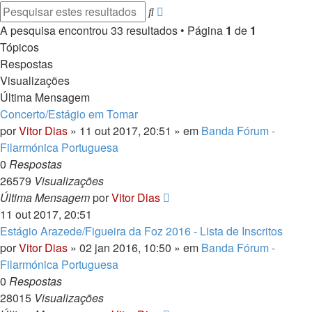
Pesquisa
Pesquisar
avançada
A pesquisa encontrou 33 resultados • Página
1
de
1
Tópicos
Respostas
Visualizações
Última Mensagem
Concerto/Estágio em Tomar
por
Vitor Dias
» 11 out 2017, 20:51 » em
Banda Fórum -
Filarmónica Portuguesa
0
Respostas
26579
Visualizações
Última Mensagem
por
Vitor Dias
11 out 2017, 20:51
Estágio Arazede/Figueira da Foz 2016 - Lista de Inscritos
por
Vitor Dias
» 02 jan 2016, 10:50 » em
Banda Fórum -
Filarmónica Portuguesa
0
Respostas
28015
Visualizações