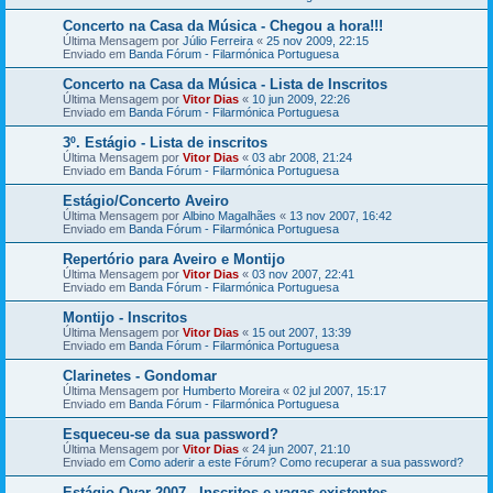
Concerto na Casa da Música - Chegou a hora!!!
Última Mensagem por
Júlio Ferreira
«
25 nov 2009, 22:15
Enviado em
Banda Fórum - Filarmónica Portuguesa
Concerto na Casa da Música - Lista de Inscritos
Última Mensagem por
Vitor Dias
«
10 jun 2009, 22:26
Enviado em
Banda Fórum - Filarmónica Portuguesa
3º. Estágio - Lista de inscritos
Última Mensagem por
Vitor Dias
«
03 abr 2008, 21:24
Enviado em
Banda Fórum - Filarmónica Portuguesa
Estágio/Concerto Aveiro
Última Mensagem por
Albino Magalhães
«
13 nov 2007, 16:42
Enviado em
Banda Fórum - Filarmónica Portuguesa
Repertório para Aveiro e Montijo
Última Mensagem por
Vitor Dias
«
03 nov 2007, 22:41
Enviado em
Banda Fórum - Filarmónica Portuguesa
Montijo - Inscritos
Última Mensagem por
Vitor Dias
«
15 out 2007, 13:39
Enviado em
Banda Fórum - Filarmónica Portuguesa
Clarinetes - Gondomar
Última Mensagem por
Humberto Moreira
«
02 jul 2007, 15:17
Enviado em
Banda Fórum - Filarmónica Portuguesa
Esqueceu-se da sua password?
Última Mensagem por
Vitor Dias
«
24 jun 2007, 21:10
Enviado em
Como aderir a este Fórum? Como recuperar a sua password?
Estágio Ovar 2007 - Inscritos e vagas existentes