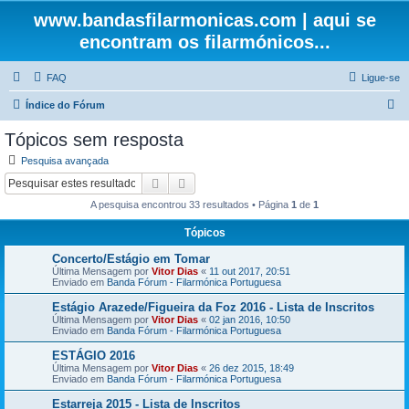
www.bandasfilarmonicas.com | aqui se
encontram os filarmónicos...
FAQ
Ligue-se
P
Índice do Fórum
e
Tópicos sem resposta
s
Pesquisa avançada
q
Pesquisar
Pesquisa avançada
u
A pesquisa encontrou 33 resultados • Página
1
de
1
i
Tópicos
s
Concerto/Estágio em Tomar
a
Última Mensagem por
Vitor Dias
«
11 out 2017, 20:51
r
Enviado em
Banda Fórum - Filarmónica Portuguesa
Estágio Arazede/Figueira da Foz 2016 - Lista de Inscritos
Última Mensagem por
Vitor Dias
«
02 jan 2016, 10:50
Enviado em
Banda Fórum - Filarmónica Portuguesa
ESTÁGIO 2016
Última Mensagem por
Vitor Dias
«
26 dez 2015, 18:49
Enviado em
Banda Fórum - Filarmónica Portuguesa
Estarreja 2015 - Lista de Inscritos