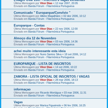
Última Mensagem por
Vitor Dias
«
12 mar 2007, 20:05
Enviado em
Banda Fórum - Filarmónica Portuguesa
Comunicado " Europarque/Convívio "
Última Mensagem por
Albino Magalhães
«
02 dez 2006, 10:12
Enviado em
Banda Fórum - Filarmónica Portuguesa
Europarque - Contas
Última Mensagem por
Vitor Dias
«
22 nov 2006, 12:00
Enviado em
Banda Fórum - Filarmónica Portuguesa
Almoço dia 12 de Novembro
Última Mensagem por
Vitor Dias
«
03 nov 2006, 14:36
Enviado em
Banda Fórum - Filarmónica Portuguesa
achei muito interessante esta ideia
Última Mensagem por
Nuno Santos Silva
«
18 set 2006, 14:12
Enviado em
Banda Fórum - Filarmónica Portuguesa
EUROPARQUE - LISTA DE INSCRITOS
Última Mensagem por
Vitor Dias
«
14 set 2006, 10:22
Enviado em
Banda Fórum - Filarmónica Portuguesa
ZAMORA - LISTA OFICIAL DE INSCRITOS / VAGAS
Última Mensagem por
Vitor Dias
«
28 mar 2006, 18:13
Enviado em
Banda Fórum - Filarmónica Portuguesa
informaçao
Última Mensagem por
Ricardo Mortágua
«
03 mar 2006, 11:31
Enviado em
Banda Fórum - Filarmónica Portuguesa
Vagas
Última Mensagem por
Marisa Figueiredo
«
06 fev 2006, 16:25