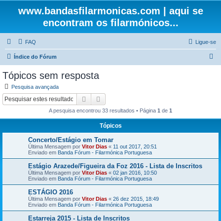
www.bandasfilarmonicas.com | aqui se
encontram os filarmónicos...
FAQ
Ligue-se
P
Índice do Fórum
e
Tópicos sem resposta
s
Pesquisa avançada
q
Pesquisar
Pesquisa avançada
u
A pesquisa encontrou 33 resultados • Página
1
de
1
i
Tópicos
s
Concerto/Estágio em Tomar
a
Última Mensagem por
Vitor Dias
«
11 out 2017, 20:51
r
Enviado em
Banda Fórum - Filarmónica Portuguesa
Estágio Arazede/Figueira da Foz 2016 - Lista de Inscritos
Última Mensagem por
Vitor Dias
«
02 jan 2016, 10:50
Enviado em
Banda Fórum - Filarmónica Portuguesa
ESTÁGIO 2016
Última Mensagem por
Vitor Dias
«
26 dez 2015, 18:49
Enviado em
Banda Fórum - Filarmónica Portuguesa
Estarreja 2015 - Lista de Inscritos