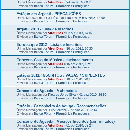
Última Mensagem por
Vitor Dias
«
24 jan 2015, 00:25
Enviado em
Banda Fórum - Filarmónica Portuguesa
Estágio em Arganil - PRECAUÇÕES
Última Mensagem por
José S. Rodrigues
«
05 nov 2013, 14:00
Enviado em
Banda Fórum - Filarmónica Portuguesa
Arganil 2013 - Lista de Inscritos
Última Mensagem por
Vitor Dias
«
02 out 2013, 14:07
Enviado em
Banda Fórum - Filarmónica Portuguesa
Europarque 2012 - Lista de Inscritos
Última Mensagem por
Vitor Dias
«
16 out 2012, 18:35
Enviado em
Banda Fórum - Filarmónica Portuguesa
Concerto Casa da Música - esclarecimento
Última Mensagem por
Vitor Dias
«
15 set 2012, 11:48
Enviado em
Banda Fórum - Filarmónica Portuguesa
Estágio 2011: INSCRITOS / VAGAS / SUPLENTES
Última Mensagem por
Vitor Dias
«
19 out 2011, 20:15
Enviado em
Banda Fórum - Filarmónica Portuguesa
Concerto de Águeda - Multimédia
Última Mensagem por
Ricardo Jorge Silva
«
02 dez 2010, 14:59
Enviado em
Banda Fórum - Filarmónica Portuguesa
Estágio - Castanheira do Vouga / Recomendações
Última Mensagem por
Júlio Ferreira
«
22 nov 2010, 22:44
Enviado em
Banda Fórum - Filarmónica Portuguesa
Concerto de Águeda - Músicos Inscritos (confirmados)
Última Mensagem por
Vitor Dias
«
01 out 2010, 09:24
Enviado em
Banda Fórum - Filarmónica Portuguesa