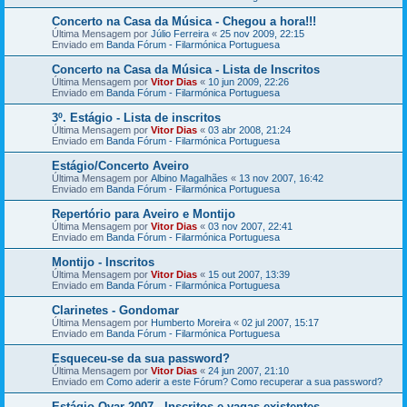
Concerto na Casa da Música - Chegou a hora!!!
Última Mensagem por
Júlio Ferreira
«
25 nov 2009, 22:15
Enviado em
Banda Fórum - Filarmónica Portuguesa
Concerto na Casa da Música - Lista de Inscritos
Última Mensagem por
Vitor Dias
«
10 jun 2009, 22:26
Enviado em
Banda Fórum - Filarmónica Portuguesa
3º. Estágio - Lista de inscritos
Última Mensagem por
Vitor Dias
«
03 abr 2008, 21:24
Enviado em
Banda Fórum - Filarmónica Portuguesa
Estágio/Concerto Aveiro
Última Mensagem por
Albino Magalhães
«
13 nov 2007, 16:42
Enviado em
Banda Fórum - Filarmónica Portuguesa
Repertório para Aveiro e Montijo
Última Mensagem por
Vitor Dias
«
03 nov 2007, 22:41
Enviado em
Banda Fórum - Filarmónica Portuguesa
Montijo - Inscritos
Última Mensagem por
Vitor Dias
«
15 out 2007, 13:39
Enviado em
Banda Fórum - Filarmónica Portuguesa
Clarinetes - Gondomar
Última Mensagem por
Humberto Moreira
«
02 jul 2007, 15:17
Enviado em
Banda Fórum - Filarmónica Portuguesa
Esqueceu-se da sua password?
Última Mensagem por
Vitor Dias
«
24 jun 2007, 21:10
Enviado em
Como aderir a este Fórum? Como recuperar a sua password?
Estágio Ovar 2007 - Inscritos e vagas existentes