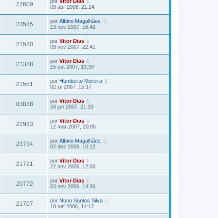
por
Vitor Dias
22609
03 abr 2008, 21:24
por
Albino Magalhães
23585
13 nov 2007, 16:42
por
Vitor Dias
21580
03 nov 2007, 22:41
por
Vitor Dias
21388
15 out 2007, 13:39
por
Humberto Moreira
21551
02 jul 2007, 15:17
por
Vitor Dias
83838
24 jun 2007, 21:10
por
Vitor Dias
22983
12 mar 2007, 20:05
por
Albino Magalhães
23734
02 dez 2006, 10:12
por
Vitor Dias
21721
22 nov 2006, 12:00
por
Vitor Dias
20772
03 nov 2006, 14:36
por
Nuno Santos Silva
21707
18 set 2006, 14:12