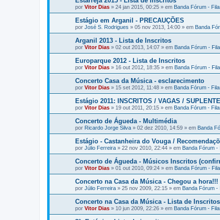
Estarreja 2015 - Lista de Inscritos
por
Vitor Dias
» 24 jan 2015, 00:25 » em
Banda Fórum - Fil
Estágio em Arganil - PRECAUÇÕES
por
José S. Rodrigues
» 05 nov 2013, 14:00 » em
Banda Fór
Arganil 2013 - Lista de Inscritos
por
Vitor Dias
» 02 out 2013, 14:07 » em
Banda Fórum - Fil
Europarque 2012 - Lista de Inscritos
por
Vitor Dias
» 16 out 2012, 18:35 » em
Banda Fórum - Fil
Concerto Casa da Música - esclarecimento
por
Vitor Dias
» 15 set 2012, 11:48 » em
Banda Fórum - Fil
Estágio 2011: INSCRITOS / VAGAS / SUPLENT
por
Vitor Dias
» 19 out 2011, 20:15 » em
Banda Fórum - Fil
Concerto de Águeda - Multimédia
por
Ricardo Jorge Silva
» 02 dez 2010, 14:59 » em
Banda Fó
Estágio - Castanheira do Vouga / Recomendaç
por
Júlio Ferreira
» 22 nov 2010, 22:44 » em
Banda Fórum - 
Concerto de Águeda - Músicos Inscritos (confi
por
Vitor Dias
» 01 out 2010, 09:24 » em
Banda Fórum - Fil
Concerto na Casa da Música - Chegou a hora!!!
por
Júlio Ferreira
» 25 nov 2009, 22:15 » em
Banda Fórum - 
Concerto na Casa da Música - Lista de Inscritos
por
Vitor Dias
» 10 jun 2009, 22:26 » em
Banda Fórum - Fil