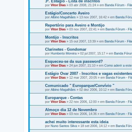
3º. Estágio - Lista de inscritos
por
Vitor Dias
» 03 abr 2008, 21:24 » em
Banda Fórum - Fil
Estágio/Concerto Aveiro
por
Albino Magalhães
» 13 nov 2007, 16:42 » em
Banda Fóru
Repertório para Aveiro e Montijo
por
Vitor Dias
» 03 nov 2007, 22:41 » em
Banda Fórum - Fi
Montijo - Inscritos
por
Vitor Dias
» 15 out 2007, 13:39 » em
Banda Fórum - Fil
Clarinetes - Gondomar
por
Humberto Moreira
» 02 jul 2007, 15:17 » em
Banda Fórum
Esqueceu-se da sua password?
por
Vitor Dias
» 24 jun 2007, 21:10 » em
Como aderir a est
Estágio Ovar 2007 - Inscritos e vagas existentes
por
Vitor Dias
» 12 mar 2007, 20:05 » em
Banda Fórum - Fi
Comunicado " Europarque/Convívio "
por
Albino Magalhães
» 02 dez 2006, 10:12 » em
Banda Fóru
Europarque - Contas
por
Vitor Dias
» 22 nov 2006, 12:00 » em
Banda Fórum - Fi
Almoço dia 12 de Novembro
por
Vitor Dias
» 03 nov 2006, 14:36 » em
Banda Fórum - Fi
achei muito interessante esta ideia
por
Nuno Santos Silva
» 18 set 2006, 14:12 » em
Banda Fóru