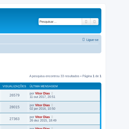
Pesquisar
Pesquisa avançad
Ligue-se
A pesquisa encontrou 33 resultados • Página
1
de
1
VISUALIZAÇÕES
ÚLTIMA MENSAGEM
por
Vitor Dias
26579
11 out 2017, 20:51
por
Vitor Dias
28015
02 jan 2016, 10:50
por
Vitor Dias
27363
26 dez 2015, 18:49
por
Vitor Dias