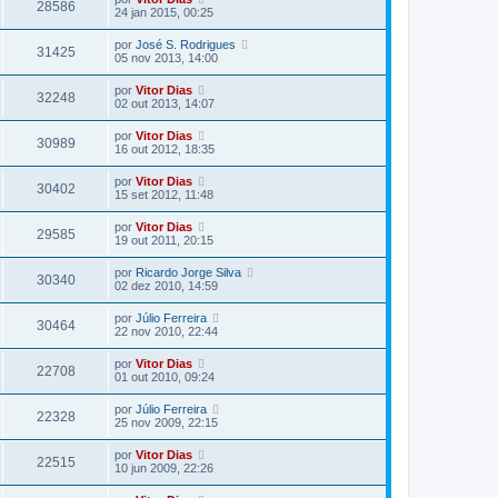
28586
24 jan 2015, 00:25
por
José S. Rodrigues
31425
05 nov 2013, 14:00
por
Vitor Dias
32248
02 out 2013, 14:07
por
Vitor Dias
30989
16 out 2012, 18:35
por
Vitor Dias
30402
15 set 2012, 11:48
por
Vitor Dias
29585
19 out 2011, 20:15
por
Ricardo Jorge Silva
30340
02 dez 2010, 14:59
por
Júlio Ferreira
30464
22 nov 2010, 22:44
por
Vitor Dias
22708
01 out 2010, 09:24
por
Júlio Ferreira
22328
25 nov 2009, 22:15
por
Vitor Dias
22515
10 jun 2009, 22:26