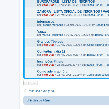
EUROPARQUE - LISTA DE INSCRITOS
por
Vitor Dias
» 14 set 2006, 10:22 » em
Banda Fórum - Fil
ZAMORA - LISTA OFICIAL DE INSCRITOS / VA
por
Vitor Dias
» 28 mar 2006, 18:13 » em
Banda Fórum - Fi
informaçao
por
Ricardo Mortágua
» 03 mar 2006, 11:31 » em
Banda Fóru
Vagas
por
Marisa Figueiredo
» 06 fev 2006, 16:25 » em
Banda Fóru
Grandes Tópicos
por
Vitor Dias
» 19 nov 2005, 19:20 » em
Como aderir a es
Conferência dia 12
por
Vitor Dias
» 08 nov 2005, 09:17 » em
Banda Fórum - Fi
Inscrições Finais
por
Vitor Dias
» 23 out 2005, 21:48 » em
Banda Fórum - Fil
Como aderir ao fórum
por
Vitor Dias
» 15 mai 2005, 21:29 » em
Como aderir a es
Pesquisa avançada
Índice do Fórum