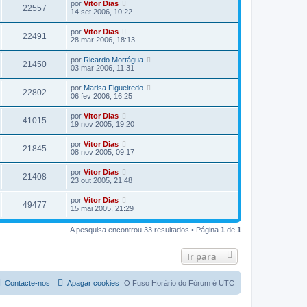
por
Vitor Dias
22557
14 set 2006, 10:22
por
Vitor Dias
22491
28 mar 2006, 18:13
por
Ricardo Mortágua
21450
03 mar 2006, 11:31
por
Marisa Figueiredo
22802
06 fev 2006, 16:25
por
Vitor Dias
41015
19 nov 2005, 19:20
por
Vitor Dias
21845
08 nov 2005, 09:17
por
Vitor Dias
21408
23 out 2005, 21:48
por
Vitor Dias
49477
15 mai 2005, 21:29
A pesquisa encontrou 33 resultados • Página
1
de
1
Ir para
Contacte-nos
Apagar cookies
O Fuso Horário do Fórum é
UTC