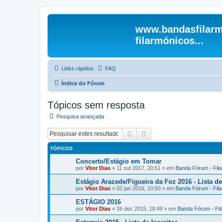
www.bandasfilarm
filarmónicos...
Links rápidos
FAQ
Índice do Fórum
Tópicos sem resposta
Pesquisa avançada
Pesquisar
Pesquisa avançada
TÓPICOS
Concerto/Estágio em Tomar
por
Vitor Dias
» 11 out 2017, 20:51 » em
Banda Fórum - Fil
Estágio Arazede/Figueira da Foz 2016 - Lista de
por
Vitor Dias
» 02 jan 2016, 10:50 » em
Banda Fórum - Fil
ESTÁGIO 2016
por
Vitor Dias
» 26 dez 2015, 18:49 » em
Banda Fórum - Fi