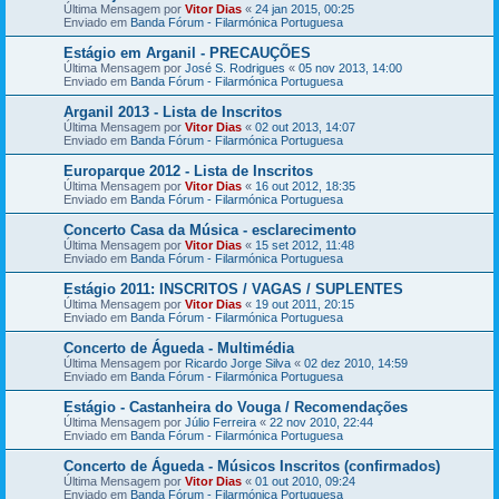
Última Mensagem por
Vitor Dias
«
24 jan 2015, 00:25
Enviado em
Banda Fórum - Filarmónica Portuguesa
Estágio em Arganil - PRECAUÇÕES
Última Mensagem por
José S. Rodrigues
«
05 nov 2013, 14:00
Enviado em
Banda Fórum - Filarmónica Portuguesa
Arganil 2013 - Lista de Inscritos
Última Mensagem por
Vitor Dias
«
02 out 2013, 14:07
Enviado em
Banda Fórum - Filarmónica Portuguesa
Europarque 2012 - Lista de Inscritos
Última Mensagem por
Vitor Dias
«
16 out 2012, 18:35
Enviado em
Banda Fórum - Filarmónica Portuguesa
Concerto Casa da Música - esclarecimento
Última Mensagem por
Vitor Dias
«
15 set 2012, 11:48
Enviado em
Banda Fórum - Filarmónica Portuguesa
Estágio 2011: INSCRITOS / VAGAS / SUPLENTES
Última Mensagem por
Vitor Dias
«
19 out 2011, 20:15
Enviado em
Banda Fórum - Filarmónica Portuguesa
Concerto de Águeda - Multimédia
Última Mensagem por
Ricardo Jorge Silva
«
02 dez 2010, 14:59
Enviado em
Banda Fórum - Filarmónica Portuguesa
Estágio - Castanheira do Vouga / Recomendações
Última Mensagem por
Júlio Ferreira
«
22 nov 2010, 22:44
Enviado em
Banda Fórum - Filarmónica Portuguesa
Concerto de Águeda - Músicos Inscritos (confirmados)
Última Mensagem por
Vitor Dias
«
01 out 2010, 09:24
Enviado em
Banda Fórum - Filarmónica Portuguesa