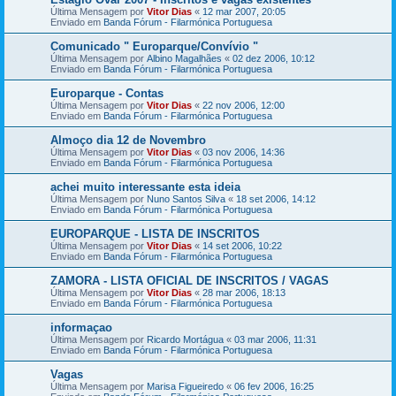
Última Mensagem por
Vitor Dias
«
12 mar 2007, 20:05
Enviado em
Banda Fórum - Filarmónica Portuguesa
Comunicado " Europarque/Convívio "
Última Mensagem por
Albino Magalhães
«
02 dez 2006, 10:12
Enviado em
Banda Fórum - Filarmónica Portuguesa
Europarque - Contas
Última Mensagem por
Vitor Dias
«
22 nov 2006, 12:00
Enviado em
Banda Fórum - Filarmónica Portuguesa
Almoço dia 12 de Novembro
Última Mensagem por
Vitor Dias
«
03 nov 2006, 14:36
Enviado em
Banda Fórum - Filarmónica Portuguesa
achei muito interessante esta ideia
Última Mensagem por
Nuno Santos Silva
«
18 set 2006, 14:12
Enviado em
Banda Fórum - Filarmónica Portuguesa
EUROPARQUE - LISTA DE INSCRITOS
Última Mensagem por
Vitor Dias
«
14 set 2006, 10:22
Enviado em
Banda Fórum - Filarmónica Portuguesa
ZAMORA - LISTA OFICIAL DE INSCRITOS / VAGAS
Última Mensagem por
Vitor Dias
«
28 mar 2006, 18:13
Enviado em
Banda Fórum - Filarmónica Portuguesa
informaçao
Última Mensagem por
Ricardo Mortágua
«
03 mar 2006, 11:31
Enviado em
Banda Fórum - Filarmónica Portuguesa
Vagas
Última Mensagem por
Marisa Figueiredo
«
06 fev 2006, 16:25