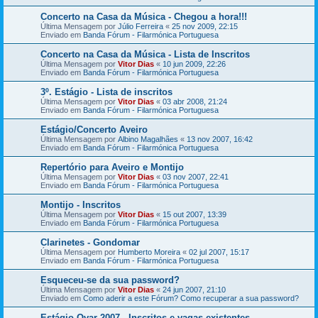
Concerto na Casa da Música - Chegou a hora!!!
Última Mensagem por
Júlio Ferreira
«
25 nov 2009, 22:15
Enviado em
Banda Fórum - Filarmónica Portuguesa
Concerto na Casa da Música - Lista de Inscritos
Última Mensagem por
Vitor Dias
«
10 jun 2009, 22:26
Enviado em
Banda Fórum - Filarmónica Portuguesa
3º. Estágio - Lista de inscritos
Última Mensagem por
Vitor Dias
«
03 abr 2008, 21:24
Enviado em
Banda Fórum - Filarmónica Portuguesa
Estágio/Concerto Aveiro
Última Mensagem por
Albino Magalhães
«
13 nov 2007, 16:42
Enviado em
Banda Fórum - Filarmónica Portuguesa
Repertório para Aveiro e Montijo
Última Mensagem por
Vitor Dias
«
03 nov 2007, 22:41
Enviado em
Banda Fórum - Filarmónica Portuguesa
Montijo - Inscritos
Última Mensagem por
Vitor Dias
«
15 out 2007, 13:39
Enviado em
Banda Fórum - Filarmónica Portuguesa
Clarinetes - Gondomar
Última Mensagem por
Humberto Moreira
«
02 jul 2007, 15:17
Enviado em
Banda Fórum - Filarmónica Portuguesa
Esqueceu-se da sua password?
Última Mensagem por
Vitor Dias
«
24 jun 2007, 21:10
Enviado em
Como aderir a este Fórum? Como recuperar a sua password?
Estágio Ovar 2007 - Inscritos e vagas existentes