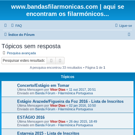
www.bandasfilarmonicas.com | aqui se
encontram os filarmónicos...
FAQ
Ligue-se
P
Índice do Fórum
e
Tópicos sem resposta
s
Pesquisa avançada
q
Pesquisar
Pesquisa avançada
u
A pesquisa encontrou 33 resultados • Página
1
de
1
i
Tópicos
s
Concerto/Estágio em Tomar
a
Última Mensagem por
Vitor Dias
«
11 out 2017, 20:51
r
Enviado em
Banda Fórum - Filarmónica Portuguesa
Estágio Arazede/Figueira da Foz 2016 - Lista de Inscritos
Última Mensagem por
Vitor Dias
«
02 jan 2016, 10:50
Enviado em
Banda Fórum - Filarmónica Portuguesa
ESTÁGIO 2016
Última Mensagem por
Vitor Dias
«
26 dez 2015, 18:49
Enviado em
Banda Fórum - Filarmónica Portuguesa
Estarreja 2015 - Lista de Inscritos