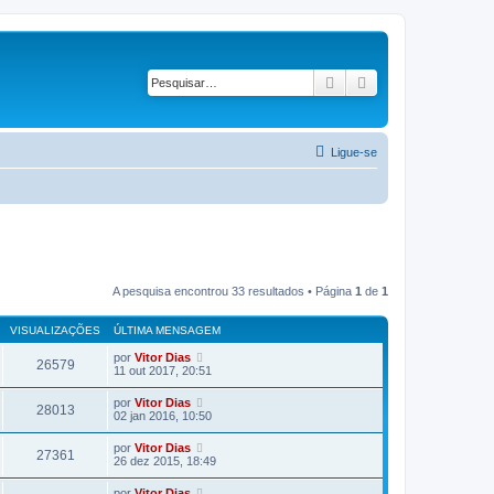
Pesquisar
Pesquisa avançad
Ligue-se
A pesquisa encontrou 33 resultados • Página
1
de
1
VISUALIZAÇÕES
ÚLTIMA MENSAGEM
por
Vitor Dias
26579
11 out 2017, 20:51
por
Vitor Dias
28013
02 jan 2016, 10:50
por
Vitor Dias
27361
26 dez 2015, 18:49
por
Vitor Dias