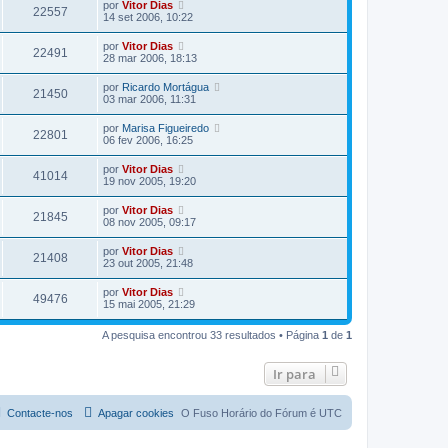
por
Vitor Dias
22557
14 set 2006, 10:22
por
Vitor Dias
22491
28 mar 2006, 18:13
por
Ricardo Mortágua
21450
03 mar 2006, 11:31
por
Marisa Figueiredo
22801
06 fev 2006, 16:25
por
Vitor Dias
41014
19 nov 2005, 19:20
por
Vitor Dias
21845
08 nov 2005, 09:17
por
Vitor Dias
21408
23 out 2005, 21:48
por
Vitor Dias
49476
15 mai 2005, 21:29
A pesquisa encontrou 33 resultados • Página
1
de
1
Ir para
Contacte-nos
Apagar cookies
O Fuso Horário do Fórum é
UTC