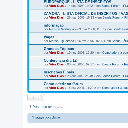
EUROPARQUE - LISTA DE INSCRITOS
por
Vitor Dias
» 14 set 2006, 10:22 » em
Banda Fórum - Fil
ZAMORA - LISTA OFICIAL DE INSCRITOS / VA
por
Vitor Dias
» 28 mar 2006, 18:13 » em
Banda Fórum - Fi
informaçao
por
Ricardo Mortágua
» 03 mar 2006, 11:31 » em
Banda Fóru
Vagas
por
Marisa Figueiredo
» 06 fev 2006, 16:25 » em
Banda Fóru
Grandes Tópicos
por
Vitor Dias
» 19 nov 2005, 19:20 » em
Como aderir a es
Conferência dia 12
por
Vitor Dias
» 08 nov 2005, 09:17 » em
Banda Fórum - Fi
Inscrições Finais
por
Vitor Dias
» 23 out 2005, 21:48 » em
Banda Fórum - Fil
Como aderir ao fórum
por
Vitor Dias
» 15 mai 2005, 21:29 » em
Como aderir a es
Pesquisa avançada
Índice do Fórum