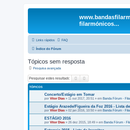
www.bandasfilarm
filarmónicos...
Links rápidos
FAQ
Índice do Fórum
Tópicos sem resposta
Pesquisa avançada
Pesquisar
Pesquisa avançada
TÓPICOS
Concerto/Estágio em Tomar
por
Vitor Dias
» 11 out 2017, 20:51 » em
Banda Fórum - Fil
Estágio Arazede/Figueira da Foz 2016 - Lista de
por
Vitor Dias
» 02 jan 2016, 10:50 » em
Banda Fórum - Fil
ESTÁGIO 2016
por
Vitor Dias
» 26 dez 2015, 18:49 » em
Banda Fórum - Fi