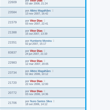
por
Vitor Dias
22609
03 abr 2008, 21:24
por
Albino Magalhães
23584
13 nov 2007, 16:42
por
Vitor Dias
21579
03 nov 2007, 22:41
por
Vitor Dias
21388
15 out 2007, 13:39
por
Humberto Moreira
21551
02 jul 2007, 15:17
por
Vitor Dias
83837
24 jun 2007, 21:10
por
Vitor Dias
22983
12 mar 2007, 20:05
por
Albino Magalhães
23734
02 dez 2006, 10:12
por
Vitor Dias
21720
22 nov 2006, 12:00
por
Vitor Dias
20772
03 nov 2006, 14:36
por
Nuno Santos Silva
21706
18 set 2006, 14:12