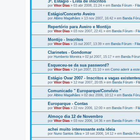
3º. Estágio - Lista de inscritos
por
Vitor Dias
» 03 abr 2008, 21:24 » em
Banda Fórum - Fil
Estágio/Concerto Aveiro
por
Albino Magalhães
» 13 nov 2007, 16:42 » em
Banda Fóru
Repertório para Aveiro e Montijo
por
Vitor Dias
» 03 nov 2007, 22:41 » em
Banda Fórum - Fi
Montijo - Inscritos
por
Vitor Dias
» 15 out 2007, 13:39 » em
Banda Fórum - Fil
Clarinetes - Gondomar
por
Humberto Moreira
» 02 jul 2007, 15:17 » em
Banda Fórum
Esqueceu-se da sua password?
por
Vitor Dias
» 24 jun 2007, 21:10 » em
Como aderir a est
Estágio Ovar 2007 - Inscritos e vagas existentes
por
Vitor Dias
» 12 mar 2007, 20:05 » em
Banda Fórum - Fi
Comunicado " Europarque/Convívio "
por
Albino Magalhães
» 02 dez 2006, 10:12 » em
Banda Fóru
Europarque - Contas
por
Vitor Dias
» 22 nov 2006, 12:00 » em
Banda Fórum - Fi
Almoço dia 12 de Novembro
por
Vitor Dias
» 03 nov 2006, 14:36 » em
Banda Fórum - Fi
achei muito interessante esta ideia
por
Nuno Santos Silva
» 18 set 2006, 14:12 » em
Banda Fóru