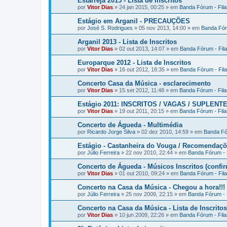
Estarreja 2015 - Lista de Inscritos
por
Vitor Dias
» 24 jan 2015, 00:25 » em
Banda Fórum - Fil
Estágio em Arganil - PRECAUÇÕES
por
José S. Rodrigues
» 05 nov 2013, 14:00 » em
Banda Fór
Arganil 2013 - Lista de Inscritos
por
Vitor Dias
» 02 out 2013, 14:07 » em
Banda Fórum - Fil
Europarque 2012 - Lista de Inscritos
por
Vitor Dias
» 16 out 2012, 18:35 » em
Banda Fórum - Fil
Concerto Casa da Música - esclarecimento
por
Vitor Dias
» 15 set 2012, 11:48 » em
Banda Fórum - Fil
Estágio 2011: INSCRITOS / VAGAS / SUPLENT
por
Vitor Dias
» 19 out 2011, 20:15 » em
Banda Fórum - Fil
Concerto de Águeda - Multimédia
por
Ricardo Jorge Silva
» 02 dez 2010, 14:59 » em
Banda Fó
Estágio - Castanheira do Vouga / Recomendaç
por
Júlio Ferreira
» 22 nov 2010, 22:44 » em
Banda Fórum - 
Concerto de Águeda - Músicos Inscritos (confi
por
Vitor Dias
» 01 out 2010, 09:24 » em
Banda Fórum - Fil
Concerto na Casa da Música - Chegou a hora!!!
por
Júlio Ferreira
» 25 nov 2009, 22:15 » em
Banda Fórum - 
Concerto na Casa da Música - Lista de Inscritos
por
Vitor Dias
» 10 jun 2009, 22:26 » em
Banda Fórum - Fil