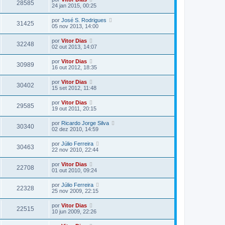
28585
24 jan 2015, 00:25
por
José S. Rodrigues
31425
05 nov 2013, 14:00
por
Vitor Dias
32248
02 out 2013, 14:07
por
Vitor Dias
30989
16 out 2012, 18:35
por
Vitor Dias
30402
15 set 2012, 11:48
por
Vitor Dias
29585
19 out 2011, 20:15
por
Ricardo Jorge Silva
30340
02 dez 2010, 14:59
por
Júlio Ferreira
30463
22 nov 2010, 22:44
por
Vitor Dias
22708
01 out 2010, 09:24
por
Júlio Ferreira
22328
25 nov 2009, 22:15
por
Vitor Dias
22515
10 jun 2009, 22:26