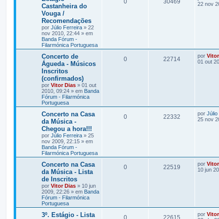
0
30469
22 nov 2
Castanheira do
Vouga /
Recomendações
por
Júlio Ferreira
» 22
nov 2010, 22:44 » em
Banda Fórum -
Filarmónica Portuguesa
Concerto de
por
Vito
0
22714
01 out 2
Águeda - Músicos
Inscritos
(confirmados)
por
Vitor Dias
» 01 out
2010, 09:24 » em
Banda
Fórum - Filarmónica
Portuguesa
Concerto na Casa
por
Júlio
0
22332
25 nov 2
da Música -
Chegou a hora!!!
por
Júlio Ferreira
» 25
nov 2009, 22:15 » em
Banda Fórum -
Filarmónica Portuguesa
Concerto na Casa
por
Vito
0
22519
10 jun 2
da Música - Lista
de Inscritos
por
Vitor Dias
» 10 jun
2009, 22:26 » em
Banda
Fórum - Filarmónica
Portuguesa
3º. Estágio - Lista
por
Vito
0
22615