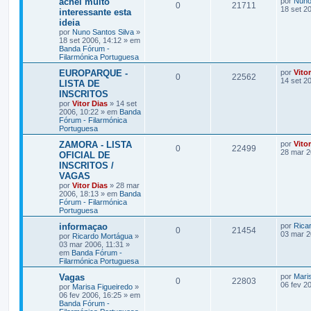
achei muito
por
Nuno
0
21711
18 set 2
interessante esta
ideia
por
Nuno Santos Silva
»
18 set 2006, 14:12 » em
Banda Fórum -
Filarmónica Portuguesa
EUROPARQUE -
por
Vito
0
22562
14 set 2
LISTA DE
INSCRITOS
por
Vitor Dias
» 14 set
2006, 10:22 » em
Banda
Fórum - Filarmónica
Portuguesa
ZAMORA - LISTA
por
Vito
0
22499
28 mar 2
OFICIAL DE
INSCRITOS /
VAGAS
por
Vitor Dias
» 28 mar
2006, 18:13 » em
Banda
Fórum - Filarmónica
Portuguesa
informaçao
por
Rica
0
21454
03 mar 2
por
Ricardo Mortágua
»
03 mar 2006, 11:31 »
em
Banda Fórum -
Filarmónica Portuguesa
Vagas
por
Mari
0
22803
06 fev 2
por
Marisa Figueiredo
»
06 fev 2006, 16:25 » em
Banda Fórum -