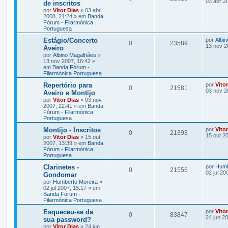
03 abr 2
de inscritos
por
Vitor Dias
» 03 abr
2008, 21:24 » em
Banda
Fórum - Filarmónica
Portuguesa
Estágio/Concerto
por
Albi
0
23589
13 nov 2
Aveiro
por
Albino Magalhães
»
13 nov 2007, 16:42 »
em
Banda Fórum -
Filarmónica Portuguesa
Repertório para
por
Vito
0
21581
03 nov 2
Aveiro e Montijo
por
Vitor Dias
» 03 nov
2007, 22:41 » em
Banda
Fórum - Filarmónica
Portuguesa
Montijo - Inscritos
por
Vito
0
21393
15 out 2
por
Vitor Dias
» 15 out
2007, 13:39 » em
Banda
Fórum - Filarmónica
Portuguesa
Clarinetes -
por
Humb
0
21556
02 jul 20
Gondomar
por
Humberto Moreira
»
02 jul 2007, 15:17 » em
Banda Fórum -
Filarmónica Portuguesa
Esqueceu-se da
por
Vito
0
83847
24 jun 2
sua password?
por
Vitor Dias
» 24 jun