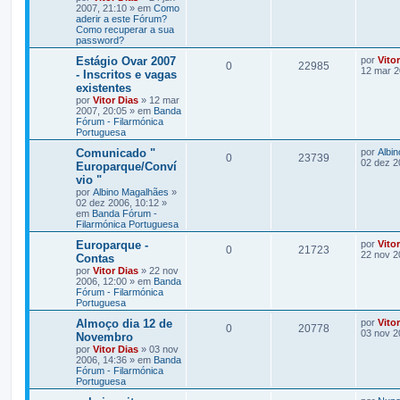
2007, 21:10 » em
Como
aderir a este Fórum?
Como recuperar a sua
password?
Estágio Ovar 2007
por
Vito
0
22985
12 mar 2
- Inscritos e vagas
existentes
por
Vitor Dias
» 12 mar
2007, 20:05 » em
Banda
Fórum - Filarmónica
Portuguesa
Comunicado "
por
Albi
0
23739
02 dez 2
Europarque/Conví
vio "
por
Albino Magalhães
»
02 dez 2006, 10:12 »
em
Banda Fórum -
Filarmónica Portuguesa
Europarque -
por
Vito
0
21723
22 nov 2
Contas
por
Vitor Dias
» 22 nov
2006, 12:00 » em
Banda
Fórum - Filarmónica
Portuguesa
Almoço dia 12 de
por
Vito
0
20778
03 nov 2
Novembro
por
Vitor Dias
» 03 nov
2006, 14:36 » em
Banda
Fórum - Filarmónica
Portuguesa