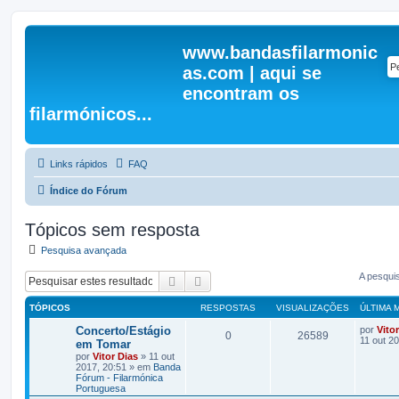
www.bandasfilarmonic
as.com | aqui se
encontram os
filarmónicos...
Links rápidos
FAQ
Índice do Fórum
Tópicos sem resposta
Pesquisa avançada
A pesqui
Pesquisar
Pesquisa avançada
TÓPICOS
RESPOSTAS
VISUALIZAÇÕES
ÚLTIMA
Concerto/Estágio
por
Vito
0
26589
11 out 2
em Tomar
por
Vitor Dias
» 11 out
2017, 20:51 » em
Banda
Fórum - Filarmónica
Portuguesa