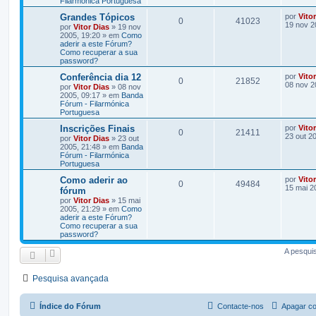
Filarmónica Portuguesa
Grandes Tópicos
por
Vito
0
41023
19 nov 2
por
Vitor Dias
» 19 nov
2005, 19:20 » em
Como
aderir a este Fórum?
Como recuperar a sua
password?
Conferência dia 12
por
Vito
0
21852
08 nov 2
por
Vitor Dias
» 08 nov
2005, 09:17 » em
Banda
Fórum - Filarmónica
Portuguesa
Inscrições Finais
por
Vito
0
21411
23 out 2
por
Vitor Dias
» 23 out
2005, 21:48 » em
Banda
Fórum - Filarmónica
Portuguesa
Como aderir ao
por
Vito
0
49484
15 mai 2
fórum
por
Vitor Dias
» 15 mai
2005, 21:29 » em
Como
aderir a este Fórum?
Como recuperar a sua
password?
A pesqui
Pesquisa avançada
Índice do Fórum
Contacte-nos
Apagar co