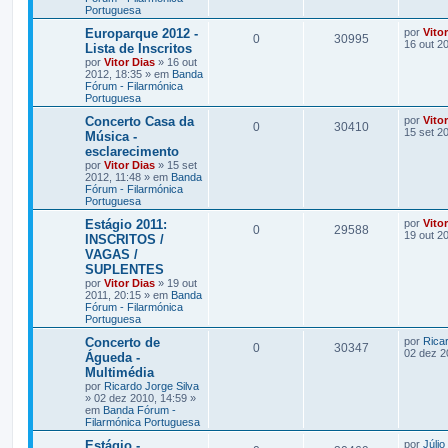
Portuguesa
Europarque 2012 -
por
Vito
0
30995
16 out 2
Lista de Inscritos
por
Vitor Dias
» 16 out
2012, 18:35 » em
Banda
Fórum - Filarmónica
Portuguesa
Concerto Casa da
por
Vito
0
30410
15 set 2
Música -
esclarecimento
por
Vitor Dias
» 15 set
2012, 11:48 » em
Banda
Fórum - Filarmónica
Portuguesa
Estágio 2011:
por
Vito
0
29588
19 out 2
INSCRITOS /
VAGAS /
SUPLENTES
por
Vitor Dias
» 19 out
2011, 20:15 » em
Banda
Fórum - Filarmónica
Portuguesa
Concerto de
por
Ricar
0
30347
02 dez 2
Águeda -
Multimédia
por
Ricardo Jorge Silva
» 02 dez 2010, 14:59 »
em
Banda Fórum -
Filarmónica Portuguesa
Estágio -
por
Júlio