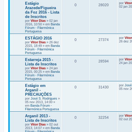
Estágio
por
Vito
0
28020
02 jan 2
Arazede/Figueira
da Foz 2016 - Lista
de Inscritos
por
Vitor Dias
» 02 jan
2016, 10:50 » em
Banda
Fórum - Filarmónica
Portuguesa
ESTÁGIO 2016
por
Vito
0
27374
26 dez 2
por
Vitor Dias
» 26 dez
2015, 18:49 » em
Banda
Fórum - Filarmónica
Portuguesa
Estarreja 2015 -
por
Vito
0
28594
24 jan 2
Lista de Inscritos
por
Vitor Dias
» 24 jan
2015, 00:25 » em
Banda
Fórum - Filarmónica
Portuguesa
Estágio em
por
José
0
31430
05 nov 2
Arganil -
PRECAUÇÕES
por
José S. Rodrigues
»
05 nov 2013, 14:00 »
em
Banda Fórum -
Filarmónica Portuguesa
Arganil 2013 -
por
Vito
0
32254
02 out 2
Lista de Inscritos
por
Vitor Dias
» 02 out
2013, 14:07 » em
Banda
Fórum - Filarmónica