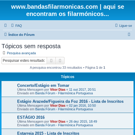
www.bandasfilarmonicas.com | aqui se
encontram os filarmónicos...
FAQ
Ligue-se
P
Índice do Fórum
e
Tópicos sem resposta
s
Pesquisa avançada
q
Pesquisar
Pesquisa avançada
u
A pesquisa encontrou 33 resultados • Página
1
de
1
i
Tópicos
s
Concerto/Estágio em Tomar
a
Última Mensagem por
Vitor Dias
«
11 out 2017, 20:51
r
Enviado em
Banda Fórum - Filarmónica Portuguesa
Estágio Arazede/Figueira da Foz 2016 - Lista de Inscritos
Última Mensagem por
Vitor Dias
«
02 jan 2016, 10:50
Enviado em
Banda Fórum - Filarmónica Portuguesa
ESTÁGIO 2016
Última Mensagem por
Vitor Dias
«
26 dez 2015, 18:49
Enviado em
Banda Fórum - Filarmónica Portuguesa
Estarreja 2015 - Lista de Inscritos