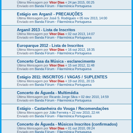
Última Mensagem por
Vitor Dias
«
24 jan 2015, 00:25
Enviado em
Banda Fórum - Filarmónica Portuguesa
Estágio em Arganil - PRECAUÇÕES
Última Mensagem por
José S. Rodrigues
«
05 nov 2013, 14:00
Enviado em
Banda Fórum - Filarmónica Portuguesa
Arganil 2013 - Lista de Inscritos
Última Mensagem por
Vitor Dias
«
02 out 2013, 14:07
Enviado em
Banda Fórum - Filarmónica Portuguesa
Europarque 2012 - Lista de Inscritos
Última Mensagem por
Vitor Dias
«
16 out 2012, 18:35
Enviado em
Banda Fórum - Filarmónica Portuguesa
Concerto Casa da Música - esclarecimento
Última Mensagem por
Vitor Dias
«
15 set 2012, 11:48
Enviado em
Banda Fórum - Filarmónica Portuguesa
Estágio 2011: INSCRITOS / VAGAS / SUPLENTES
Última Mensagem por
Vitor Dias
«
19 out 2011, 20:15
Enviado em
Banda Fórum - Filarmónica Portuguesa
Concerto de Águeda - Multimédia
Última Mensagem por
Ricardo Jorge Silva
«
02 dez 2010, 14:59
Enviado em
Banda Fórum - Filarmónica Portuguesa
Estágio - Castanheira do Vouga / Recomendações
Última Mensagem por
Júlio Ferreira
«
22 nov 2010, 22:44
Enviado em
Banda Fórum - Filarmónica Portuguesa
Concerto de Águeda - Músicos Inscritos (confirmados)
Última Mensagem por
Vitor Dias
«
01 out 2010, 09:24
Enviado em
Banda Fórum - Filarmónica Portuguesa