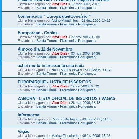
Última Mensagem por
Vitor Dias
«
12 mar 2007, 20:05
Enviado em
Banda Fórum - Filarmónica Portuguesa
Comunicado " Europarque/Convívio "
Última Mensagem por
Albino Magalhães
«
02 dez 2006, 10:12
Enviado em
Banda Fórum - Filarmónica Portuguesa
Europarque - Contas
Última Mensagem por
Vitor Dias
«
22 nov 2006, 12:00
Enviado em
Banda Fórum - Filarmónica Portuguesa
Almoço dia 12 de Novembro
Última Mensagem por
Vitor Dias
«
03 nov 2006, 14:36
Enviado em
Banda Fórum - Filarmónica Portuguesa
achei muito interessante esta ideia
Última Mensagem por
Nuno Santos Silva
«
18 set 2006, 14:12
Enviado em
Banda Fórum - Filarmónica Portuguesa
EUROPARQUE - LISTA DE INSCRITOS
Última Mensagem por
Vitor Dias
«
14 set 2006, 10:22
Enviado em
Banda Fórum - Filarmónica Portuguesa
ZAMORA - LISTA OFICIAL DE INSCRITOS / VAGAS
Última Mensagem por
Vitor Dias
«
28 mar 2006, 18:13
Enviado em
Banda Fórum - Filarmónica Portuguesa
informaçao
Última Mensagem por
Ricardo Mortágua
«
03 mar 2006, 11:31
Enviado em
Banda Fórum - Filarmónica Portuguesa
Vagas
Última Mensagem por
Marisa Figueiredo
«
06 fev 2006, 16:25