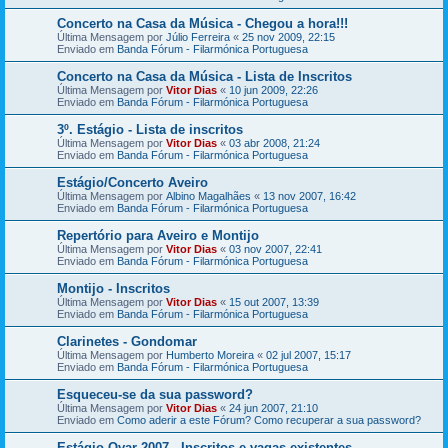
Concerto na Casa da Música - Chegou a hora!!!
Última Mensagem por
Júlio Ferreira
«
25 nov 2009, 22:15
Enviado em
Banda Fórum - Filarmónica Portuguesa
Concerto na Casa da Música - Lista de Inscritos
Última Mensagem por
Vitor Dias
«
10 jun 2009, 22:26
Enviado em
Banda Fórum - Filarmónica Portuguesa
3º. Estágio - Lista de inscritos
Última Mensagem por
Vitor Dias
«
03 abr 2008, 21:24
Enviado em
Banda Fórum - Filarmónica Portuguesa
Estágio/Concerto Aveiro
Última Mensagem por
Albino Magalhães
«
13 nov 2007, 16:42
Enviado em
Banda Fórum - Filarmónica Portuguesa
Repertório para Aveiro e Montijo
Última Mensagem por
Vitor Dias
«
03 nov 2007, 22:41
Enviado em
Banda Fórum - Filarmónica Portuguesa
Montijo - Inscritos
Última Mensagem por
Vitor Dias
«
15 out 2007, 13:39
Enviado em
Banda Fórum - Filarmónica Portuguesa
Clarinetes - Gondomar
Última Mensagem por
Humberto Moreira
«
02 jul 2007, 15:17
Enviado em
Banda Fórum - Filarmónica Portuguesa
Esqueceu-se da sua password?
Última Mensagem por
Vitor Dias
«
24 jun 2007, 21:10
Enviado em
Como aderir a este Fórum? Como recuperar a sua password?
Estágio Ovar 2007 - Inscritos e vagas existentes