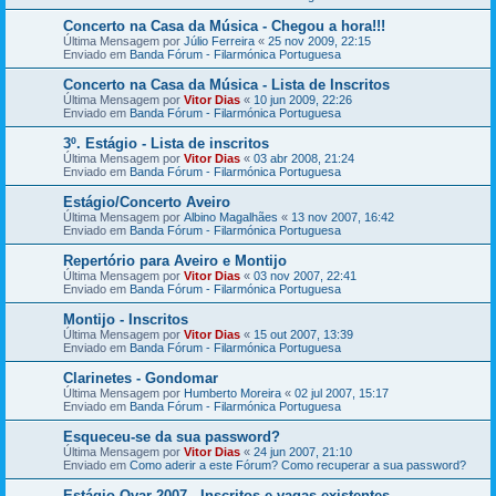
Concerto na Casa da Música - Chegou a hora!!!
Última Mensagem por
Júlio Ferreira
«
25 nov 2009, 22:15
Enviado em
Banda Fórum - Filarmónica Portuguesa
Concerto na Casa da Música - Lista de Inscritos
Última Mensagem por
Vitor Dias
«
10 jun 2009, 22:26
Enviado em
Banda Fórum - Filarmónica Portuguesa
3º. Estágio - Lista de inscritos
Última Mensagem por
Vitor Dias
«
03 abr 2008, 21:24
Enviado em
Banda Fórum - Filarmónica Portuguesa
Estágio/Concerto Aveiro
Última Mensagem por
Albino Magalhães
«
13 nov 2007, 16:42
Enviado em
Banda Fórum - Filarmónica Portuguesa
Repertório para Aveiro e Montijo
Última Mensagem por
Vitor Dias
«
03 nov 2007, 22:41
Enviado em
Banda Fórum - Filarmónica Portuguesa
Montijo - Inscritos
Última Mensagem por
Vitor Dias
«
15 out 2007, 13:39
Enviado em
Banda Fórum - Filarmónica Portuguesa
Clarinetes - Gondomar
Última Mensagem por
Humberto Moreira
«
02 jul 2007, 15:17
Enviado em
Banda Fórum - Filarmónica Portuguesa
Esqueceu-se da sua password?
Última Mensagem por
Vitor Dias
«
24 jun 2007, 21:10
Enviado em
Como aderir a este Fórum? Como recuperar a sua password?
Estágio Ovar 2007 - Inscritos e vagas existentes