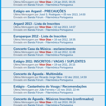
Última Mensagem por
Vitor Dias
«
24 jan 2015, 00:25
Enviado em
Banda Fórum - Filarmónica Portuguesa
Estágio em Arganil - PRECAUÇÕES
Última Mensagem por
José S. Rodrigues
«
05 nov 2013, 14:00
Enviado em
Banda Fórum - Filarmónica Portuguesa
Arganil 2013 - Lista de Inscritos
Última Mensagem por
Vitor Dias
«
02 out 2013, 14:07
Enviado em
Banda Fórum - Filarmónica Portuguesa
Europarque 2012 - Lista de Inscritos
Última Mensagem por
Vitor Dias
«
16 out 2012, 18:35
Enviado em
Banda Fórum - Filarmónica Portuguesa
Concerto Casa da Música - esclarecimento
Última Mensagem por
Vitor Dias
«
15 set 2012, 11:48
Enviado em
Banda Fórum - Filarmónica Portuguesa
Estágio 2011: INSCRITOS / VAGAS / SUPLENTES
Última Mensagem por
Vitor Dias
«
19 out 2011, 20:15
Enviado em
Banda Fórum - Filarmónica Portuguesa
Concerto de Águeda - Multimédia
Última Mensagem por
Ricardo Jorge Silva
«
02 dez 2010, 14:59
Enviado em
Banda Fórum - Filarmónica Portuguesa
Estágio - Castanheira do Vouga / Recomendações
Última Mensagem por
Júlio Ferreira
«
22 nov 2010, 22:44
Enviado em
Banda Fórum - Filarmónica Portuguesa
Concerto de Águeda - Músicos Inscritos (confirmados)
Última Mensagem por
Vitor Dias
«
01 out 2010, 09:24
Enviado em
Banda Fórum - Filarmónica Portuguesa