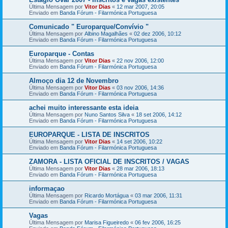
Última Mensagem por
Vitor Dias
«
12 mar 2007, 20:05
Enviado em
Banda Fórum - Filarmónica Portuguesa
Comunicado " Europarque/Convívio "
Última Mensagem por
Albino Magalhães
«
02 dez 2006, 10:12
Enviado em
Banda Fórum - Filarmónica Portuguesa
Europarque - Contas
Última Mensagem por
Vitor Dias
«
22 nov 2006, 12:00
Enviado em
Banda Fórum - Filarmónica Portuguesa
Almoço dia 12 de Novembro
Última Mensagem por
Vitor Dias
«
03 nov 2006, 14:36
Enviado em
Banda Fórum - Filarmónica Portuguesa
achei muito interessante esta ideia
Última Mensagem por
Nuno Santos Silva
«
18 set 2006, 14:12
Enviado em
Banda Fórum - Filarmónica Portuguesa
EUROPARQUE - LISTA DE INSCRITOS
Última Mensagem por
Vitor Dias
«
14 set 2006, 10:22
Enviado em
Banda Fórum - Filarmónica Portuguesa
ZAMORA - LISTA OFICIAL DE INSCRITOS / VAGAS
Última Mensagem por
Vitor Dias
«
28 mar 2006, 18:13
Enviado em
Banda Fórum - Filarmónica Portuguesa
informaçao
Última Mensagem por
Ricardo Mortágua
«
03 mar 2006, 11:31
Enviado em
Banda Fórum - Filarmónica Portuguesa
Vagas
Última Mensagem por
Marisa Figueiredo
«
06 fev 2006, 16:25