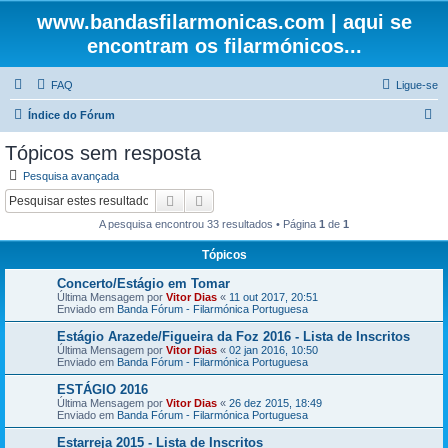
www.bandasfilarmonicas.com | aqui se
encontram os filarmónicos...
FAQ
Ligue-se
P
Índice do Fórum
e
Tópicos sem resposta
s
Pesquisa avançada
q
Pesquisar
Pesquisa avançada
u
A pesquisa encontrou 33 resultados • Página
1
de
1
i
Tópicos
s
Concerto/Estágio em Tomar
a
Última Mensagem por
Vitor Dias
«
11 out 2017, 20:51
r
Enviado em
Banda Fórum - Filarmónica Portuguesa
Estágio Arazede/Figueira da Foz 2016 - Lista de Inscritos
Última Mensagem por
Vitor Dias
«
02 jan 2016, 10:50
Enviado em
Banda Fórum - Filarmónica Portuguesa
ESTÁGIO 2016
Última Mensagem por
Vitor Dias
«
26 dez 2015, 18:49
Enviado em
Banda Fórum - Filarmónica Portuguesa
Estarreja 2015 - Lista de Inscritos