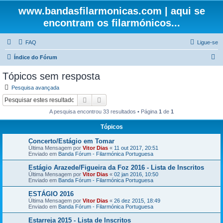
www.bandasfilarmonicas.com | aqui se
encontram os filarmónicos...
FAQ
Ligue-se
P
Índice do Fórum
e
Tópicos sem resposta
s
Pesquisa avançada
q
Pesquisar
Pesquisa avançada
u
A pesquisa encontrou 33 resultados • Página
1
de
1
i
Tópicos
s
Concerto/Estágio em Tomar
a
Última Mensagem por
Vitor Dias
«
11 out 2017, 20:51
r
Enviado em
Banda Fórum - Filarmónica Portuguesa
Estágio Arazede/Figueira da Foz 2016 - Lista de Inscritos
Última Mensagem por
Vitor Dias
«
02 jan 2016, 10:50
Enviado em
Banda Fórum - Filarmónica Portuguesa
ESTÁGIO 2016
Última Mensagem por
Vitor Dias
«
26 dez 2015, 18:49
Enviado em
Banda Fórum - Filarmónica Portuguesa
Estarreja 2015 - Lista de Inscritos