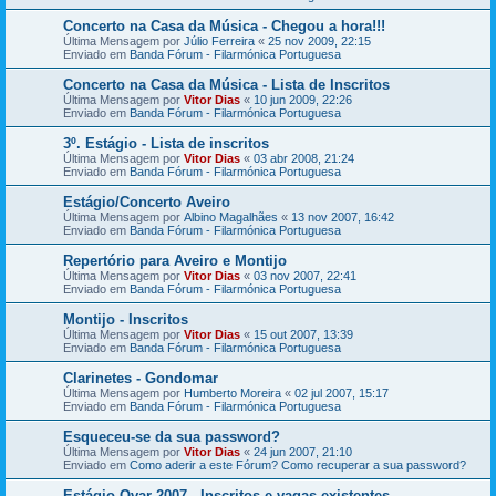
Concerto na Casa da Música - Chegou a hora!!!
Última Mensagem por
Júlio Ferreira
«
25 nov 2009, 22:15
Enviado em
Banda Fórum - Filarmónica Portuguesa
Concerto na Casa da Música - Lista de Inscritos
Última Mensagem por
Vitor Dias
«
10 jun 2009, 22:26
Enviado em
Banda Fórum - Filarmónica Portuguesa
3º. Estágio - Lista de inscritos
Última Mensagem por
Vitor Dias
«
03 abr 2008, 21:24
Enviado em
Banda Fórum - Filarmónica Portuguesa
Estágio/Concerto Aveiro
Última Mensagem por
Albino Magalhães
«
13 nov 2007, 16:42
Enviado em
Banda Fórum - Filarmónica Portuguesa
Repertório para Aveiro e Montijo
Última Mensagem por
Vitor Dias
«
03 nov 2007, 22:41
Enviado em
Banda Fórum - Filarmónica Portuguesa
Montijo - Inscritos
Última Mensagem por
Vitor Dias
«
15 out 2007, 13:39
Enviado em
Banda Fórum - Filarmónica Portuguesa
Clarinetes - Gondomar
Última Mensagem por
Humberto Moreira
«
02 jul 2007, 15:17
Enviado em
Banda Fórum - Filarmónica Portuguesa
Esqueceu-se da sua password?
Última Mensagem por
Vitor Dias
«
24 jun 2007, 21:10
Enviado em
Como aderir a este Fórum? Como recuperar a sua password?
Estágio Ovar 2007 - Inscritos e vagas existentes