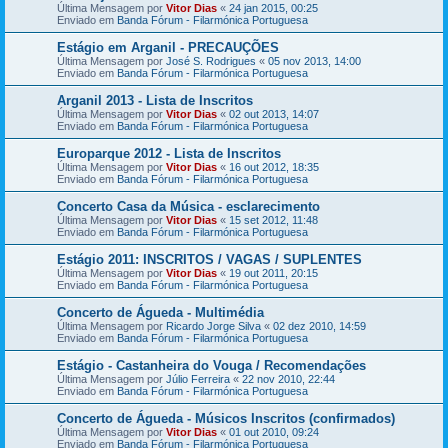
Última Mensagem por
Vitor Dias
«
24 jan 2015, 00:25
Enviado em
Banda Fórum - Filarmónica Portuguesa
Estágio em Arganil - PRECAUÇÕES
Última Mensagem por
José S. Rodrigues
«
05 nov 2013, 14:00
Enviado em
Banda Fórum - Filarmónica Portuguesa
Arganil 2013 - Lista de Inscritos
Última Mensagem por
Vitor Dias
«
02 out 2013, 14:07
Enviado em
Banda Fórum - Filarmónica Portuguesa
Europarque 2012 - Lista de Inscritos
Última Mensagem por
Vitor Dias
«
16 out 2012, 18:35
Enviado em
Banda Fórum - Filarmónica Portuguesa
Concerto Casa da Música - esclarecimento
Última Mensagem por
Vitor Dias
«
15 set 2012, 11:48
Enviado em
Banda Fórum - Filarmónica Portuguesa
Estágio 2011: INSCRITOS / VAGAS / SUPLENTES
Última Mensagem por
Vitor Dias
«
19 out 2011, 20:15
Enviado em
Banda Fórum - Filarmónica Portuguesa
Concerto de Águeda - Multimédia
Última Mensagem por
Ricardo Jorge Silva
«
02 dez 2010, 14:59
Enviado em
Banda Fórum - Filarmónica Portuguesa
Estágio - Castanheira do Vouga / Recomendações
Última Mensagem por
Júlio Ferreira
«
22 nov 2010, 22:44
Enviado em
Banda Fórum - Filarmónica Portuguesa
Concerto de Águeda - Músicos Inscritos (confirmados)
Última Mensagem por
Vitor Dias
«
01 out 2010, 09:24
Enviado em
Banda Fórum - Filarmónica Portuguesa