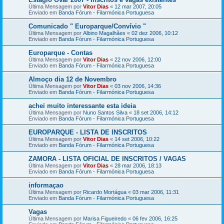
Última Mensagem por
Vitor Dias
«
12 mar 2007, 20:05
Enviado em
Banda Fórum - Filarmónica Portuguesa
Comunicado " Europarque/Convívio "
Última Mensagem por
Albino Magalhães
«
02 dez 2006, 10:12
Enviado em
Banda Fórum - Filarmónica Portuguesa
Europarque - Contas
Última Mensagem por
Vitor Dias
«
22 nov 2006, 12:00
Enviado em
Banda Fórum - Filarmónica Portuguesa
Almoço dia 12 de Novembro
Última Mensagem por
Vitor Dias
«
03 nov 2006, 14:36
Enviado em
Banda Fórum - Filarmónica Portuguesa
achei muito interessante esta ideia
Última Mensagem por
Nuno Santos Silva
«
18 set 2006, 14:12
Enviado em
Banda Fórum - Filarmónica Portuguesa
EUROPARQUE - LISTA DE INSCRITOS
Última Mensagem por
Vitor Dias
«
14 set 2006, 10:22
Enviado em
Banda Fórum - Filarmónica Portuguesa
ZAMORA - LISTA OFICIAL DE INSCRITOS / VAGAS
Última Mensagem por
Vitor Dias
«
28 mar 2006, 18:13
Enviado em
Banda Fórum - Filarmónica Portuguesa
informaçao
Última Mensagem por
Ricardo Mortágua
«
03 mar 2006, 11:31
Enviado em
Banda Fórum - Filarmónica Portuguesa
Vagas
Última Mensagem por
Marisa Figueiredo
«
06 fev 2006, 16:25