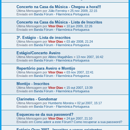
Concerto na Casa da Música - Chegou a hora!!!
Última Mensagem por
Júlio Ferreira
«
25 nov 2009, 22:15
Enviado em
Banda Fórum - Filarmónica Portuguesa
Concerto na Casa da Música - Lista de Inscritos
Última Mensagem por
Vitor Dias
«
10 jun 2009, 22:26
Enviado em
Banda Fórum - Filarmónica Portuguesa
3º. Estágio - Lista de inscritos
Última Mensagem por
Vitor Dias
«
03 abr 2008, 21:24
Enviado em
Banda Fórum - Filarmónica Portuguesa
Estágio/Concerto Aveiro
Última Mensagem por
Albino Magalhães
«
13 nov 2007, 16:42
Enviado em
Banda Fórum - Filarmónica Portuguesa
Repertório para Aveiro e Montijo
Última Mensagem por
Vitor Dias
«
03 nov 2007, 22:41
Enviado em
Banda Fórum - Filarmónica Portuguesa
Montijo - Inscritos
Última Mensagem por
Vitor Dias
«
15 out 2007, 13:39
Enviado em
Banda Fórum - Filarmónica Portuguesa
Clarinetes - Gondomar
Última Mensagem por
Humberto Moreira
«
02 jul 2007, 15:17
Enviado em
Banda Fórum - Filarmónica Portuguesa
Esqueceu-se da sua password?
Última Mensagem por
Vitor Dias
«
24 jun 2007, 21:10
Enviado em
Como aderir a este Fórum? Como recuperar a sua password?
Estágio Ovar 2007 - Inscritos e vagas existentes