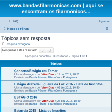
www.bandasfilarmonicas.com | aqui se
encontram os filarmónicos...
FAQ
Ligue-se
P
Índice do Fórum
e
Tópicos sem resposta
s
Pesquisa avançada
q
Pesquisar
Pesquisa avançada
u
A pesquisa encontrou 33 resultados • Página
1
de
1
i
Tópicos
s
Concerto/Estágio em Tomar
a
Última Mensagem por
Vitor Dias
«
11 out 2017, 20:51
r
Enviado em
Banda Fórum - Filarmónica Portuguesa
Estágio Arazede/Figueira da Foz 2016 - Lista de Inscritos
Última Mensagem por
Vitor Dias
«
02 jan 2016, 10:50
Enviado em
Banda Fórum - Filarmónica Portuguesa
ESTÁGIO 2016
Última Mensagem por
Vitor Dias
«
26 dez 2015, 18:49
Enviado em
Banda Fórum - Filarmónica Portuguesa
Estarreja 2015 - Lista de Inscritos