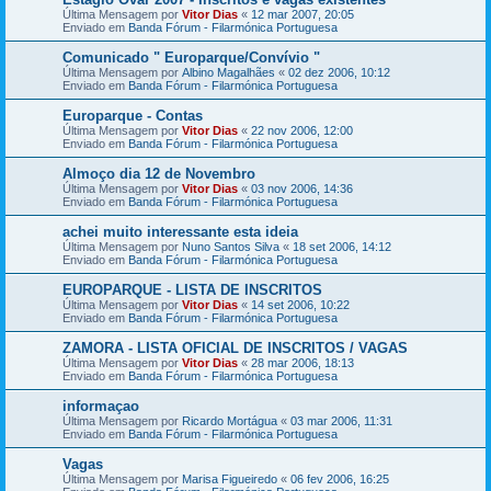
Última Mensagem por
Vitor Dias
«
12 mar 2007, 20:05
Enviado em
Banda Fórum - Filarmónica Portuguesa
Comunicado " Europarque/Convívio "
Última Mensagem por
Albino Magalhães
«
02 dez 2006, 10:12
Enviado em
Banda Fórum - Filarmónica Portuguesa
Europarque - Contas
Última Mensagem por
Vitor Dias
«
22 nov 2006, 12:00
Enviado em
Banda Fórum - Filarmónica Portuguesa
Almoço dia 12 de Novembro
Última Mensagem por
Vitor Dias
«
03 nov 2006, 14:36
Enviado em
Banda Fórum - Filarmónica Portuguesa
achei muito interessante esta ideia
Última Mensagem por
Nuno Santos Silva
«
18 set 2006, 14:12
Enviado em
Banda Fórum - Filarmónica Portuguesa
EUROPARQUE - LISTA DE INSCRITOS
Última Mensagem por
Vitor Dias
«
14 set 2006, 10:22
Enviado em
Banda Fórum - Filarmónica Portuguesa
ZAMORA - LISTA OFICIAL DE INSCRITOS / VAGAS
Última Mensagem por
Vitor Dias
«
28 mar 2006, 18:13
Enviado em
Banda Fórum - Filarmónica Portuguesa
informaçao
Última Mensagem por
Ricardo Mortágua
«
03 mar 2006, 11:31
Enviado em
Banda Fórum - Filarmónica Portuguesa
Vagas
Última Mensagem por
Marisa Figueiredo
«
06 fev 2006, 16:25