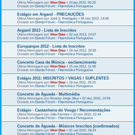
Última Mensagem por
Vitor Dias
«
24 jan 2015, 00:25
Enviado em
Banda Fórum - Filarmónica Portuguesa
Estágio em Arganil - PRECAUÇÕES
Última Mensagem por
José S. Rodrigues
«
05 nov 2013, 14:00
Enviado em
Banda Fórum - Filarmónica Portuguesa
Arganil 2013 - Lista de Inscritos
Última Mensagem por
Vitor Dias
«
02 out 2013, 14:07
Enviado em
Banda Fórum - Filarmónica Portuguesa
Europarque 2012 - Lista de Inscritos
Última Mensagem por
Vitor Dias
«
16 out 2012, 18:35
Enviado em
Banda Fórum - Filarmónica Portuguesa
Concerto Casa da Música - esclarecimento
Última Mensagem por
Vitor Dias
«
15 set 2012, 11:48
Enviado em
Banda Fórum - Filarmónica Portuguesa
Estágio 2011: INSCRITOS / VAGAS / SUPLENTES
Última Mensagem por
Vitor Dias
«
19 out 2011, 20:15
Enviado em
Banda Fórum - Filarmónica Portuguesa
Concerto de Águeda - Multimédia
Última Mensagem por
Ricardo Jorge Silva
«
02 dez 2010, 14:59
Enviado em
Banda Fórum - Filarmónica Portuguesa
Estágio - Castanheira do Vouga / Recomendações
Última Mensagem por
Júlio Ferreira
«
22 nov 2010, 22:44
Enviado em
Banda Fórum - Filarmónica Portuguesa
Concerto de Águeda - Músicos Inscritos (confirmados)
Última Mensagem por
Vitor Dias
«
01 out 2010, 09:24
Enviado em
Banda Fórum - Filarmónica Portuguesa