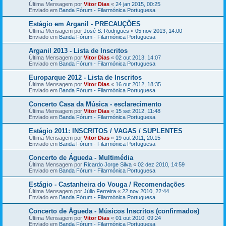
Última Mensagem por
Vitor Dias
«
24 jan 2015, 00:25
Enviado em
Banda Fórum - Filarmónica Portuguesa
Estágio em Arganil - PRECAUÇÕES
Última Mensagem por
José S. Rodrigues
«
05 nov 2013, 14:00
Enviado em
Banda Fórum - Filarmónica Portuguesa
Arganil 2013 - Lista de Inscritos
Última Mensagem por
Vitor Dias
«
02 out 2013, 14:07
Enviado em
Banda Fórum - Filarmónica Portuguesa
Europarque 2012 - Lista de Inscritos
Última Mensagem por
Vitor Dias
«
16 out 2012, 18:35
Enviado em
Banda Fórum - Filarmónica Portuguesa
Concerto Casa da Música - esclarecimento
Última Mensagem por
Vitor Dias
«
15 set 2012, 11:48
Enviado em
Banda Fórum - Filarmónica Portuguesa
Estágio 2011: INSCRITOS / VAGAS / SUPLENTES
Última Mensagem por
Vitor Dias
«
19 out 2011, 20:15
Enviado em
Banda Fórum - Filarmónica Portuguesa
Concerto de Águeda - Multimédia
Última Mensagem por
Ricardo Jorge Silva
«
02 dez 2010, 14:59
Enviado em
Banda Fórum - Filarmónica Portuguesa
Estágio - Castanheira do Vouga / Recomendações
Última Mensagem por
Júlio Ferreira
«
22 nov 2010, 22:44
Enviado em
Banda Fórum - Filarmónica Portuguesa
Concerto de Águeda - Músicos Inscritos (confirmados)
Última Mensagem por
Vitor Dias
«
01 out 2010, 09:24
Enviado em
Banda Fórum - Filarmónica Portuguesa