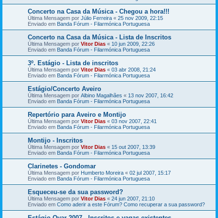
Concerto na Casa da Música - Chegou a hora!!!
Última Mensagem por
Júlio Ferreira
«
25 nov 2009, 22:15
Enviado em
Banda Fórum - Filarmónica Portuguesa
Concerto na Casa da Música - Lista de Inscritos
Última Mensagem por
Vitor Dias
«
10 jun 2009, 22:26
Enviado em
Banda Fórum - Filarmónica Portuguesa
3º. Estágio - Lista de inscritos
Última Mensagem por
Vitor Dias
«
03 abr 2008, 21:24
Enviado em
Banda Fórum - Filarmónica Portuguesa
Estágio/Concerto Aveiro
Última Mensagem por
Albino Magalhães
«
13 nov 2007, 16:42
Enviado em
Banda Fórum - Filarmónica Portuguesa
Repertório para Aveiro e Montijo
Última Mensagem por
Vitor Dias
«
03 nov 2007, 22:41
Enviado em
Banda Fórum - Filarmónica Portuguesa
Montijo - Inscritos
Última Mensagem por
Vitor Dias
«
15 out 2007, 13:39
Enviado em
Banda Fórum - Filarmónica Portuguesa
Clarinetes - Gondomar
Última Mensagem por
Humberto Moreira
«
02 jul 2007, 15:17
Enviado em
Banda Fórum - Filarmónica Portuguesa
Esqueceu-se da sua password?
Última Mensagem por
Vitor Dias
«
24 jun 2007, 21:10
Enviado em
Como aderir a este Fórum? Como recuperar a sua password?
Estágio Ovar 2007 - Inscritos e vagas existentes