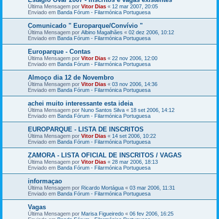
Última Mensagem por
Vitor Dias
«
12 mar 2007, 20:05
Enviado em
Banda Fórum - Filarmónica Portuguesa
Comunicado " Europarque/Convívio "
Última Mensagem por
Albino Magalhães
«
02 dez 2006, 10:12
Enviado em
Banda Fórum - Filarmónica Portuguesa
Europarque - Contas
Última Mensagem por
Vitor Dias
«
22 nov 2006, 12:00
Enviado em
Banda Fórum - Filarmónica Portuguesa
Almoço dia 12 de Novembro
Última Mensagem por
Vitor Dias
«
03 nov 2006, 14:36
Enviado em
Banda Fórum - Filarmónica Portuguesa
achei muito interessante esta ideia
Última Mensagem por
Nuno Santos Silva
«
18 set 2006, 14:12
Enviado em
Banda Fórum - Filarmónica Portuguesa
EUROPARQUE - LISTA DE INSCRITOS
Última Mensagem por
Vitor Dias
«
14 set 2006, 10:22
Enviado em
Banda Fórum - Filarmónica Portuguesa
ZAMORA - LISTA OFICIAL DE INSCRITOS / VAGAS
Última Mensagem por
Vitor Dias
«
28 mar 2006, 18:13
Enviado em
Banda Fórum - Filarmónica Portuguesa
informaçao
Última Mensagem por
Ricardo Mortágua
«
03 mar 2006, 11:31
Enviado em
Banda Fórum - Filarmónica Portuguesa
Vagas
Última Mensagem por
Marisa Figueiredo
«
06 fev 2006, 16:25