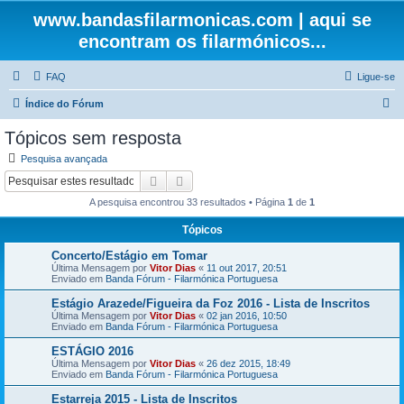
www.bandasfilarmonicas.com | aqui se
encontram os filarmónicos...
FAQ
Ligue-se
P
Índice do Fórum
e
Tópicos sem resposta
s
Pesquisa avançada
q
Pesquisar
Pesquisa avançada
u
A pesquisa encontrou 33 resultados • Página
1
de
1
i
Tópicos
s
Concerto/Estágio em Tomar
a
Última Mensagem por
Vitor Dias
«
11 out 2017, 20:51
r
Enviado em
Banda Fórum - Filarmónica Portuguesa
Estágio Arazede/Figueira da Foz 2016 - Lista de Inscritos
Última Mensagem por
Vitor Dias
«
02 jan 2016, 10:50
Enviado em
Banda Fórum - Filarmónica Portuguesa
ESTÁGIO 2016
Última Mensagem por
Vitor Dias
«
26 dez 2015, 18:49
Enviado em
Banda Fórum - Filarmónica Portuguesa
Estarreja 2015 - Lista de Inscritos