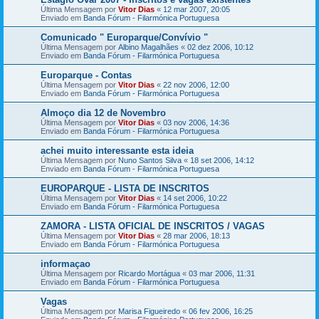
Última Mensagem por
Vitor Dias
«
12 mar 2007, 20:05
Enviado em
Banda Fórum - Filarmónica Portuguesa
Comunicado " Europarque/Convívio "
Última Mensagem por
Albino Magalhães
«
02 dez 2006, 10:12
Enviado em
Banda Fórum - Filarmónica Portuguesa
Europarque - Contas
Última Mensagem por
Vitor Dias
«
22 nov 2006, 12:00
Enviado em
Banda Fórum - Filarmónica Portuguesa
Almoço dia 12 de Novembro
Última Mensagem por
Vitor Dias
«
03 nov 2006, 14:36
Enviado em
Banda Fórum - Filarmónica Portuguesa
achei muito interessante esta ideia
Última Mensagem por
Nuno Santos Silva
«
18 set 2006, 14:12
Enviado em
Banda Fórum - Filarmónica Portuguesa
EUROPARQUE - LISTA DE INSCRITOS
Última Mensagem por
Vitor Dias
«
14 set 2006, 10:22
Enviado em
Banda Fórum - Filarmónica Portuguesa
ZAMORA - LISTA OFICIAL DE INSCRITOS / VAGAS
Última Mensagem por
Vitor Dias
«
28 mar 2006, 18:13
Enviado em
Banda Fórum - Filarmónica Portuguesa
informaçao
Última Mensagem por
Ricardo Mortágua
«
03 mar 2006, 11:31
Enviado em
Banda Fórum - Filarmónica Portuguesa
Vagas
Última Mensagem por
Marisa Figueiredo
«
06 fev 2006, 16:25