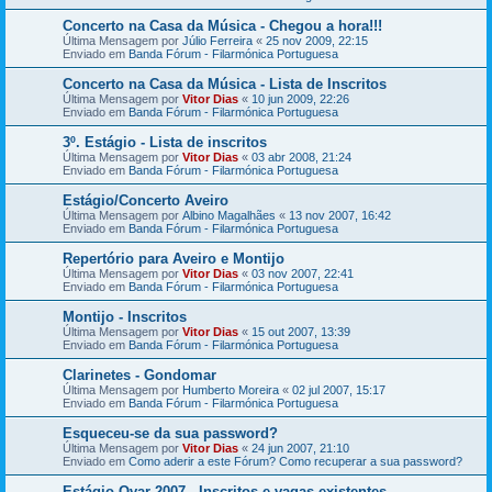
Concerto na Casa da Música - Chegou a hora!!!
Última Mensagem por
Júlio Ferreira
«
25 nov 2009, 22:15
Enviado em
Banda Fórum - Filarmónica Portuguesa
Concerto na Casa da Música - Lista de Inscritos
Última Mensagem por
Vitor Dias
«
10 jun 2009, 22:26
Enviado em
Banda Fórum - Filarmónica Portuguesa
3º. Estágio - Lista de inscritos
Última Mensagem por
Vitor Dias
«
03 abr 2008, 21:24
Enviado em
Banda Fórum - Filarmónica Portuguesa
Estágio/Concerto Aveiro
Última Mensagem por
Albino Magalhães
«
13 nov 2007, 16:42
Enviado em
Banda Fórum - Filarmónica Portuguesa
Repertório para Aveiro e Montijo
Última Mensagem por
Vitor Dias
«
03 nov 2007, 22:41
Enviado em
Banda Fórum - Filarmónica Portuguesa
Montijo - Inscritos
Última Mensagem por
Vitor Dias
«
15 out 2007, 13:39
Enviado em
Banda Fórum - Filarmónica Portuguesa
Clarinetes - Gondomar
Última Mensagem por
Humberto Moreira
«
02 jul 2007, 15:17
Enviado em
Banda Fórum - Filarmónica Portuguesa
Esqueceu-se da sua password?
Última Mensagem por
Vitor Dias
«
24 jun 2007, 21:10
Enviado em
Como aderir a este Fórum? Como recuperar a sua password?
Estágio Ovar 2007 - Inscritos e vagas existentes