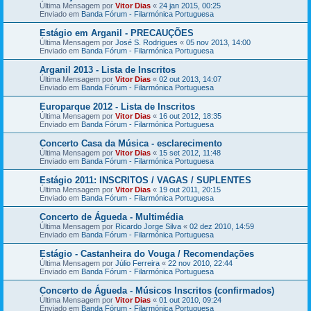
Última Mensagem por
Vitor Dias
«
24 jan 2015, 00:25
Enviado em
Banda Fórum - Filarmónica Portuguesa
Estágio em Arganil - PRECAUÇÕES
Última Mensagem por
José S. Rodrigues
«
05 nov 2013, 14:00
Enviado em
Banda Fórum - Filarmónica Portuguesa
Arganil 2013 - Lista de Inscritos
Última Mensagem por
Vitor Dias
«
02 out 2013, 14:07
Enviado em
Banda Fórum - Filarmónica Portuguesa
Europarque 2012 - Lista de Inscritos
Última Mensagem por
Vitor Dias
«
16 out 2012, 18:35
Enviado em
Banda Fórum - Filarmónica Portuguesa
Concerto Casa da Música - esclarecimento
Última Mensagem por
Vitor Dias
«
15 set 2012, 11:48
Enviado em
Banda Fórum - Filarmónica Portuguesa
Estágio 2011: INSCRITOS / VAGAS / SUPLENTES
Última Mensagem por
Vitor Dias
«
19 out 2011, 20:15
Enviado em
Banda Fórum - Filarmónica Portuguesa
Concerto de Águeda - Multimédia
Última Mensagem por
Ricardo Jorge Silva
«
02 dez 2010, 14:59
Enviado em
Banda Fórum - Filarmónica Portuguesa
Estágio - Castanheira do Vouga / Recomendações
Última Mensagem por
Júlio Ferreira
«
22 nov 2010, 22:44
Enviado em
Banda Fórum - Filarmónica Portuguesa
Concerto de Águeda - Músicos Inscritos (confirmados)
Última Mensagem por
Vitor Dias
«
01 out 2010, 09:24
Enviado em
Banda Fórum - Filarmónica Portuguesa