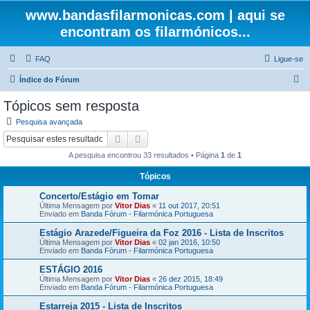
www.bandasfilarmonicas.com | aqui se
encontram os filarmónicos...
FAQ
Ligue-se
P
Índice do Fórum
e
Tópicos sem resposta
s
Pesquisa avançada
q
Pesquisar
Pesquisa avançada
u
A pesquisa encontrou 33 resultados • Página
1
de
1
i
Tópicos
s
Concerto/Estágio em Tomar
a
Última Mensagem por
Vitor Dias
«
11 out 2017, 20:51
r
Enviado em
Banda Fórum - Filarmónica Portuguesa
Estágio Arazede/Figueira da Foz 2016 - Lista de Inscritos
Última Mensagem por
Vitor Dias
«
02 jan 2016, 10:50
Enviado em
Banda Fórum - Filarmónica Portuguesa
ESTÁGIO 2016
Última Mensagem por
Vitor Dias
«
26 dez 2015, 18:49
Enviado em
Banda Fórum - Filarmónica Portuguesa
Estarreja 2015 - Lista de Inscritos