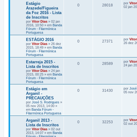
Estágio
por
Vito
0
28018
02 jan 2
Arazede/Figueira
da Foz 2016 - Lista
de Inscritos
por
Vitor Dias
» 02 jan
2016, 10:50 » em
Banda
Fórum - Filarmónica
Portuguesa
ESTÁGIO 2016
por
Vito
0
27371
26 dez 2
por
Vitor Dias
» 26 dez
2015, 18:49 » em
Banda
Fórum - Filarmónica
Portuguesa
Estarreja 2015 -
por
Vito
0
28589
24 jan 2
Lista de Inscritos
por
Vitor Dias
» 24 jan
2015, 00:25 » em
Banda
Fórum - Filarmónica
Portuguesa
Estágio em
por
José
0
31430
05 nov 2
Arganil -
PRECAUÇÕES
por
José S. Rodrigues
»
05 nov 2013, 14:00 »
em
Banda Fórum -
Filarmónica Portuguesa
Arganil 2013 -
por
Vito
0
32253
02 out 2
Lista de Inscritos
por
Vitor Dias
» 02 out
2013, 14:07 » em
Banda
Fórum - Filarmónica