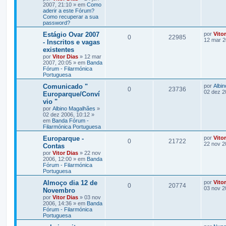
2007, 21:10 » em
Como
aderir a este Fórum?
Como recuperar a sua
password?
Estágio Ovar 2007
por
Vito
0
22985
12 mar 2
- Inscritos e vagas
existentes
por
Vitor Dias
» 12 mar
2007, 20:05 » em
Banda
Fórum - Filarmónica
Portuguesa
Comunicado "
por
Albi
0
23736
02 dez 2
Europarque/Conví
vio "
por
Albino Magalhães
»
02 dez 2006, 10:12 »
em
Banda Fórum -
Filarmónica Portuguesa
Europarque -
por
Vito
0
21722
22 nov 2
Contas
por
Vitor Dias
» 22 nov
2006, 12:00 » em
Banda
Fórum - Filarmónica
Portuguesa
Almoço dia 12 de
por
Vito
0
20774
03 nov 2
Novembro
por
Vitor Dias
» 03 nov
2006, 14:36 » em
Banda
Fórum - Filarmónica
Portuguesa