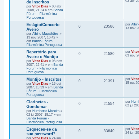
03 abr 2
de inscritos
por
Vitor Dias
» 03 abr
2008, 21:24 » em
Banda
Fórum - Filarmónica
Portuguesa
Estágio/Concerto
por
Albi
0
23586
13 nov 2
Aveiro
por
Albino Magalhães
»
13 nov 2007, 16:42 »
em
Banda Fórum -
Filarmónica Portuguesa
Repertório para
por
Vito
0
21580
03 nov 2
Aveiro e Montijo
por
Vitor Dias
» 03 nov
2007, 22:41 » em
Banda
Fórum - Filarmónica
Portuguesa
Montijo - Inscritos
por
Vito
0
21391
15 out 2
por
Vitor Dias
» 15 out
2007, 13:39 » em
Banda
Fórum - Filarmónica
Portuguesa
Clarinetes -
por
Humb
0
21554
02 jul 20
Gondomar
por
Humberto Moreira
»
02 jul 2007, 15:17 » em
Banda Fórum -
Filarmónica Portuguesa
Esqueceu-se da
por
Vito
0
83840
24 jun 2
sua password?
por
Vitor Dias
» 24 jun