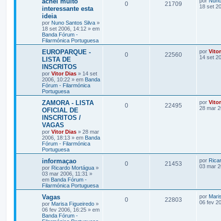
achei muito
por
Nuno
0
21709
18 set 2
interessante esta
ideia
por
Nuno Santos Silva
»
18 set 2006, 14:12 » em
Banda Fórum -
Filarmónica Portuguesa
EUROPARQUE -
por
Vito
0
22560
14 set 2
LISTA DE
INSCRITOS
por
Vitor Dias
» 14 set
2006, 10:22 » em
Banda
Fórum - Filarmónica
Portuguesa
ZAMORA - LISTA
por
Vito
0
22495
28 mar 2
OFICIAL DE
INSCRITOS /
VAGAS
por
Vitor Dias
» 28 mar
2006, 18:13 » em
Banda
Fórum - Filarmónica
Portuguesa
informaçao
por
Rica
0
21453
03 mar 2
por
Ricardo Mortágua
»
03 mar 2006, 11:31 »
em
Banda Fórum -
Filarmónica Portuguesa
Vagas
por
Mari
0
22803
06 fev 2
por
Marisa Figueiredo
»
06 fev 2006, 16:25 » em
Banda Fórum -