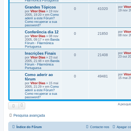
Filarmónica Portuguesa
Grandes Tópicos
por
Vito
0
41020
19 nov 2
por
Vitor Dias
» 19 nov
2005, 19:20 » em
Como
aderir a este Fórum?
Como recuperar a sua
password?
Conferência dia 12
por
Vito
0
21850
08 nov 2
por
Vitor Dias
» 08 nov
2005, 09:17 » em
Banda
Fórum - Filarmónica
Portuguesa
Inscrições Finais
por
Vito
0
21408
23 out 2
por
Vitor Dias
» 23 out
2005, 21:48 » em
Banda
Fórum - Filarmónica
Portuguesa
Como aderir ao
por
Vito
0
49481
15 mai 2
fórum
por
Vitor Dias
» 15 mai
2005, 21:29 » em
Como
aderir a este Fórum?
Como recuperar a sua
password?
A pesqui
Pesquisa avançada
Índice do Fórum
Contacte-nos
Apagar co