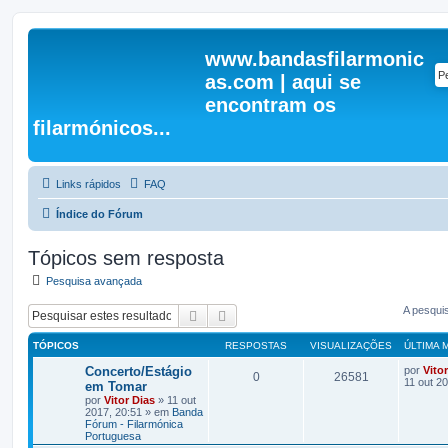
www.bandasfilarmonic
as.com | aqui se
encontram os
filarmónicos...
Links rápidos
FAQ
Índice do Fórum
Tópicos sem resposta
Pesquisa avançada
A pesqui
Pesquisar
Pesquisa avançada
TÓPICOS
RESPOSTAS
VISUALIZAÇÕES
ÚLTIMA
Concerto/Estágio
por
Vito
0
26581
11 out 2
em Tomar
por
Vitor Dias
» 11 out
2017, 20:51 » em
Banda
Fórum - Filarmónica
Portuguesa