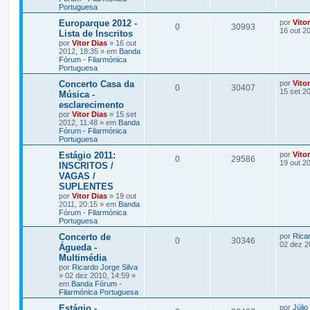
Portuguesa
Europarque 2012 -
por
Vito
0
30993
16 out 2
Lista de Inscritos
por
Vitor Dias
» 16 out
2012, 18:35 » em
Banda
Fórum - Filarmónica
Portuguesa
Concerto Casa da
por
Vito
0
30407
15 set 2
Música -
esclarecimento
por
Vitor Dias
» 15 set
2012, 11:48 » em
Banda
Fórum - Filarmónica
Portuguesa
Estágio 2011:
por
Vito
0
29586
19 out 2
INSCRITOS /
VAGAS /
SUPLENTES
por
Vitor Dias
» 19 out
2011, 20:15 » em
Banda
Fórum - Filarmónica
Portuguesa
Concerto de
por
Ricar
0
30346
02 dez 2
Águeda -
Multimédia
por
Ricardo Jorge Silva
» 02 dez 2010, 14:59 »
em
Banda Fórum -
Filarmónica Portuguesa
Estágio -
por
Júlio