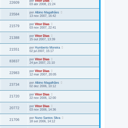
por
Vitor Dias
22609
03 abr 2008, 21:24
por
Albino Magalhães
23584
13 nov 2007, 16:42
por
Vitor Dias
21579
03 nov 2007, 22:41
por
Vitor Dias
21388
15 out 2007, 13:39
por
Humberto Moreira
21551
02 jul 2007, 15:17
por
Vitor Dias
83837
24 jun 2007, 21:10
por
Vitor Dias
22983
12 mar 2007, 20:05
por
Albino Magalhães
23734
02 dez 2006, 10:12
por
Vitor Dias
21720
22 nov 2006, 12:00
por
Vitor Dias
20772
03 nov 2006, 14:36
por
Nuno Santos Silva
21706
18 set 2006, 14:12