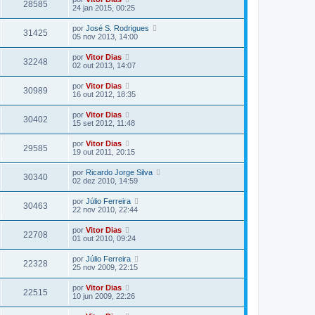
28585
24 jan 2015, 00:25
por
José S. Rodrigues
31425
05 nov 2013, 14:00
por
Vitor Dias
32248
02 out 2013, 14:07
por
Vitor Dias
30989
16 out 2012, 18:35
por
Vitor Dias
30402
15 set 2012, 11:48
por
Vitor Dias
29585
19 out 2011, 20:15
por
Ricardo Jorge Silva
30340
02 dez 2010, 14:59
por
Júlio Ferreira
30463
22 nov 2010, 22:44
por
Vitor Dias
22708
01 out 2010, 09:24
por
Júlio Ferreira
22328
25 nov 2009, 22:15
por
Vitor Dias
22515
10 jun 2009, 22:26