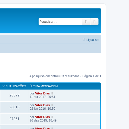
Pesquisar
Pesquisa avançad
Ligue-se
A pesquisa encontrou 33 resultados • Página
1
de
1
VISUALIZAÇÕES
ÚLTIMA MENSAGEM
por
Vitor Dias
26579
11 out 2017, 20:51
por
Vitor Dias
28013
02 jan 2016, 10:50
por
Vitor Dias
27361
26 dez 2015, 18:49
por
Vitor Dias