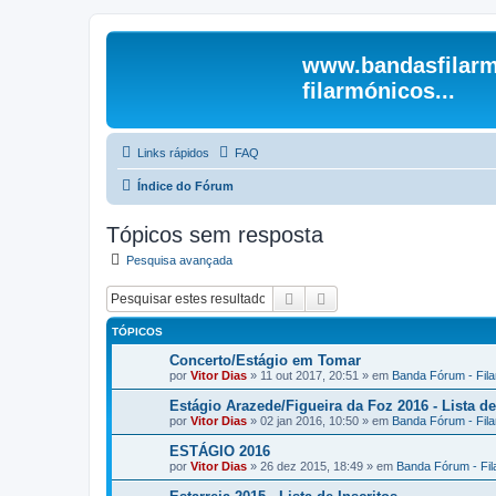
www.bandasfilarm
filarmónicos...
Links rápidos
FAQ
Índice do Fórum
Tópicos sem resposta
Pesquisa avançada
Pesquisar
Pesquisa avançada
TÓPICOS
Concerto/Estágio em Tomar
por
Vitor Dias
» 11 out 2017, 20:51 » em
Banda Fórum - Fil
Estágio Arazede/Figueira da Foz 2016 - Lista de
por
Vitor Dias
» 02 jan 2016, 10:50 » em
Banda Fórum - Fil
ESTÁGIO 2016
por
Vitor Dias
» 26 dez 2015, 18:49 » em
Banda Fórum - Fi