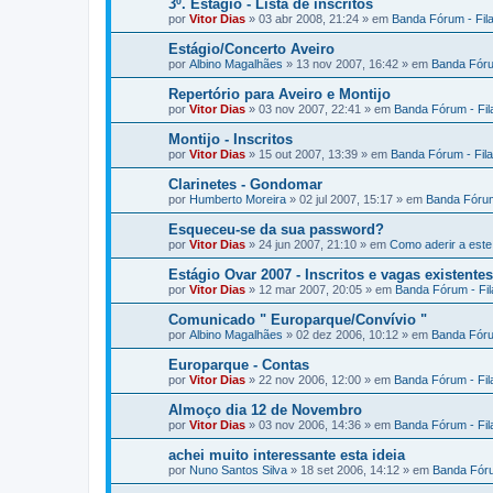
3º. Estágio - Lista de inscritos
por
Vitor Dias
» 03 abr 2008, 21:24 » em
Banda Fórum - Fil
Estágio/Concerto Aveiro
por
Albino Magalhães
» 13 nov 2007, 16:42 » em
Banda Fóru
Repertório para Aveiro e Montijo
por
Vitor Dias
» 03 nov 2007, 22:41 » em
Banda Fórum - Fi
Montijo - Inscritos
por
Vitor Dias
» 15 out 2007, 13:39 » em
Banda Fórum - Fil
Clarinetes - Gondomar
por
Humberto Moreira
» 02 jul 2007, 15:17 » em
Banda Fórum
Esqueceu-se da sua password?
por
Vitor Dias
» 24 jun 2007, 21:10 » em
Como aderir a est
Estágio Ovar 2007 - Inscritos e vagas existentes
por
Vitor Dias
» 12 mar 2007, 20:05 » em
Banda Fórum - Fi
Comunicado " Europarque/Convívio "
por
Albino Magalhães
» 02 dez 2006, 10:12 » em
Banda Fóru
Europarque - Contas
por
Vitor Dias
» 22 nov 2006, 12:00 » em
Banda Fórum - Fi
Almoço dia 12 de Novembro
por
Vitor Dias
» 03 nov 2006, 14:36 » em
Banda Fórum - Fi
achei muito interessante esta ideia
por
Nuno Santos Silva
» 18 set 2006, 14:12 » em
Banda Fóru