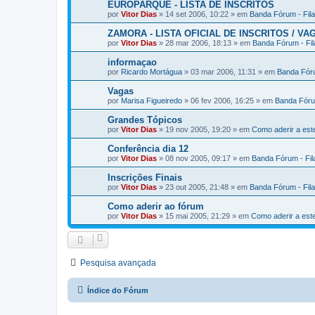
EUROPARQUE - LISTA DE INSCRITOS
por
Vitor Dias
» 14 set 2006, 10:22 » em
Banda Fórum - Fil
ZAMORA - LISTA OFICIAL DE INSCRITOS / VA
por
Vitor Dias
» 28 mar 2006, 18:13 » em
Banda Fórum - Fi
informaçao
por
Ricardo Mortágua
» 03 mar 2006, 11:31 » em
Banda Fóru
Vagas
por
Marisa Figueiredo
» 06 fev 2006, 16:25 » em
Banda Fóru
Grandes Tópicos
por
Vitor Dias
» 19 nov 2005, 19:20 » em
Como aderir a es
Conferência dia 12
por
Vitor Dias
» 08 nov 2005, 09:17 » em
Banda Fórum - Fi
Inscrições Finais
por
Vitor Dias
» 23 out 2005, 21:48 » em
Banda Fórum - Fil
Como aderir ao fórum
por
Vitor Dias
» 15 mai 2005, 21:29 » em
Como aderir a es
Pesquisa avançada
Índice do Fórum