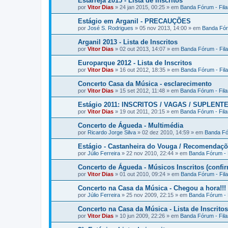
Estarreja 2015 - Lista de Inscritos
por
Vitor Dias
» 24 jan 2015, 00:25 » em
Banda Fórum - Fil
Estágio em Arganil - PRECAUÇÕES
por
José S. Rodrigues
» 05 nov 2013, 14:00 » em
Banda Fór
Arganil 2013 - Lista de Inscritos
por
Vitor Dias
» 02 out 2013, 14:07 » em
Banda Fórum - Fil
Europarque 2012 - Lista de Inscritos
por
Vitor Dias
» 16 out 2012, 18:35 » em
Banda Fórum - Fil
Concerto Casa da Música - esclarecimento
por
Vitor Dias
» 15 set 2012, 11:48 » em
Banda Fórum - Fil
Estágio 2011: INSCRITOS / VAGAS / SUPLENT
por
Vitor Dias
» 19 out 2011, 20:15 » em
Banda Fórum - Fil
Concerto de Águeda - Multimédia
por
Ricardo Jorge Silva
» 02 dez 2010, 14:59 » em
Banda Fó
Estágio - Castanheira do Vouga / Recomendaç
por
Júlio Ferreira
» 22 nov 2010, 22:44 » em
Banda Fórum - 
Concerto de Águeda - Músicos Inscritos (confi
por
Vitor Dias
» 01 out 2010, 09:24 » em
Banda Fórum - Fil
Concerto na Casa da Música - Chegou a hora!!!
por
Júlio Ferreira
» 25 nov 2009, 22:15 » em
Banda Fórum - 
Concerto na Casa da Música - Lista de Inscritos
por
Vitor Dias
» 10 jun 2009, 22:26 » em
Banda Fórum - Fil