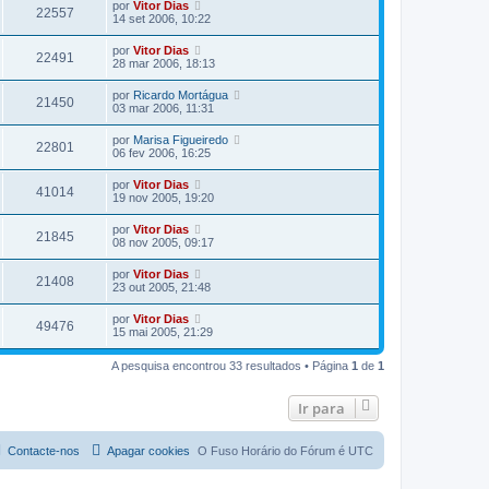
por
Vitor Dias
22557
14 set 2006, 10:22
por
Vitor Dias
22491
28 mar 2006, 18:13
por
Ricardo Mortágua
21450
03 mar 2006, 11:31
por
Marisa Figueiredo
22801
06 fev 2006, 16:25
por
Vitor Dias
41014
19 nov 2005, 19:20
por
Vitor Dias
21845
08 nov 2005, 09:17
por
Vitor Dias
21408
23 out 2005, 21:48
por
Vitor Dias
49476
15 mai 2005, 21:29
A pesquisa encontrou 33 resultados • Página
1
de
1
Ir para
Contacte-nos
Apagar cookies
O Fuso Horário do Fórum é
UTC