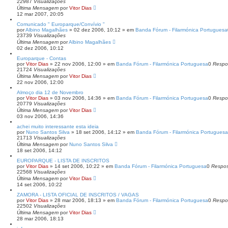
22987
Visualizações
Última Mensagem
por
Vitor Dias
12 mar 2007, 20:05
Comunicado " Europarque/Convívio "
por
Albino Magalhães
» 02 dez 2006, 10:12 » em
Banda Fórum - Filarmónica Portuguesa
23739
Visualizações
Última Mensagem
por
Albino Magalhães
02 dez 2006, 10:12
Europarque - Contas
por
Vitor Dias
» 22 nov 2006, 12:00 » em
Banda Fórum - Filarmónica Portuguesa
0
Respo
21724
Visualizações
Última Mensagem
por
Vitor Dias
22 nov 2006, 12:00
Almoço dia 12 de Novembro
por
Vitor Dias
» 03 nov 2006, 14:36 » em
Banda Fórum - Filarmónica Portuguesa
0
Respo
20779
Visualizações
Última Mensagem
por
Vitor Dias
03 nov 2006, 14:36
achei muito interessante esta ideia
por
Nuno Santos Silva
» 18 set 2006, 14:12 » em
Banda Fórum - Filarmónica Portuguesa
21713
Visualizações
Última Mensagem
por
Nuno Santos Silva
18 set 2006, 14:12
EUROPARQUE - LISTA DE INSCRITOS
por
Vitor Dias
» 14 set 2006, 10:22 » em
Banda Fórum - Filarmónica Portuguesa
0
Respos
22568
Visualizações
Última Mensagem
por
Vitor Dias
14 set 2006, 10:22
ZAMORA - LISTA OFICIAL DE INSCRITOS / VAGAS
por
Vitor Dias
» 28 mar 2006, 18:13 » em
Banda Fórum - Filarmónica Portuguesa
0
Respo
22502
Visualizações
Última Mensagem
por
Vitor Dias
28 mar 2006, 18:13