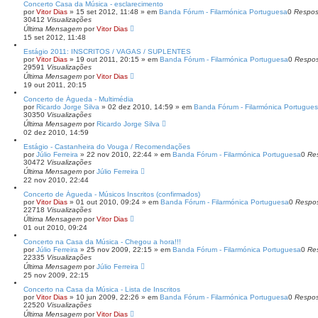
Concerto Casa da Música - esclarecimento
por
Vitor Dias
» 15 set 2012, 11:48 » em
Banda Fórum - Filarmónica Portuguesa
0
Respos
30412
Visualizações
Última Mensagem
por
Vitor Dias
15 set 2012, 11:48
Estágio 2011: INSCRITOS / VAGAS / SUPLENTES
por
Vitor Dias
» 19 out 2011, 20:15 » em
Banda Fórum - Filarmónica Portuguesa
0
Respos
29591
Visualizações
Última Mensagem
por
Vitor Dias
19 out 2011, 20:15
Concerto de Águeda - Multimédia
por
Ricardo Jorge Silva
» 02 dez 2010, 14:59 » em
Banda Fórum - Filarmónica Portugue
30350
Visualizações
Última Mensagem
por
Ricardo Jorge Silva
02 dez 2010, 14:59
Estágio - Castanheira do Vouga / Recomendações
por
Júlio Ferreira
» 22 nov 2010, 22:44 » em
Banda Fórum - Filarmónica Portuguesa
0
Re
30472
Visualizações
Última Mensagem
por
Júlio Ferreira
22 nov 2010, 22:44
Concerto de Águeda - Músicos Inscritos (confirmados)
por
Vitor Dias
» 01 out 2010, 09:24 » em
Banda Fórum - Filarmónica Portuguesa
0
Respo
22718
Visualizações
Última Mensagem
por
Vitor Dias
01 out 2010, 09:24
Concerto na Casa da Música - Chegou a hora!!!
por
Júlio Ferreira
» 25 nov 2009, 22:15 » em
Banda Fórum - Filarmónica Portuguesa
0
Re
22335
Visualizações
Última Mensagem
por
Júlio Ferreira
25 nov 2009, 22:15
Concerto na Casa da Música - Lista de Inscritos
por
Vitor Dias
» 10 jun 2009, 22:26 » em
Banda Fórum - Filarmónica Portuguesa
0
Respos
22520
Visualizações
Última Mensagem
por
Vitor Dias