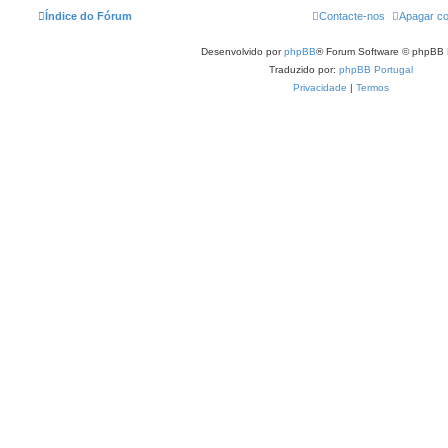
Índice do Fórum
Contacte-nos
Apagar co
Desenvolvido por
phpBB
® Forum Software © phpBB 
Traduzido por:
phpBB Portugal
Privacidade
|
Termos