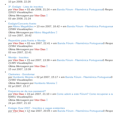
10 jun 2009, 22:26
3º. Estágio - Lista de inscritos
por
Vitor Dias
» 03 abr 2008, 21:24 » em
Banda Fórum - Filarmónica Portuguesa
0
Respo
22615
Visualizações
Última Mensagem
por
Vitor Dias
03 abr 2008, 21:24
Estágio/Concerto Aveiro
por
Albino Magalhães
» 13 nov 2007, 16:42 » em
Banda Fórum - Filarmónica Portuguesa
23589
Visualizações
Última Mensagem
por
Albino Magalhães
13 nov 2007, 16:42
Repertório para Aveiro e Montijo
por
Vitor Dias
» 03 nov 2007, 22:41 » em
Banda Fórum - Filarmónica Portuguesa
0
Respo
21584
Visualizações
Última Mensagem
por
Vitor Dias
03 nov 2007, 22:41
Montijo - Inscritos
por
Vitor Dias
» 15 out 2007, 13:39 » em
Banda Fórum - Filarmónica Portuguesa
0
Respo
21395
Visualizações
Última Mensagem
por
Vitor Dias
15 out 2007, 13:39
Clarinetes - Gondomar
por
Humberto Moreira
» 02 jul 2007, 15:17 » em
Banda Fórum - Filarmónica Portuguesa
21560
Visualizações
Última Mensagem
por
Humberto Moreira
02 jul 2007, 15:17
Esqueceu-se da sua password?
por
Vitor Dias
» 24 jun 2007, 21:10 » em
Como aderir a este Fórum? Como recuperar a 
83851
Visualizações
Última Mensagem
por
Vitor Dias
24 jun 2007, 21:10
Estágio Ovar 2007 - Inscritos e vagas existentes
por
Vitor Dias
» 12 mar 2007, 20:05 » em
Banda Fórum - Filarmónica Portuguesa
0
Respo