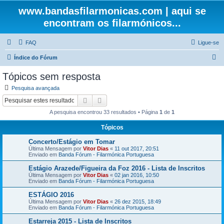
www.bandasfilarmonicas.com | aqui se
encontram os filarmónicos...
FAQ
Ligue-se
P
Índice do Fórum
e
Tópicos sem resposta
s
Pesquisa avançada
q
Pesquisar
Pesquisa avançada
u
A pesquisa encontrou 33 resultados • Página
1
de
1
i
Tópicos
s
Concerto/Estágio em Tomar
a
Última Mensagem por
Vitor Dias
«
11 out 2017, 20:51
r
Enviado em
Banda Fórum - Filarmónica Portuguesa
Estágio Arazede/Figueira da Foz 2016 - Lista de Inscritos
Última Mensagem por
Vitor Dias
«
02 jan 2016, 10:50
Enviado em
Banda Fórum - Filarmónica Portuguesa
ESTÁGIO 2016
Última Mensagem por
Vitor Dias
«
26 dez 2015, 18:49
Enviado em
Banda Fórum - Filarmónica Portuguesa
Estarreja 2015 - Lista de Inscritos