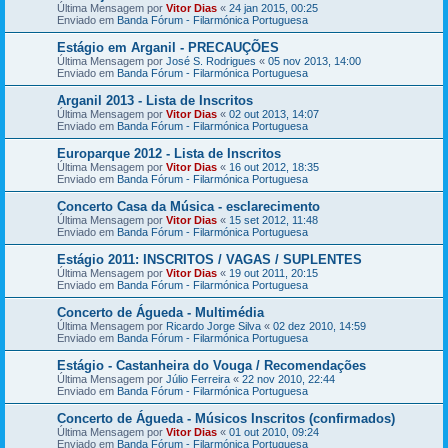
Última Mensagem por
Vitor Dias
«
24 jan 2015, 00:25
Enviado em
Banda Fórum - Filarmónica Portuguesa
Estágio em Arganil - PRECAUÇÕES
Última Mensagem por
José S. Rodrigues
«
05 nov 2013, 14:00
Enviado em
Banda Fórum - Filarmónica Portuguesa
Arganil 2013 - Lista de Inscritos
Última Mensagem por
Vitor Dias
«
02 out 2013, 14:07
Enviado em
Banda Fórum - Filarmónica Portuguesa
Europarque 2012 - Lista de Inscritos
Última Mensagem por
Vitor Dias
«
16 out 2012, 18:35
Enviado em
Banda Fórum - Filarmónica Portuguesa
Concerto Casa da Música - esclarecimento
Última Mensagem por
Vitor Dias
«
15 set 2012, 11:48
Enviado em
Banda Fórum - Filarmónica Portuguesa
Estágio 2011: INSCRITOS / VAGAS / SUPLENTES
Última Mensagem por
Vitor Dias
«
19 out 2011, 20:15
Enviado em
Banda Fórum - Filarmónica Portuguesa
Concerto de Águeda - Multimédia
Última Mensagem por
Ricardo Jorge Silva
«
02 dez 2010, 14:59
Enviado em
Banda Fórum - Filarmónica Portuguesa
Estágio - Castanheira do Vouga / Recomendações
Última Mensagem por
Júlio Ferreira
«
22 nov 2010, 22:44
Enviado em
Banda Fórum - Filarmónica Portuguesa
Concerto de Águeda - Músicos Inscritos (confirmados)
Última Mensagem por
Vitor Dias
«
01 out 2010, 09:24
Enviado em
Banda Fórum - Filarmónica Portuguesa