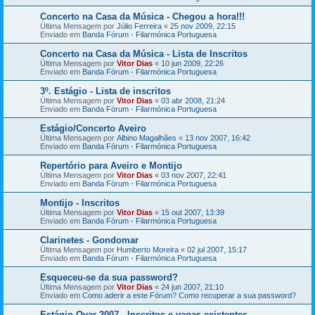
Concerto na Casa da Música - Chegou a hora!!!
Última Mensagem por
Júlio Ferreira
«
25 nov 2009, 22:15
Enviado em
Banda Fórum - Filarmónica Portuguesa
Concerto na Casa da Música - Lista de Inscritos
Última Mensagem por
Vitor Dias
«
10 jun 2009, 22:26
Enviado em
Banda Fórum - Filarmónica Portuguesa
3º. Estágio - Lista de inscritos
Última Mensagem por
Vitor Dias
«
03 abr 2008, 21:24
Enviado em
Banda Fórum - Filarmónica Portuguesa
Estágio/Concerto Aveiro
Última Mensagem por
Albino Magalhães
«
13 nov 2007, 16:42
Enviado em
Banda Fórum - Filarmónica Portuguesa
Repertório para Aveiro e Montijo
Última Mensagem por
Vitor Dias
«
03 nov 2007, 22:41
Enviado em
Banda Fórum - Filarmónica Portuguesa
Montijo - Inscritos
Última Mensagem por
Vitor Dias
«
15 out 2007, 13:39
Enviado em
Banda Fórum - Filarmónica Portuguesa
Clarinetes - Gondomar
Última Mensagem por
Humberto Moreira
«
02 jul 2007, 15:17
Enviado em
Banda Fórum - Filarmónica Portuguesa
Esqueceu-se da sua password?
Última Mensagem por
Vitor Dias
«
24 jun 2007, 21:10
Enviado em
Como aderir a este Fórum? Como recuperar a sua password?
Estágio Ovar 2007 - Inscritos e vagas existentes