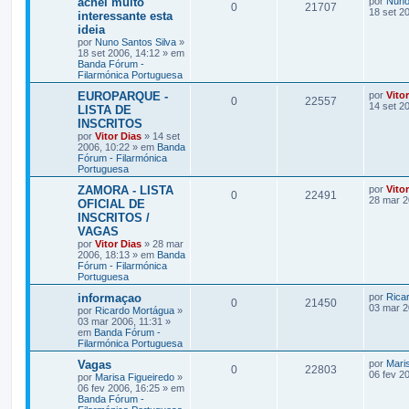
achei muito
por
Nuno
0
21707
18 set 2
interessante esta
ideia
por
Nuno Santos Silva
»
18 set 2006, 14:12 » em
Banda Fórum -
Filarmónica Portuguesa
EUROPARQUE -
por
Vito
0
22557
14 set 2
LISTA DE
INSCRITOS
por
Vitor Dias
» 14 set
2006, 10:22 » em
Banda
Fórum - Filarmónica
Portuguesa
ZAMORA - LISTA
por
Vito
0
22491
28 mar 2
OFICIAL DE
INSCRITOS /
VAGAS
por
Vitor Dias
» 28 mar
2006, 18:13 » em
Banda
Fórum - Filarmónica
Portuguesa
informaçao
por
Rica
0
21450
03 mar 2
por
Ricardo Mortágua
»
03 mar 2006, 11:31 »
em
Banda Fórum -
Filarmónica Portuguesa
Vagas
por
Mari
0
22803
06 fev 2
por
Marisa Figueiredo
»
06 fev 2006, 16:25 » em
Banda Fórum -