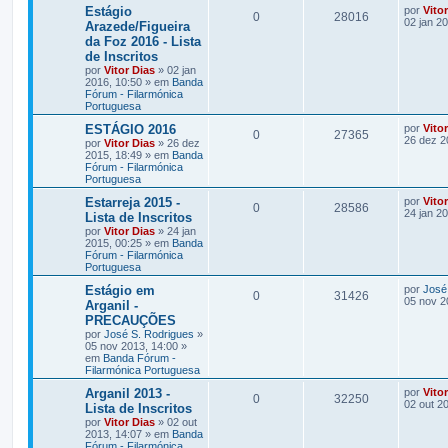
Estágio
por
Vito
0
28016
02 jan 2
Arazede/Figueira
da Foz 2016 - Lista
de Inscritos
por
Vitor Dias
» 02 jan
2016, 10:50 » em
Banda
Fórum - Filarmónica
Portuguesa
ESTÁGIO 2016
por
Vito
0
27365
26 dez 2
por
Vitor Dias
» 26 dez
2015, 18:49 » em
Banda
Fórum - Filarmónica
Portuguesa
Estarreja 2015 -
por
Vito
0
28586
24 jan 2
Lista de Inscritos
por
Vitor Dias
» 24 jan
2015, 00:25 » em
Banda
Fórum - Filarmónica
Portuguesa
Estágio em
por
José
0
31426
05 nov 2
Arganil -
PRECAUÇÕES
por
José S. Rodrigues
»
05 nov 2013, 14:00 »
em
Banda Fórum -
Filarmónica Portuguesa
Arganil 2013 -
por
Vito
0
32250
02 out 2
Lista de Inscritos
por
Vitor Dias
» 02 out
2013, 14:07 » em
Banda
Fórum - Filarmónica