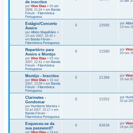
03 abr 2
de inscritos
por
Vitor Dias
» 03 abr
2008, 21:24 » em
Banda
Fórum - Filarmónica
Portuguesa
Estágio/Concerto
por
Albi
0
23585
13 nov 2
Aveiro
por
Albino Magalhães
»
13 nov 2007, 16:42 »
em
Banda Fórum -
Filarmónica Portuguesa
Repertório para
por
Vito
0
21580
03 nov 2
Aveiro e Montijo
por
Vitor Dias
» 03 nov
2007, 22:41 » em
Banda
Fórum - Filarmónica
Portuguesa
Montijo - Inscritos
por
Vito
0
21388
15 out 2
por
Vitor Dias
» 15 out
2007, 13:39 » em
Banda
Fórum - Filarmónica
Portuguesa
Clarinetes -
por
Humb
0
21552
02 jul 20
Gondomar
por
Humberto Moreira
»
02 jul 2007, 15:17 » em
Banda Fórum -
Filarmónica Portuguesa
Esqueceu-se da
por
Vito
0
83838
24 jun 2
sua password?
por
Vitor Dias
» 24 jun