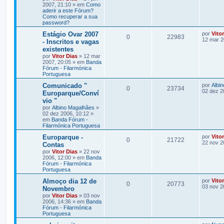
2007, 21:10 » em
Como
aderir a este Fórum?
Como recuperar a sua
password?
Estágio Ovar 2007
por
Vito
0
22983
12 mar 2
- Inscritos e vagas
existentes
por
Vitor Dias
» 12 mar
2007, 20:05 » em
Banda
Fórum - Filarmónica
Portuguesa
Comunicado "
por
Albi
0
23734
02 dez 2
Europarque/Conví
vio "
por
Albino Magalhães
»
02 dez 2006, 10:12 »
em
Banda Fórum -
Filarmónica Portuguesa
Europarque -
por
Vito
0
21722
22 nov 2
Contas
por
Vitor Dias
» 22 nov
2006, 12:00 » em
Banda
Fórum - Filarmónica
Portuguesa
Almoço dia 12 de
por
Vito
0
20773
03 nov 2
Novembro
por
Vitor Dias
» 03 nov
2006, 14:36 » em
Banda
Fórum - Filarmónica
Portuguesa