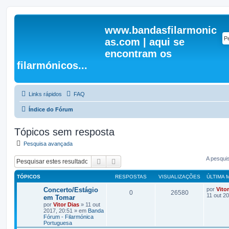
www.bandasfilarmonic
as.com | aqui se
encontram os
filarmónicos...
Links rápidos
FAQ
Índice do Fórum
Tópicos sem resposta
Pesquisa avançada
A pesqui
Pesquisar
Pesquisa avançada
TÓPICOS
RESPOSTAS
VISUALIZAÇÕES
ÚLTIMA
Concerto/Estágio
por
Vito
0
26580
11 out 2
em Tomar
por
Vitor Dias
» 11 out
2017, 20:51 » em
Banda
Fórum - Filarmónica
Portuguesa