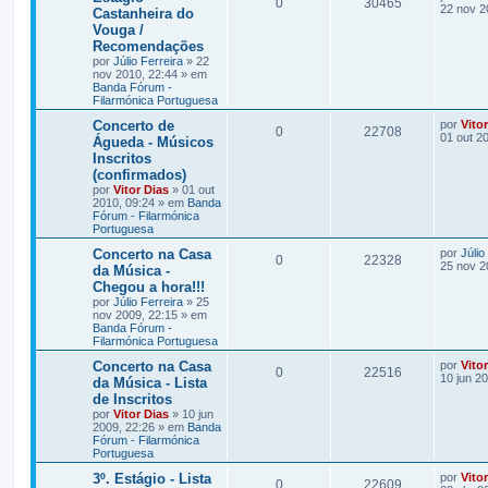
0
30465
22 nov 2
Castanheira do
Vouga /
Recomendações
por
Júlio Ferreira
» 22
nov 2010, 22:44 » em
Banda Fórum -
Filarmónica Portuguesa
Concerto de
por
Vito
0
22708
01 out 2
Águeda - Músicos
Inscritos
(confirmados)
por
Vitor Dias
» 01 out
2010, 09:24 » em
Banda
Fórum - Filarmónica
Portuguesa
Concerto na Casa
por
Júlio
0
22328
25 nov 2
da Música -
Chegou a hora!!!
por
Júlio Ferreira
» 25
nov 2009, 22:15 » em
Banda Fórum -
Filarmónica Portuguesa
Concerto na Casa
por
Vito
0
22516
10 jun 2
da Música - Lista
de Inscritos
por
Vitor Dias
» 10 jun
2009, 22:26 » em
Banda
Fórum - Filarmónica
Portuguesa
3º. Estágio - Lista
por
Vito
0
22609