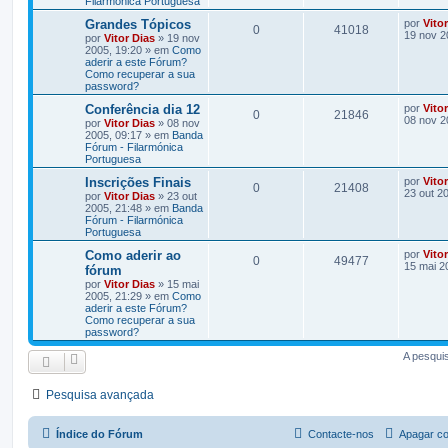
Filarmónica Portuguesa
Grandes Tópicos
por
Vito
0
41018
19 nov 2
por
Vitor Dias
» 19 nov
2005, 19:20 » em
Como
aderir a este Fórum?
Como recuperar a sua
password?
Conferência dia 12
por
Vito
0
21846
08 nov 2
por
Vitor Dias
» 08 nov
2005, 09:17 » em
Banda
Fórum - Filarmónica
Portuguesa
Inscrições Finais
por
Vito
0
21408
23 out 2
por
Vitor Dias
» 23 out
2005, 21:48 » em
Banda
Fórum - Filarmónica
Portuguesa
Como aderir ao
por
Vito
0
49477
15 mai 2
fórum
por
Vitor Dias
» 15 mai
2005, 21:29 » em
Como
aderir a este Fórum?
Como recuperar a sua
password?
A pesqui
Pesquisa avançada
Índice do Fórum
Contacte-nos
Apagar co