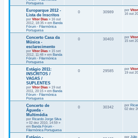
Portuguesa
Europarque 2012 -
por
Vito
0
30989
16 out 2
Lista de Inscritos
por
Vitor Dias
» 16 out
2012, 18:35 » em
Banda
Fórum - Filarmónica
Portuguesa
Concerto Casa da
por
Vito
0
30403
15 set 2
Música -
esclarecimento
por
Vitor Dias
» 15 set
2012, 11:48 » em
Banda
Fórum - Filarmónica
Portuguesa
Estágio 2011:
por
Vito
0
29585
19 out 2
INSCRITOS /
VAGAS /
SUPLENTES
por
Vitor Dias
» 19 out
2011, 20:15 » em
Banda
Fórum - Filarmónica
Portuguesa
Concerto de
por
Ricar
0
30342
02 dez 2
Águeda -
Multimédia
por
Ricardo Jorge Silva
» 02 dez 2010, 14:59 »
em
Banda Fórum -
Filarmónica Portuguesa
Estágio -
por
Júlio