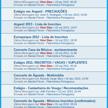
Última Mensagem por
Vitor Dias
«
24 jan 2015, 00:25
Enviado em
Banda Fórum - Filarmónica Portuguesa
Estágio em Arganil - PRECAUÇÕES
Última Mensagem por
José S. Rodrigues
«
05 nov 2013, 14:00
Enviado em
Banda Fórum - Filarmónica Portuguesa
Arganil 2013 - Lista de Inscritos
Última Mensagem por
Vitor Dias
«
02 out 2013, 14:07
Enviado em
Banda Fórum - Filarmónica Portuguesa
Europarque 2012 - Lista de Inscritos
Última Mensagem por
Vitor Dias
«
16 out 2012, 18:35
Enviado em
Banda Fórum - Filarmónica Portuguesa
Concerto Casa da Música - esclarecimento
Última Mensagem por
Vitor Dias
«
15 set 2012, 11:48
Enviado em
Banda Fórum - Filarmónica Portuguesa
Estágio 2011: INSCRITOS / VAGAS / SUPLENTES
Última Mensagem por
Vitor Dias
«
19 out 2011, 20:15
Enviado em
Banda Fórum - Filarmónica Portuguesa
Concerto de Águeda - Multimédia
Última Mensagem por
Ricardo Jorge Silva
«
02 dez 2010, 14:59
Enviado em
Banda Fórum - Filarmónica Portuguesa
Estágio - Castanheira do Vouga / Recomendações
Última Mensagem por
Júlio Ferreira
«
22 nov 2010, 22:44
Enviado em
Banda Fórum - Filarmónica Portuguesa
Concerto de Águeda - Músicos Inscritos (confirmados)
Última Mensagem por
Vitor Dias
«
01 out 2010, 09:24
Enviado em
Banda Fórum - Filarmónica Portuguesa