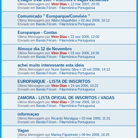
Última Mensagem por
Vitor Dias
«
12 mar 2007, 20:05
Enviado em
Banda Fórum - Filarmónica Portuguesa
Comunicado " Europarque/Convívio "
Última Mensagem por
Albino Magalhães
«
02 dez 2006, 10:12
Enviado em
Banda Fórum - Filarmónica Portuguesa
Europarque - Contas
Última Mensagem por
Vitor Dias
«
22 nov 2006, 12:00
Enviado em
Banda Fórum - Filarmónica Portuguesa
Almoço dia 12 de Novembro
Última Mensagem por
Vitor Dias
«
03 nov 2006, 14:36
Enviado em
Banda Fórum - Filarmónica Portuguesa
achei muito interessante esta ideia
Última Mensagem por
Nuno Santos Silva
«
18 set 2006, 14:12
Enviado em
Banda Fórum - Filarmónica Portuguesa
EUROPARQUE - LISTA DE INSCRITOS
Última Mensagem por
Vitor Dias
«
14 set 2006, 10:22
Enviado em
Banda Fórum - Filarmónica Portuguesa
ZAMORA - LISTA OFICIAL DE INSCRITOS / VAGAS
Última Mensagem por
Vitor Dias
«
28 mar 2006, 18:13
Enviado em
Banda Fórum - Filarmónica Portuguesa
informaçao
Última Mensagem por
Ricardo Mortágua
«
03 mar 2006, 11:31
Enviado em
Banda Fórum - Filarmónica Portuguesa
Vagas
Última Mensagem por
Marisa Figueiredo
«
06 fev 2006, 16:25