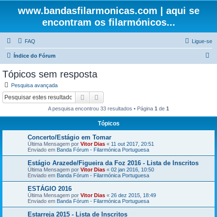
www.bandasfilarmonicas.com | aqui se
encontram os filarmónicos...
FAQ
Ligue-se
P
Índice do Fórum
e
Tópicos sem resposta
s
Pesquisa avançada
q
Pesquisar
Pesquisa avançada
u
A pesquisa encontrou 33 resultados • Página
1
de
1
i
Tópicos
s
Concerto/Estágio em Tomar
a
Última Mensagem por
Vitor Dias
«
11 out 2017, 20:51
r
Enviado em
Banda Fórum - Filarmónica Portuguesa
Estágio Arazede/Figueira da Foz 2016 - Lista de Inscritos
Última Mensagem por
Vitor Dias
«
02 jan 2016, 10:50
Enviado em
Banda Fórum - Filarmónica Portuguesa
ESTÁGIO 2016
Última Mensagem por
Vitor Dias
«
26 dez 2015, 18:49
Enviado em
Banda Fórum - Filarmónica Portuguesa
Estarreja 2015 - Lista de Inscritos