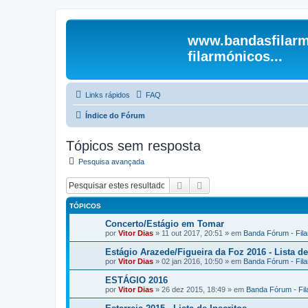
www.bandasfilarm
filarmónicos...
Links rápidos
FAQ
Índice do Fórum
Tópicos sem resposta
Pesquisa avançada
Pesquisar
Pesquisa avançada
TÓPICOS
Concerto/Estágio em Tomar
por
Vitor Dias
» 11 out 2017, 20:51 » em
Banda Fórum - Fil
Estágio Arazede/Figueira da Foz 2016 - Lista de
por
Vitor Dias
» 02 jan 2016, 10:50 » em
Banda Fórum - Fil
ESTÁGIO 2016
por
Vitor Dias
» 26 dez 2015, 18:49 » em
Banda Fórum - Fi