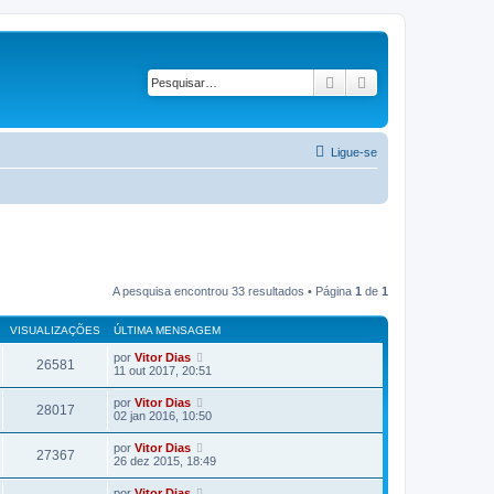
Pesquisar
Pesquisa avançad
Ligue-se
A pesquisa encontrou 33 resultados • Página
1
de
1
VISUALIZAÇÕES
ÚLTIMA MENSAGEM
por
Vitor Dias
26581
11 out 2017, 20:51
por
Vitor Dias
28017
02 jan 2016, 10:50
por
Vitor Dias
27367
26 dez 2015, 18:49
por
Vitor Dias