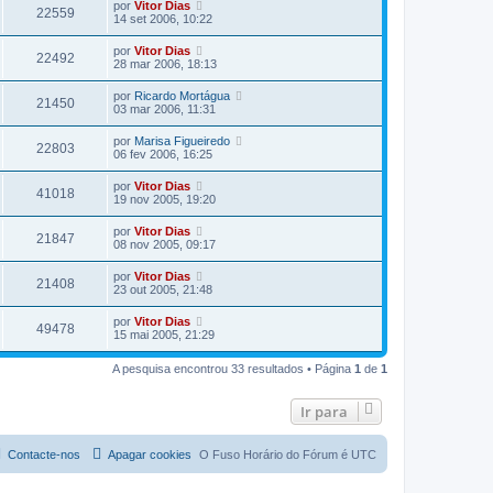
por
Vitor Dias
22559
14 set 2006, 10:22
por
Vitor Dias
22492
28 mar 2006, 18:13
por
Ricardo Mortágua
21450
03 mar 2006, 11:31
por
Marisa Figueiredo
22803
06 fev 2006, 16:25
por
Vitor Dias
41018
19 nov 2005, 19:20
por
Vitor Dias
21847
08 nov 2005, 09:17
por
Vitor Dias
21408
23 out 2005, 21:48
por
Vitor Dias
49478
15 mai 2005, 21:29
A pesquisa encontrou 33 resultados • Página
1
de
1
Ir para
Contacte-nos
Apagar cookies
O Fuso Horário do Fórum é
UTC