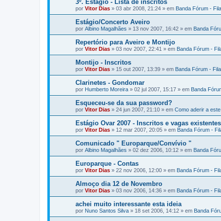
3º. Estágio - Lista de inscritos
por
Vitor Dias
» 03 abr 2008, 21:24 » em
Banda Fórum - Fil
Estágio/Concerto Aveiro
por
Albino Magalhães
» 13 nov 2007, 16:42 » em
Banda Fóru
Repertório para Aveiro e Montijo
por
Vitor Dias
» 03 nov 2007, 22:41 » em
Banda Fórum - Fi
Montijo - Inscritos
por
Vitor Dias
» 15 out 2007, 13:39 » em
Banda Fórum - Fil
Clarinetes - Gondomar
por
Humberto Moreira
» 02 jul 2007, 15:17 » em
Banda Fórum
Esqueceu-se da sua password?
por
Vitor Dias
» 24 jun 2007, 21:10 » em
Como aderir a est
Estágio Ovar 2007 - Inscritos e vagas existentes
por
Vitor Dias
» 12 mar 2007, 20:05 » em
Banda Fórum - Fi
Comunicado " Europarque/Convívio "
por
Albino Magalhães
» 02 dez 2006, 10:12 » em
Banda Fóru
Europarque - Contas
por
Vitor Dias
» 22 nov 2006, 12:00 » em
Banda Fórum - Fi
Almoço dia 12 de Novembro
por
Vitor Dias
» 03 nov 2006, 14:36 » em
Banda Fórum - Fi
achei muito interessante esta ideia
por
Nuno Santos Silva
» 18 set 2006, 14:12 » em
Banda Fóru