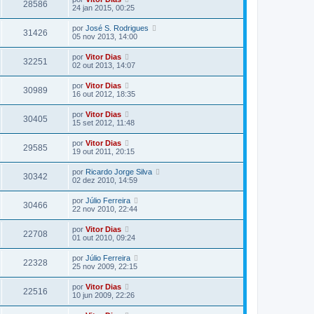
28586
24 jan 2015, 00:25
por
José S. Rodrigues
31426
05 nov 2013, 14:00
por
Vitor Dias
32251
02 out 2013, 14:07
por
Vitor Dias
30989
16 out 2012, 18:35
por
Vitor Dias
30405
15 set 2012, 11:48
por
Vitor Dias
29585
19 out 2011, 20:15
por
Ricardo Jorge Silva
30342
02 dez 2010, 14:59
por
Júlio Ferreira
30466
22 nov 2010, 22:44
por
Vitor Dias
22708
01 out 2010, 09:24
por
Júlio Ferreira
22328
25 nov 2009, 22:15
por
Vitor Dias
22516
10 jun 2009, 22:26