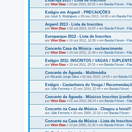
Estarreja 2015 - Lista de Inscritos
por
Vitor Dias
» 24 jan 2015, 00:25 » em
Banda Fórum - Fil
Estágio em Arganil - PRECAUÇÕES
por
José S. Rodrigues
» 05 nov 2013, 14:00 » em
Banda Fór
Arganil 2013 - Lista de Inscritos
por
Vitor Dias
» 02 out 2013, 14:07 » em
Banda Fórum - Fil
Europarque 2012 - Lista de Inscritos
por
Vitor Dias
» 16 out 2012, 18:35 » em
Banda Fórum - Fil
Concerto Casa da Música - esclarecimento
por
Vitor Dias
» 15 set 2012, 11:48 » em
Banda Fórum - Fil
Estágio 2011: INSCRITOS / VAGAS / SUPLENT
por
Vitor Dias
» 19 out 2011, 20:15 » em
Banda Fórum - Fil
Concerto de Águeda - Multimédia
por
Ricardo Jorge Silva
» 02 dez 2010, 14:59 » em
Banda Fó
Estágio - Castanheira do Vouga / Recomendaç
por
Júlio Ferreira
» 22 nov 2010, 22:44 » em
Banda Fórum - 
Concerto de Águeda - Músicos Inscritos (confi
por
Vitor Dias
» 01 out 2010, 09:24 » em
Banda Fórum - Fil
Concerto na Casa da Música - Chegou a hora!!!
por
Júlio Ferreira
» 25 nov 2009, 22:15 » em
Banda Fórum - 
Concerto na Casa da Música - Lista de Inscritos
por
Vitor Dias
» 10 jun 2009, 22:26 » em
Banda Fórum - Fil