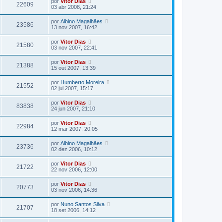
por
Vitor Dias
22609
03 abr 2008, 21:24
por
Albino Magalhães
23586
13 nov 2007, 16:42
por
Vitor Dias
21580
03 nov 2007, 22:41
por
Vitor Dias
21388
15 out 2007, 13:39
por
Humberto Moreira
21552
02 jul 2007, 15:17
por
Vitor Dias
83838
24 jun 2007, 21:10
por
Vitor Dias
22984
12 mar 2007, 20:05
por
Albino Magalhães
23736
02 dez 2006, 10:12
por
Vitor Dias
21722
22 nov 2006, 12:00
por
Vitor Dias
20773
03 nov 2006, 14:36
por
Nuno Santos Silva
21707
18 set 2006, 14:12