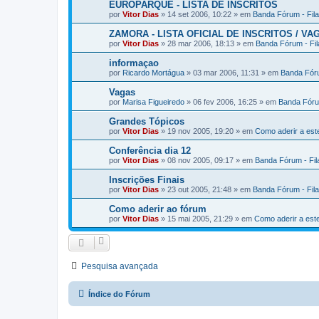
EUROPARQUE - LISTA DE INSCRITOS
por
Vitor Dias
» 14 set 2006, 10:22 » em
Banda Fórum - Fil
ZAMORA - LISTA OFICIAL DE INSCRITOS / VA
por
Vitor Dias
» 28 mar 2006, 18:13 » em
Banda Fórum - Fi
informaçao
por
Ricardo Mortágua
» 03 mar 2006, 11:31 » em
Banda Fóru
Vagas
por
Marisa Figueiredo
» 06 fev 2006, 16:25 » em
Banda Fóru
Grandes Tópicos
por
Vitor Dias
» 19 nov 2005, 19:20 » em
Como aderir a es
Conferência dia 12
por
Vitor Dias
» 08 nov 2005, 09:17 » em
Banda Fórum - Fi
Inscrições Finais
por
Vitor Dias
» 23 out 2005, 21:48 » em
Banda Fórum - Fil
Como aderir ao fórum
por
Vitor Dias
» 15 mai 2005, 21:29 » em
Como aderir a es
Pesquisa avançada
Índice do Fórum