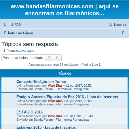
www.bandasfilarmonicas.com | aqui se
encontram os filarmónicos...
FAQ
Ligue-se
P
Índice do Fórum
e
Tópicos sem resposta
s
Pesquisa avançada
q
Pesquisar
Pesquisa avançada
u
A pesquisa encontrou 33 resultados • Página
1
de
1
i
Tópicos
s
Concerto/Estágio em Tomar
a
Última Mensagem por
Vitor Dias
«
11 out 2017, 20:51
r
Enviado em
Banda Fórum - Filarmónica Portuguesa
Estágio Arazede/Figueira da Foz 2016 - Lista de Inscritos
Última Mensagem por
Vitor Dias
«
02 jan 2016, 10:50
Enviado em
Banda Fórum - Filarmónica Portuguesa
ESTÁGIO 2016
Última Mensagem por
Vitor Dias
«
26 dez 2015, 18:49
Enviado em
Banda Fórum - Filarmónica Portuguesa
Estarreja 2015 - Lista de Inscritos