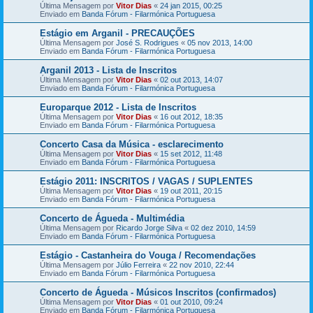
Última Mensagem por
Vitor Dias
«
24 jan 2015, 00:25
Enviado em
Banda Fórum - Filarmónica Portuguesa
Estágio em Arganil - PRECAUÇÕES
Última Mensagem por
José S. Rodrigues
«
05 nov 2013, 14:00
Enviado em
Banda Fórum - Filarmónica Portuguesa
Arganil 2013 - Lista de Inscritos
Última Mensagem por
Vitor Dias
«
02 out 2013, 14:07
Enviado em
Banda Fórum - Filarmónica Portuguesa
Europarque 2012 - Lista de Inscritos
Última Mensagem por
Vitor Dias
«
16 out 2012, 18:35
Enviado em
Banda Fórum - Filarmónica Portuguesa
Concerto Casa da Música - esclarecimento
Última Mensagem por
Vitor Dias
«
15 set 2012, 11:48
Enviado em
Banda Fórum - Filarmónica Portuguesa
Estágio 2011: INSCRITOS / VAGAS / SUPLENTES
Última Mensagem por
Vitor Dias
«
19 out 2011, 20:15
Enviado em
Banda Fórum - Filarmónica Portuguesa
Concerto de Águeda - Multimédia
Última Mensagem por
Ricardo Jorge Silva
«
02 dez 2010, 14:59
Enviado em
Banda Fórum - Filarmónica Portuguesa
Estágio - Castanheira do Vouga / Recomendações
Última Mensagem por
Júlio Ferreira
«
22 nov 2010, 22:44
Enviado em
Banda Fórum - Filarmónica Portuguesa
Concerto de Águeda - Músicos Inscritos (confirmados)
Última Mensagem por
Vitor Dias
«
01 out 2010, 09:24
Enviado em
Banda Fórum - Filarmónica Portuguesa