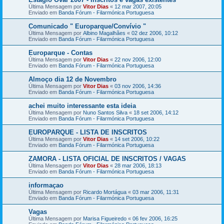
Última Mensagem por
Vitor Dias
«
12 mar 2007, 20:05
Enviado em
Banda Fórum - Filarmónica Portuguesa
Comunicado " Europarque/Convívio "
Última Mensagem por
Albino Magalhães
«
02 dez 2006, 10:12
Enviado em
Banda Fórum - Filarmónica Portuguesa
Europarque - Contas
Última Mensagem por
Vitor Dias
«
22 nov 2006, 12:00
Enviado em
Banda Fórum - Filarmónica Portuguesa
Almoço dia 12 de Novembro
Última Mensagem por
Vitor Dias
«
03 nov 2006, 14:36
Enviado em
Banda Fórum - Filarmónica Portuguesa
achei muito interessante esta ideia
Última Mensagem por
Nuno Santos Silva
«
18 set 2006, 14:12
Enviado em
Banda Fórum - Filarmónica Portuguesa
EUROPARQUE - LISTA DE INSCRITOS
Última Mensagem por
Vitor Dias
«
14 set 2006, 10:22
Enviado em
Banda Fórum - Filarmónica Portuguesa
ZAMORA - LISTA OFICIAL DE INSCRITOS / VAGAS
Última Mensagem por
Vitor Dias
«
28 mar 2006, 18:13
Enviado em
Banda Fórum - Filarmónica Portuguesa
informaçao
Última Mensagem por
Ricardo Mortágua
«
03 mar 2006, 11:31
Enviado em
Banda Fórum - Filarmónica Portuguesa
Vagas
Última Mensagem por
Marisa Figueiredo
«
06 fev 2006, 16:25