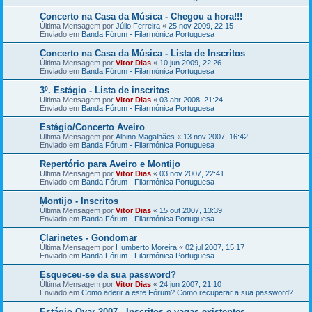
Concerto na Casa da Música - Chegou a hora!!!
Última Mensagem por
Júlio Ferreira
«
25 nov 2009, 22:15
Enviado em
Banda Fórum - Filarmónica Portuguesa
Concerto na Casa da Música - Lista de Inscritos
Última Mensagem por
Vitor Dias
«
10 jun 2009, 22:26
Enviado em
Banda Fórum - Filarmónica Portuguesa
3º. Estágio - Lista de inscritos
Última Mensagem por
Vitor Dias
«
03 abr 2008, 21:24
Enviado em
Banda Fórum - Filarmónica Portuguesa
Estágio/Concerto Aveiro
Última Mensagem por
Albino Magalhães
«
13 nov 2007, 16:42
Enviado em
Banda Fórum - Filarmónica Portuguesa
Repertório para Aveiro e Montijo
Última Mensagem por
Vitor Dias
«
03 nov 2007, 22:41
Enviado em
Banda Fórum - Filarmónica Portuguesa
Montijo - Inscritos
Última Mensagem por
Vitor Dias
«
15 out 2007, 13:39
Enviado em
Banda Fórum - Filarmónica Portuguesa
Clarinetes - Gondomar
Última Mensagem por
Humberto Moreira
«
02 jul 2007, 15:17
Enviado em
Banda Fórum - Filarmónica Portuguesa
Esqueceu-se da sua password?
Última Mensagem por
Vitor Dias
«
24 jun 2007, 21:10
Enviado em
Como aderir a este Fórum? Como recuperar a sua password?
Estágio Ovar 2007 - Inscritos e vagas existentes